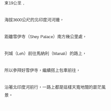
東
公里，
19
海拔
公尺的北印度河河邊，
3600
距離雪伊寺（
）南方幾公里處，
Shey Palace
列城（
）前往馬納利（
）的路上，
Leh
Manali
所以參拜好雪伊寺，繼續搭上包車前往，
沿著北印度河前行，一路上都是這樣天寬地闊的蒼茫風
景。