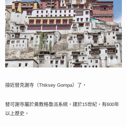
接近替克謝寺（
）了，
Thiksey Gompa
替可謝寺屬於黃教格魯派系統，建於
世紀，有
年
15
600
以上歷史，