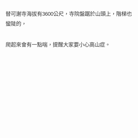
替可謝寺海拔有
公尺，寺院盤踞於山頭上，階梯也
3600
蠻陡的，
爬起來會有一點喘，提醒大家要小心高山症。