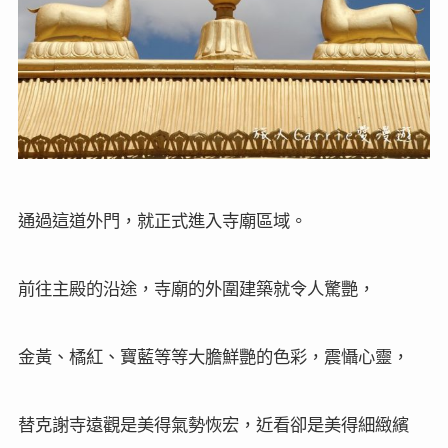
通過這道外門，就正式進入寺廟區域。
前往主殿的沿途，寺廟的外圍建築就令人驚艷，
金黃、橘紅、寶藍等等大膽鮮艷的色彩，震懾心靈，
替克謝寺遠觀是美得氣勢恢宏，近看卻是美得細緻繽