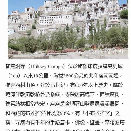
替克謝寺（Thiksey Gompa）位於距離印度拉達克列城
（Leh）以東19公里、海拔3600公尺的北印度河河邊，
提克西村山頂，建於15世紀，有600年以上歷史，屬於
藏傳佛教黃教格魯派系統，寺院居高臨下，面積廣闊，
建築結構相當恢宏，座座房舍順著山勢層層疊疊展開，
和西藏的布達拉宮相似度90％，有「小布達拉宮」之
稱，寺廟內有千年的手繪唐卡、佛像、壁畫、窣堵波塔