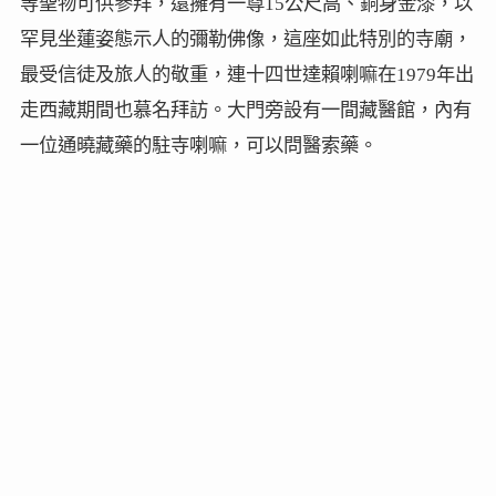
等聖物可供參拜，還擁有一尊15公尺高、銅身金漆，以
罕見坐蓮姿態示人的彌勒佛像，這座如此特別的寺廟，
最受信徒及旅人的敬重，連十四世達賴喇嘛在1979年出
走西藏期間也慕名拜訪。大門旁設有一間藏醫館，內有
一位通曉藏藥的駐寺喇嘛，可以問醫索藥。