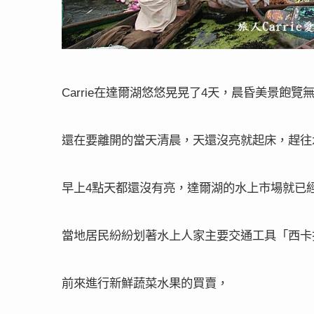
在達爾湖悠悠晃晃了
天，晨昏美景飽覽
Carrie
4
還在要離開的當天清晨，天還沒亮就起床，趕往
早上
點天都還沒有亮，達爾湖的水上市場就已
4
當地居民紛紛划著水上人家主要交通工具「西卡
前來進行新鮮蔬菜水果的買賣，