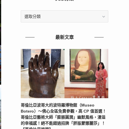
文
章
分
類
最新文章
哥倫比亞波哥大的波特羅博物館（Museo
Botero）～佛心全區免費參觀，高 CP 值首選！
哥倫比亞藝術大師「膨脹圓潤」幽默風格，漫溢
的幸福感！絕不能錯過招牌「胖版蒙娜麗莎」！