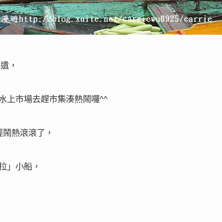
無遺，
水上市場去趕市集湊熱鬧囉
^^
經鬧熱滾滾了，
拉」小船，