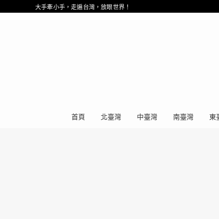
大手牽小手，走遍台灣，放眼世界！
首頁
北臺灣
中臺灣
南臺灣
東