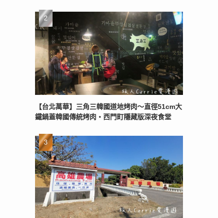
【台北萬華】三角三韓國道地烤肉～直徑51cm大
鐵鍋蓋韓國傳統烤肉‧西門町隱藏版深夜食堂