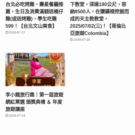
台北必吃烤雞，壽星餐廳推
下教堂，深達180公尺，容
薦，生日及消費滿額送桶仔
納8500人，在鹽礦裡挖掘而
雞(或送烤雞)，學生吃雞
成的天主教教堂，
599！【台北文山美食】
2025/07/02(三)！【哥倫比
亞旅遊Colombia】
2026-07-27
2026-07-26
李小龍旅行趣｜第一屆旅遊
網紅票選 頒獎典禮 ＆ 年度
旅遊講座
2026-07-24