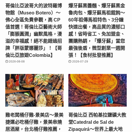
哥倫比亞波哥大的波特羅博
爆牙蘇黑醬麵、爆牙蘇黑金
物館（Museo Botero）～
魯肉包、爆牙蘇馬祖餛飩～
佛心全區免費參觀，高 CP
60年祖傳馬祖特色、3分鐘
值首選！哥倫比亞藝術大師
快速出餐，高品質的濃郁口
「膨脹圓潤」幽默風格，漫
感！省時省工、免加盟金、
溢的幸福感！絕不能錯過招
團購熱銷，「爆牙蘇」當您
牌「胖版蒙娜麗莎」！【哥
最強後盾，微型創業一週開
倫比亞旅遊Colombia】
張！【食材批發推薦】
2026-08-08
2026-07-29
雞老闆桶仔雞-景美店〜景美
哥倫比亞 西帕基拉鹽礦大教
捷運必吃桶仔雞，景美串燒
堂Catedral de Sal de
居酒屋，台北桶仔雞推薦，
Zipaquirá～世界上最大地