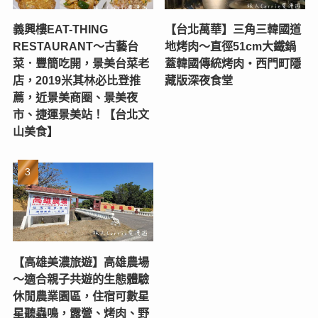
義興樓EAT-THING
【台北萬華】三角三韓國道
RESTAURANT〜古藝台
地烤肉～直徑51cm大鐵鍋
菜．豐簡吃開，景美台菜老
蓋韓國傳統烤肉‧西門町隱
店，2019米其林必比登推
藏版深夜食堂
薦，近景美商圈、景美夜
市、捷運景美站！【台北文
山美食】
【高雄美濃旅遊】高雄農場
〜適合親子共遊的生態體驗
休閒農業園區，住宿可數星
星聽蟲鳴，露營、烤肉、野