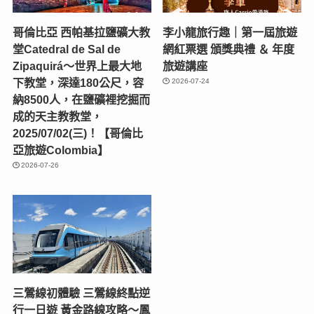
哥倫比亞 西帕基拉鹽礦大教
李小龍旅行趣｜第一屆旅遊
堂Catedral de Sal de
網紅票選 頒獎典禮 ＆ 年度
Zipaquirá～世界上最大地
旅遊講座
下教堂，深達180公尺，容
2026-07-24
納8500人，在鹽礦裡挖掘而
成的天主教教堂，
2025/07/02(三)！【哥倫比
亞旅遊Colombia】
2026-07-26
三鶯線初體驗 三鶯線終點逆
行一日遊 黃金路線攻略～鳳