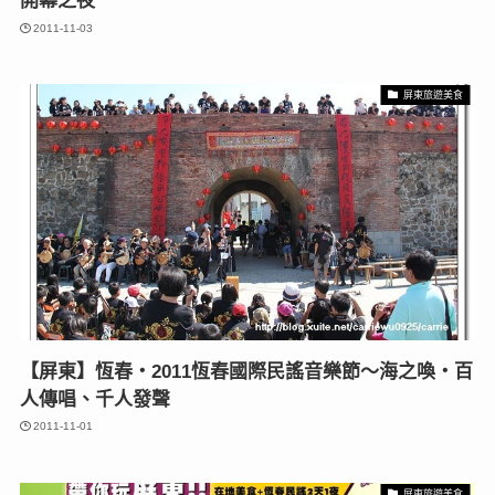
開幕之夜
2011-11-03
屏東旅遊美食
【屏東】恆春‧2011恆春國際民謠音樂節～海之喚‧百
人傳唱、千人發聲
2011-11-01
屏東旅遊美食