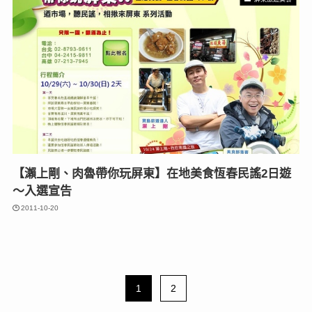
【瀨上剛、肉魯帶你玩屏東】在地美食恆春民謠2日遊
～入選宣告
2011-10-20
1
2