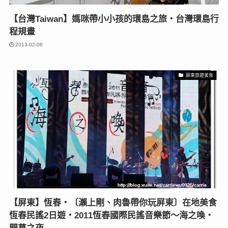
【台灣Taiwan】媽咪帶小小孩的環島之旅‧台灣環島行
程規畫
2013-02-06
屏東旅遊美食
【屏東】恆春‧〔瀨上剛、肉魯帶你玩屏東〕在地美食
恆春民謠2日遊‧2011恆春國際民謠音樂節～海之喚‧