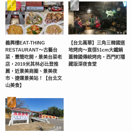
義興樓EAT-THING
【台北萬華】三角三韓國道
RESTAURANT〜古藝台
地烤肉～直徑51cm大鐵鍋
菜．豐簡吃開，景美台菜老
蓋韓國傳統烤肉‧西門町隱
店，2019米其林必比登推
藏版深夜食堂
薦，近景美商圈、景美夜
市、捷運景美站！【台北文
山美食】