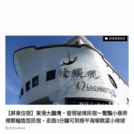
屏東旅遊美食
【屏東住宿】東港大鵬灣‧發現祕境民宿～驚豔小巷弄
裡郵輪造型民宿‧走路3分鐘可到南平海堤眺望小琉球
2016-08-04