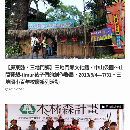
【屏東縣‧三地門鄉】三地門鄉文化館‧中山公園～山
間藝想-timur孩子們的創作聯展‧2013/5/4—7/31‧三
地國小百年校慶系列活動
2013-07-13
屏東旅遊美食