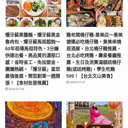
爆牙蘇黑醬麵、爆牙蘇黑金
雞老闆桶仔雞-景美店〜景美
魯肉包、爆牙蘇馬祖餛飩～
捷運必吃桶仔雞，景美串燒
60年祖傳馬祖特色、3分鐘
居酒屋，台北桶仔雞推薦，
快速出餐，高品質的濃郁口
台北必吃烤雞，壽星餐廳推
感！省時省工、免加盟金、
薦，生日及消費滿額送桶仔
團購熱銷，「爆牙蘇」當您
雞(或送烤雞)，學生吃雞
最強後盾，微型創業一週開
599！【台北文山美食】
張！【食材批發推薦】
2026-07-27
2026-07-29