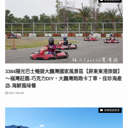
3384陽光巴士暢遊大鵬灣國家風景區【屏東東港旅遊】
～福灣莊園-巧克力DIY‧大鵬灣跑跑卡丁車‧佳珍海產
店-海鮮風味餐
2017-04-05
屏東旅遊美食