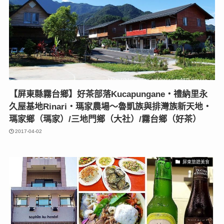
【屏東縣霧台鄉】好茶部落Kucapungane‧禮納里永
久屋基地Rinari‧瑪家農場～魯凱族與排灣族新天地‧
瑪家鄉（瑪家）/三地門鄉（大社）/霧台鄉（好茶）
2017-04-02
屏東旅遊美食