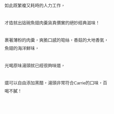
如此既繁複又耗時的人力工作，
才造就出這碗魚翅肉羹貨真價實的絕妙經典滋味！
裹著薄粉的肉羹，爽脆口感的筍絲，香菇的大地香氣，
魚翅的海洋鮮味，
光喝原味湯頭就已經很夠味道，
還可以自由添加黑醋，湯頭非常符合
的口味，百
Carrie
喝不膩！