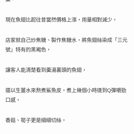
現在魚翅比起往昔當然價格上漲，用量相對減少，
店家就自己炒焦糖、製作焦糖水，將魚翅絲染成「三元
號」特有的黑褐色，
讓客人能清楚看到羹湯裏頭的魚翅，
還以生薑水來熬煮
鯊
魚皮，煮上幾個小時達到
彈嚼勁
Q
口感，
香菇、筍子更是細細切絲，