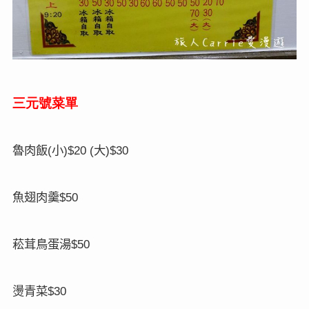
三元號菜單
魯肉飯
小
大
(
)$20 (
)$30
魚翅肉羹
$50
菘茸鳥蛋湯
$50
燙青菜
$30