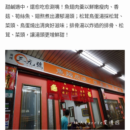
甜鹹適中，還愈吃愈涮嘴！魚翅肉羹以鮮嫩瘦肉、香
菇、筍絲魚、翅熬煮出濃郁湯頭；松茸鳥蛋湯採松茸、
菜頭、鳥蛋燒出清爽好滋味；排骨湯以炸過的排骨、松
茸、菜頭，讓湯頭更增鮮甜！