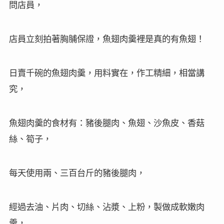
問店員，
店員立刻拍著胸脯保證，魚翅肉羹裡是真的有魚翅！
日賣千碗的魚翅肉羹，用料實在，作工精細，相當講
究，
魚翅肉羹的食材有：豬後腿肉、魚翅、沙魚皮、香菇
絲、筍子，
每天使用兩、三百台斤的豬後腿肉，
經過去油、片肉、切絲、沾漿、上粉，製做成軟嫩肉
羹，