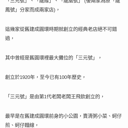
「三元號」、「龍緣」、「龍凰號」
後兩家為原「龍
(
鳳號」分家而成兩家店
，
)
這幾家從舊建成圓環時期就創立的經典老店絕不可錯
過，
其中曾經是舊圓環裡最大攤位的「三元號」，
創立於
年，至今已有
年歷史，
1920
100
「三元號」是由第
代老闆老闆王飛欽創立的，
1
最早是在舊建成圓環前身的小公園，賣清粥小菜、蚵仔
煎、蚵仔麵線，