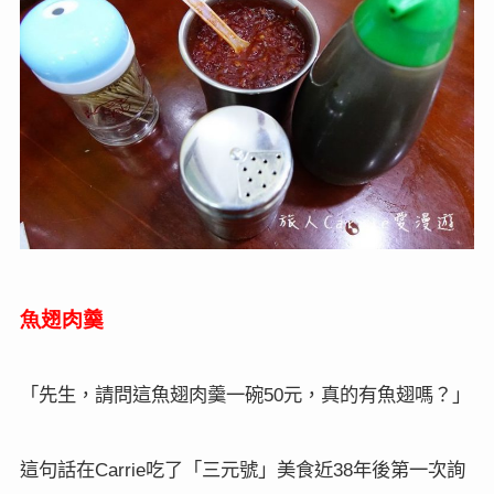
魚翅肉羹
「先生，請問這魚翅肉羹一碗
元，真的有魚翅嗎？」
50
這句話在
吃了「三元號」美食近
年後第一次詢
Carrie
38