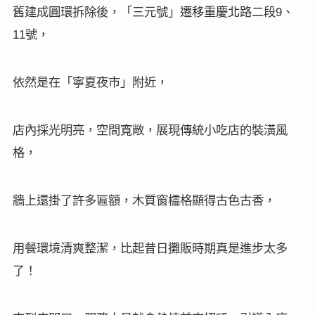
舊建成圓環拆除後，「三元號」遷移重慶北路二段
、
9
號，
11
依然是在「寧夏夜市」附近，
店內採光明亮，空間寬敞，展現傳統小吃店的裝潢風
格，
牆上還掛了許多匾額，木質窗櫺格顯得古色古香，
用餐環境清爽整潔，比起昔日攤販時期真是進步太多
了！