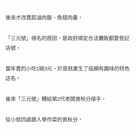
後來才改賣起滷肉飯、魚翅肉羹，
「三元號」得名的原因，是政府規定合法攤販都要登記
店號，
當年賣的小吃
碗
元，於是就產生了這頗有趣味的特色
1
3
店名。
後來「三元號」轉給第
代老闆曾秋分接手，
2
從小就四處跟人學作菜的曾秋分，