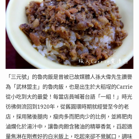
「三元號」的魯肉飯是曾被已故媒體人孫大偉先生讚譽
為「武林盟主」的魯肉飯，也是出生於大稻埕的Carrie
從小吃到大的最愛！每當店員喊著台語「一組！」時光
彷彿倒流回到1920年，從舊圓環時期就經營至今的老
店，採用豬後腿肉，瘦肉多而肥肉少的比例，並將肥肉
滷爛化於湯汁中，讓魯肉飽含豬油的精華香氣，舀起適
量焦淋在剛煮好的白米飯上，吃起來卻不覺膩口，調味