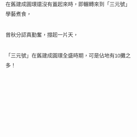
在舊建成圓環還沒有蓋起來時，即輾轉來到「三元號」
學藝煮食，
曾秋分認真勤奮，撐起一片天，
「三元號」在舊建成圓環全盛時期，可是佔地有
攤之
10
多！