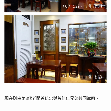
現在則由第
代老闆曾信忠與曾信仁兄弟共同掌廚，
3