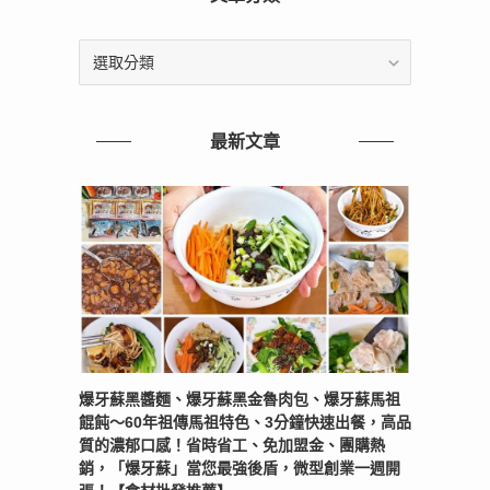
文
章
分
類
最新文章
爆牙蘇黑醬麵、爆牙蘇黑金魯肉包、爆牙蘇馬祖
餛飩～60年祖傳馬祖特色、3分鐘快速出餐，高品
質的濃郁口感！省時省工、免加盟金、團購熱
銷，「爆牙蘇」當您最強後盾，微型創業一週開