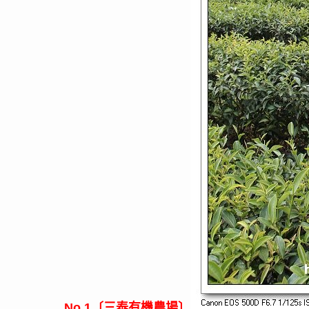
〔
三泰有機農場
〕
No.1