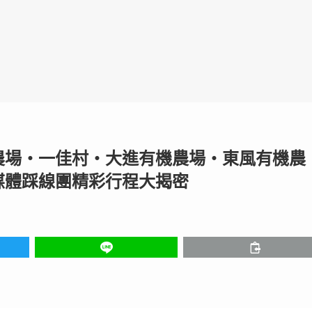
農場‧一佳村‧大進有機農場‧東風有機農
媒體踩線團精彩行程大揭密