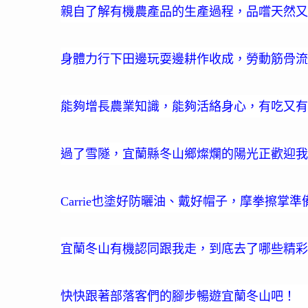
親自了解有機農產品的生產過程，品嚐天然又
身體力行下田邊玩耍邊耕作收成，勞動筋骨流
能夠增長農業知識，能夠活絡身心，有吃又有
過了雪隧，
宜蘭縣
冬山
鄉燦爛的陽光正歡迎我
也塗好防曬油、戴好帽子，摩拳擦掌準
Carrie
宜蘭
冬山
有機認同跟我走
，到底去了哪些精彩
快快跟著部落客們的腳步暢遊
宜蘭
冬山
吧！