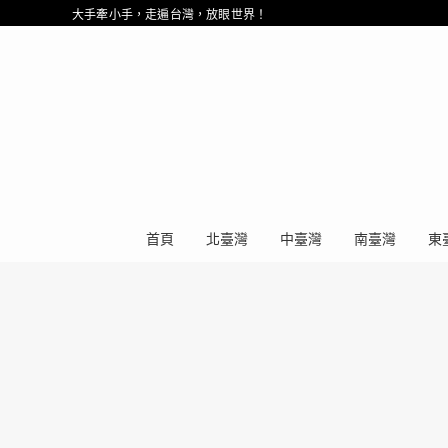
大手牽小手，走遍台灣，放眼世界！
首頁
北臺灣
中臺灣
南臺灣
東