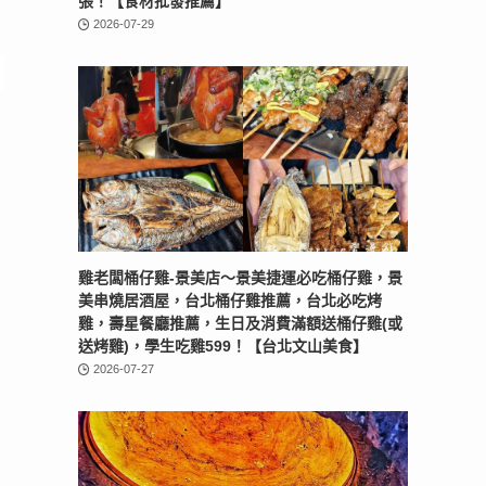
張！【食材批發推薦】
2026-07-29
雞老闆桶仔雞-景美店〜景美捷運必吃桶仔雞，景
美串燒居酒屋，台北桶仔雞推薦，台北必吃烤
雞，壽星餐廳推薦，生日及消費滿額送桶仔雞(或
送烤雞)，學生吃雞599！【台北文山美食】
2026-07-27