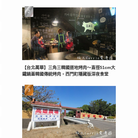
【台北萬華】三角三韓國道地烤肉～直徑51cm大
鐵鍋蓋韓國傳統烤肉‧西門町隱藏版深夜食堂