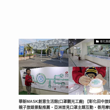
彰化旅
華新MASK創意生活館(口罩觀光工廠) 【彰化田中旅
親子旅遊景點推薦‧亞洲首見口罩主題互動‧善用摩