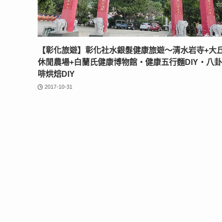
【彰化旅遊】彰化社水銀髮健康旅遊～清水岩寺+大
休閒農場+白蘭氏健康博物館‧健康五行麵DIY‧八
啡烘焙DIY
2017-10-31