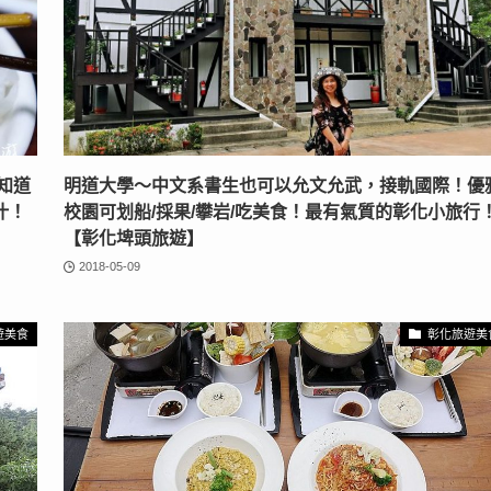
知道
明道大學〜中文系書生也可以允文允武，接軌國際！優
汁！
校園可划船/採果/攀岩/吃美食！最有氣質的彰化小旅行
【彰化埤頭旅遊】
2018-05-09
遊美食
彰化旅遊美