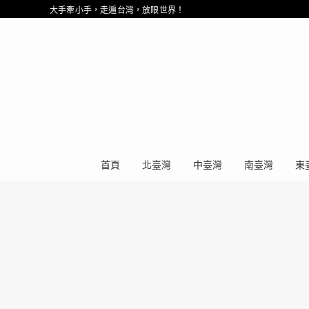
大手牽小手，走遍台灣，放眼世界！
首頁
北臺灣
中臺灣
南臺灣
東