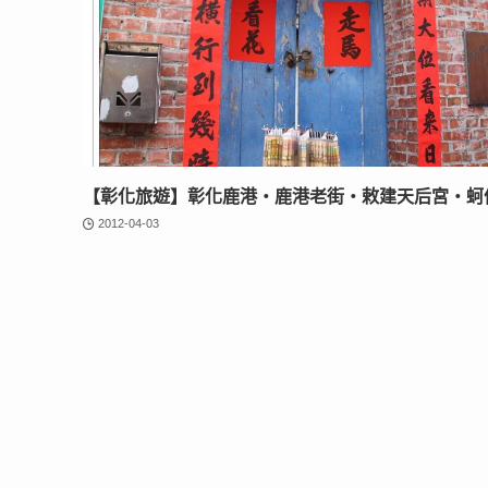
【彰化旅遊】彰化鹿港‧鹿港老街‧敕建天后宮‧蚵
2012-04-03