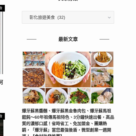
食
文
章
分
類
最新文章
阿
爆牙蘇黑醬麵、爆牙蘇黑金魯肉包、爆牙蘇馬祖
食
餛飩～60年祖傳馬祖特色、3分鐘快速出餐，高品
質的濃郁口感！省時省工、免加盟金、團購熱
銷，「爆牙蘇」當您最強後盾，微型創業一週開