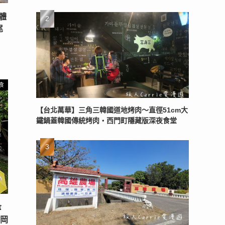
 體
尾
食
【台北萬華】三角三韓國道地烤肉～直徑51cm大
鐵鍋蓋韓國傳統烤肉‧西門町隱藏版深夜食堂
傘
‧岡