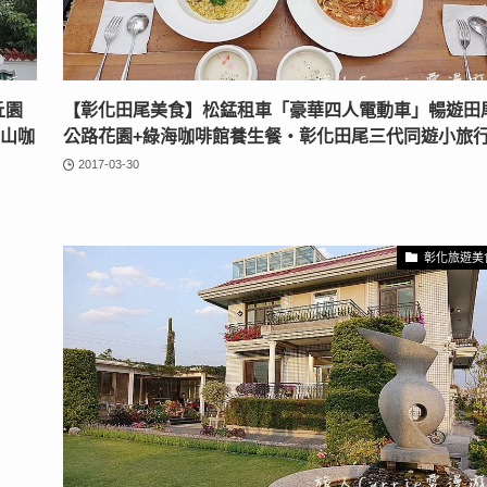
丘園
【彰化田尾美食】松錳租車「豪華四人電動車」暢遊田
卦山咖
公路花園+綠海咖啡館養生餐‧彰化田尾三代同遊小旅
2017-03-30
彰化旅遊美