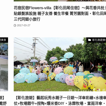
花宿民宿Flowers-villa【彰化田尾住宿】～與花香共枕
貼銀髮族設施 親子友善 養生早餐 菁芳園對面‧彰化田
三代同遊小旅行
2017-03-27
遊美食
彰化旅遊美
遊】
【彰化旅遊】藝起玩秀水親子一日遊～洋傘彩繪+水槍
戴舒
仗+牧場餵牛+捏陶+爆米香DIY‧泳霖牧場‧富雨洋傘