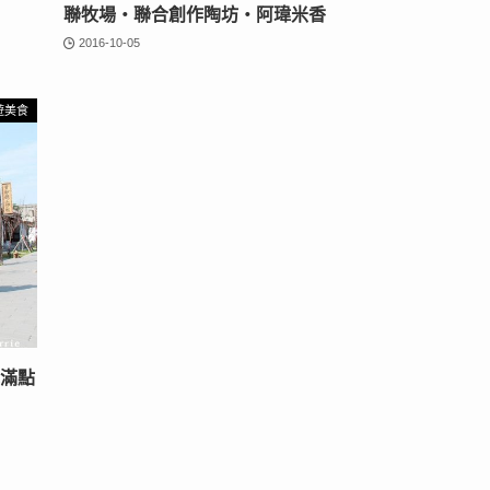
聯牧場‧聯合創作陶坊‧阿瑋米香
2016-10-05
遊美食
氛滿點