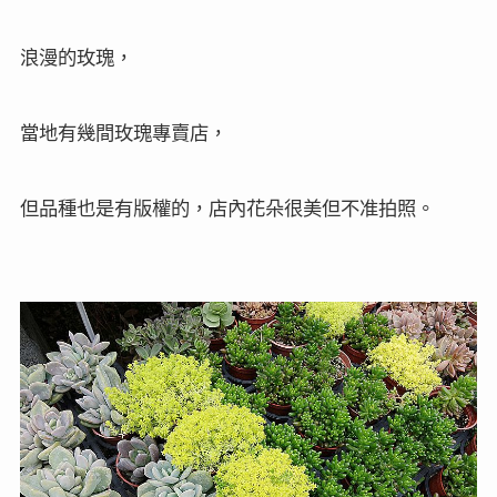
浪漫的玫瑰，
當地有幾間玫瑰專賣店，
但品種也是有版權的，店內花朵很美但不准拍照。