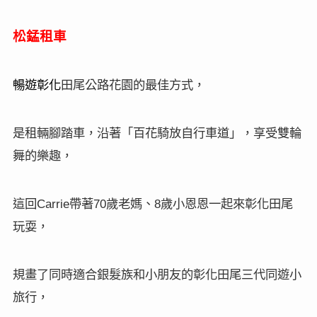
松錳租車
暢遊彰化
田尾公路花園的最佳方式，
是租輛腳踏車，沿著「百花騎放自行車道」，享受雙輪
舞的樂趣，
這回
帶著
歲老媽、
歲小恩恩一起來彰化田尾
Carrie
70
8
玩耍，
規畫了同時適合銀髮族和小朋友的彰化田尾三代同遊小
旅行，