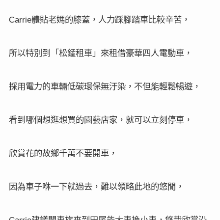
體貼老媽的膝蓋，人力踩腳踏車比較辛苦，
Carrie
所以特別到「松錳租車」來租借豪華四人電動車，
採用電力的車輛低碳環保無汙染，不但能輕鬆暢遊，
看到哪個想逛想買的園藝店家，就可以立刻停車，
欣賞花的故鄉千萬不要開車，
因為車子咻一下就過去，難以領略此地的悠閒，
建議開車族來到田尾能大車換小車，悠哉欣賞沿