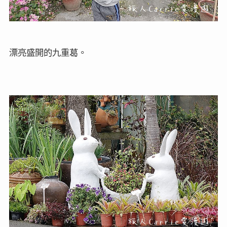
漂亮盛開的九重葛。