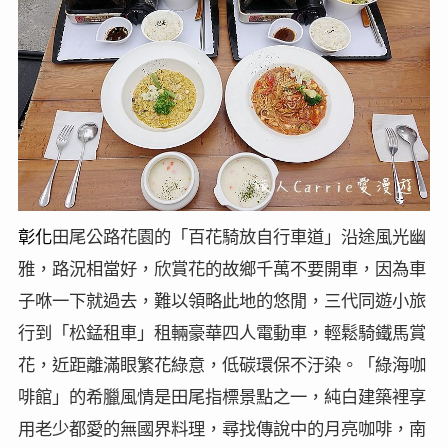
彰化
田尾公路花園的「百花騎放自行車道」沿途風光幽
雅，路況相當好，欣賞花的故鄉千萬不要開車，因為車
子咻一下就過去，難以領略此地的悠閒，三代同遊小旅
行到「松錳租車」租輛豪華四人電動車，輕鬆騎鐵馬賞
花，近距離滿眼繁花綠意，低碳環保不汙染。「綠海咖
啡館」的希臘風情是田尾指標景點之一，純白建築裡享
用老少都愛的無國界料理，尋找傳說中的月亮咖啡，南