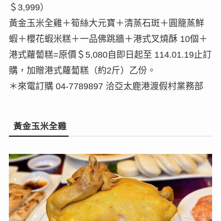
＄3,999）
黃金玉米全雞＋筍絲大元寶＋清蒸石斑＋圓籠蒸鮮
蝦＋櫻花蝦米糕＋一品佛跳牆＋港式叉燒酥 10個＋
港式蘿蔔糕=原價＄5,080自即日起至 114.01.19止訂
購，加贈港式蘿蔔糕（約2斤）乙份。
＊來電訂購 04-7789897 洽亞太鹿港渡假村業務部
黃金玉米全雞