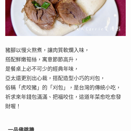
豬腳以慢火熬煮，讓肉質軟爛入味，
搭配鮮嫩筍絲，寓意節節高升，
是餐桌上必不可少的經典年味，
亞太還更別出心裁，搭配造型小巧的刈包，
俗稱「虎咬豬」的「刈包」，是台灣的傳統小吃，
祈求來年錢包滿滿、把福咬住，這道年菜愈吃愈發
財喔！
一品佛跳牆