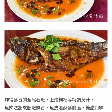
炸得酥香的全尾石斑，上燴枸杞等特調芡汁，
魚肉吃起來肥嫩鮮香，魚皮還酥酥脆脆，糖醋口味