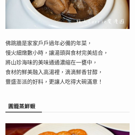
佛跳牆是家家戶戶過年必備的年菜，
慢火細燉數小時，讓湯頭與食材完美結合，
將山珍海味的美味通通濃縮在一甕中，
食材的鮮美融入高湯裡，滴滴鮮香甘醇，
豐盛澎派的好料，更讓人吃得大碗滿意！
圓籠蒸鮮蝦