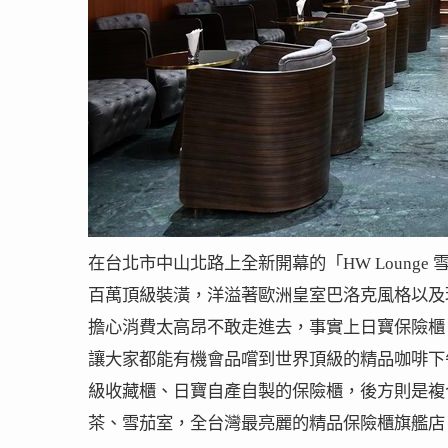
在台北市中山北路上全新開幕的「HW Loung
百萬頂級裝潢，洋溢著歐洲皇室巴洛克風格以及現
擔心消費太高昂不敢走進去，事實上日寶保險櫃 C
讓大家都能有機會品嚐到世界頂級的精品咖啡下午茶！
級收藏櫃、日寶自產自製的保險櫃，後方則是複合
茶、雪茄室，全台灣最亮麗的精品保險櫃旗艦店