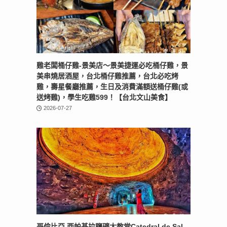
雞老闆桶仔雞-景美店〜景美捷運必吃桶仔雞，景
美串燒居酒屋，台北桶仔雞推薦，台北必吃烤
雞，壽星餐廳推薦，生日及消費滿額送桶仔雞(或
送烤雞)，學生吃雞599！【台北文山美食】
2026-07-27
哥倫比亞 西帕基拉鹽礦大教堂Catedral de Sal