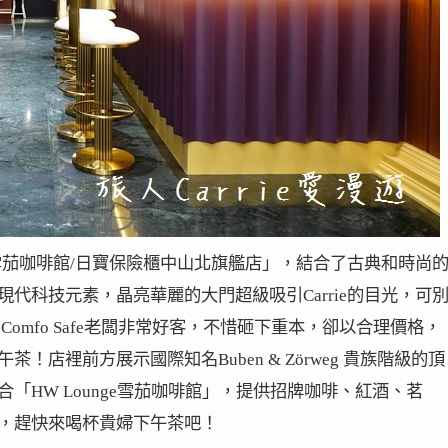
e 雪茄咖啡館/日寶保險櫃中山北旗艦店」，結合了古典和時尚
代科技元素，晶亮華麗的大門超級吸引Carrie的目光，可
omfo Safe老闆非常好客，不惜砸下重本，卻以合理價格，
店裡前方展示國際知名Buben & Zörweg 貴族階級的頂
「HW Lounge雪茄咖啡館」，提供招牌咖啡、紅酒、茗
，趕快來喝杯貴婦下午茶吧！