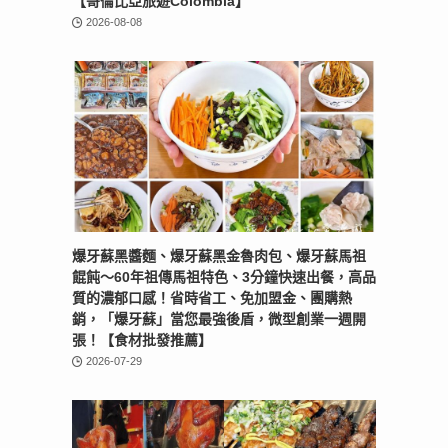
【哥倫比亞旅遊Colombia】
2026-08-08
爆牙蘇黑醬麵、爆牙蘇黑金魯肉包、爆牙蘇馬祖
餛飩～60年祖傳馬祖特色、3分鐘快速出餐，高品
質的濃郁口感！省時省工、免加盟金、團購熱
銷，「爆牙蘇」當您最強後盾，微型創業一週開
張！【食材批發推薦】
2026-07-29