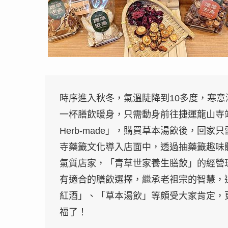
時序進入秋冬，氣溫陡降到10多度，寒意漸
一杯膳飲暖身，只需動身前往捷運龍山寺站
Herb-made」，購買草本湯飲後，回
寺藥籤文化導入店面中，透過抽藥籤趣味
氣質店家，「青草世家養生膳飲」的經營
有適合的膳飲選擇，繼承老祖宗的智慧，
紅酒」、「草本湯飲」等頗受大家肯定，
福了！