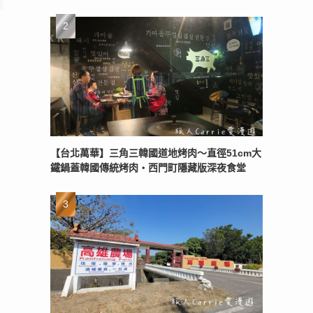
【台北萬華】三角三韓國道地烤肉～直徑51cm大
鐵鍋蓋韓國傳統烤肉‧西門町隱藏版深夜食堂