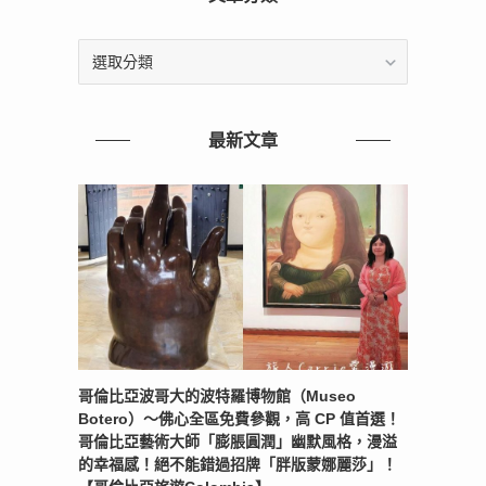
文
章
分
類
最新文章
哥倫比亞波哥大的波特羅博物館（Museo
Botero）～佛心全區免費參觀，高 CP 值首選！
哥倫比亞藝術大師「膨脹圓潤」幽默風格，漫溢
的幸福感！絕不能錯過招牌「胖版蒙娜麗莎」！