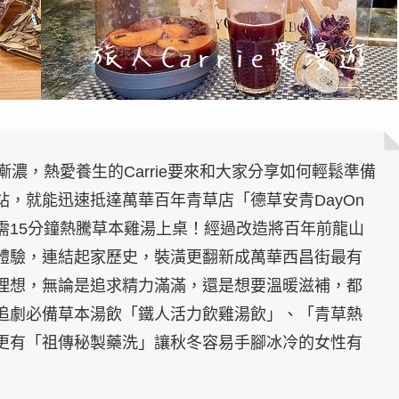
濃，熱愛養生的Carrie要來和大家分享如何輕鬆準備
，就能迅速抵達萬華百年青草店「德草安青DayOn
家只需15分鐘熱騰草本雞湯上桌！經過改造將百年前龍山
體驗，連結起家歷史，裝潢更翻新成萬華西昌街最有
理想，無論是追求精力滿滿，還是想要溫暖滋補，都
追劇必備草本湯飲「鐵人活力飲雞湯飲」、「青草熱
更有「祖傳秘製藥洗」讓秋冬容易手腳冰冷的女性有