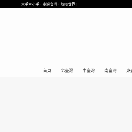
大手牽小手，走遍台灣，放眼世界！
首頁
北臺灣
中臺灣
南臺灣
東