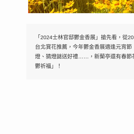
「2024士林官邸鬱金香展」搶先看，從2024
台北賞花推薦，今年鬱金香展適逢元宵節
燈、猜燈謎送好禮……，新蘭亭還有春節
鬱祈福」！