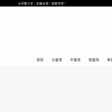
大手牽小手，走遍台灣，放眼世界！
首頁
北臺灣
中臺灣
南臺灣
東