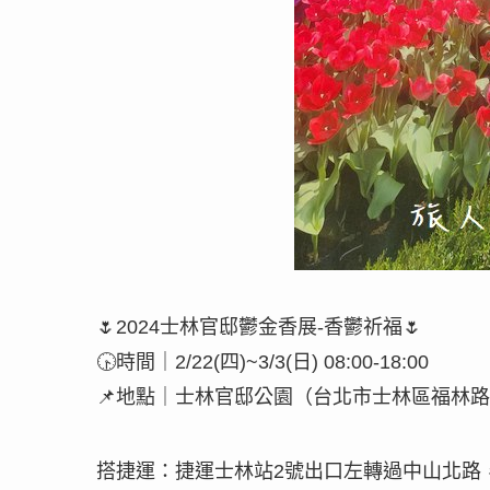
🌷2024士林官邸鬱金香展-香鬱祈福🌷
🕟時間｜2/22(四)~3/3(日) 08:00-18:00
📌地點｜士林官邸公園（台北市士林區福林路
搭捷運：捷運士林站2號出口左轉過中山北路，約