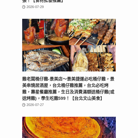
張！【食材批發推薦】
2026-07-29
雞老闆桶仔雞-景美店〜景美捷運必吃桶仔雞，景
美串燒居酒屋，台北桶仔雞推薦，台北必吃烤
雞，壽星餐廳推薦，生日及消費滿額送桶仔雞(或
送烤雞)，學生吃雞599！【台北文山美食】
2026-07-27