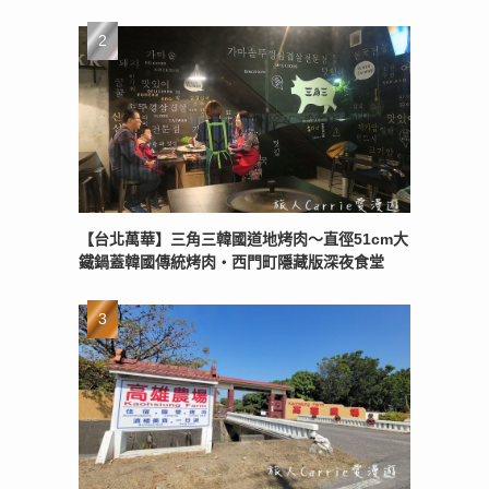
【台北萬華】三角三韓國道地烤肉～直徑51cm大
鐵鍋蓋韓國傳統烤肉‧西門町隱藏版深夜食堂