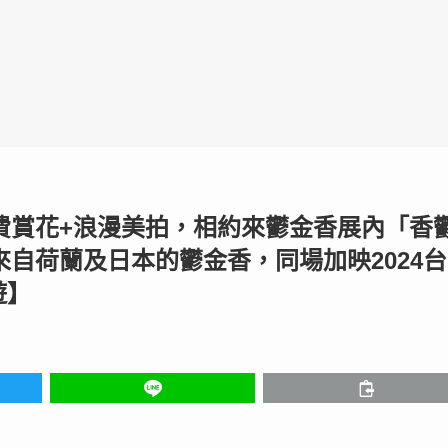
免費賞花+浪漫美拍，相約來鬱金香展內「香
來自荷蘭及日本的鬱金香，同場加映2024台
遊】