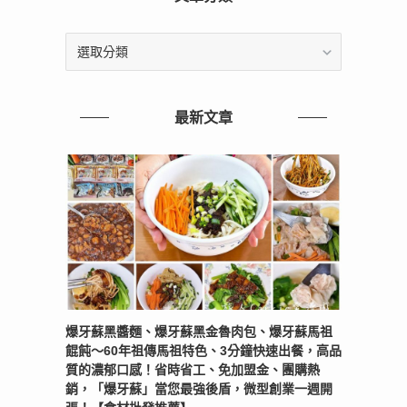
文
章
分
類
最新文章
爆牙蘇黑醬麵、爆牙蘇黑金魯肉包、爆牙蘇馬祖
餛飩～60年祖傳馬祖特色、3分鐘快速出餐，高品
質的濃郁口感！省時省工、免加盟金、團購熱
銷，「爆牙蘇」當您最強後盾，微型創業一週開