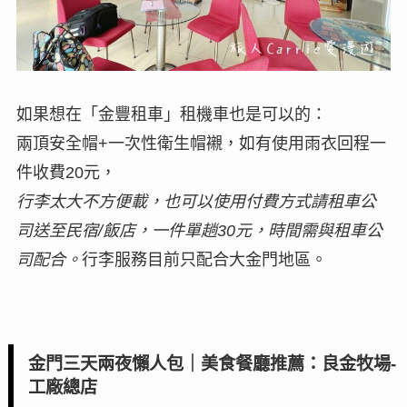
如果想在「金豐租車」租機車也是可以的：
兩頂安全帽+一次性衛生帽襯，如有使用雨衣回程一
件收費20元，
行李太大不方便載，也可以使用付費方式請租車公
司送至民宿/飯店，一件單趟30元，時間需與租車公
司配合。
行李服務目前只配合大金門地區。
金門三天兩夜懶人包｜美食餐廳推薦：良金牧場-
工廠總店