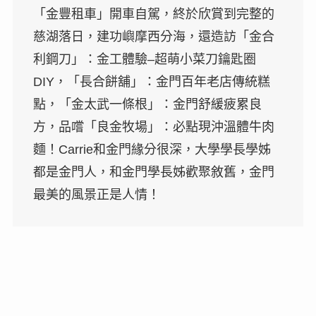
「金豐租車」開車自駕，終於欣賞到完整的
慈湖落日，建功嶼摩西分海，還造訪「金合
利鋼刀」：金工體驗–超萌小菜刀鑰匙圈
DIY，「長合餅舖」：金門百年老店傳統糕
點，「金太武一條根」：金門舒緩疲累良
方，品嚐「良金牧場」：必點現沖溫體牛肉
麵！Carrie和金門緣分很深，大學學長學姊
都是金門人，和金門學長姊歡聚敘舊，金門
最美的風景正是人情！