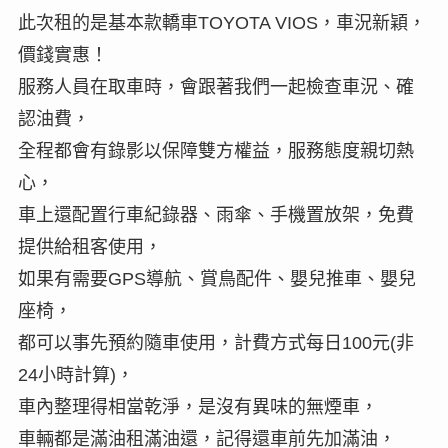
此次租的是基本款轎車TOYOTA VIOS，車況新穎，
價錢實惠！
服務人員在取車時，會跟著我們一起檢查車況、確
認油費，
全程都會有錄影以保障雙方權益，服務態度親切熱
心，
車上還配置行車紀錄器、雨傘、手機置放架，免費
提供給租客使用，
如果有需要GPS導航、賞鳥配件、嬰兒推車、嬰兒
座椅，
都可以事先預約隨車使用，計費方式每日100元(非
24小時計算)，
車內整理得相當乾淨，是沒有異味的無煙車，
車輛都是滿油租滿油還，記得還車前先加滿油，