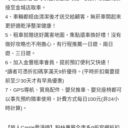
接至金城店取車。
4、車輛都經由清潔後才送交給顧客，無菸車開起來
更舒適乾淨整潔健康！
5、租車就贈送好厲害地圖，集點還車換好禮！沒有
做好攻略也不用擔心，有行程推薦一日遊、兩日
遊、三日遊。
6、加入金豐租車會員，提前預訂便利又快速！
*讀者可憑折扣碼享滿天9折優待。(平時折扣需要提
前至少30天才有早鳥優惠)
7、GPS導航、賞鳥配件、嬰兒推車、嬰兒座椅都可
以事先預約隨車使用，計費方式每日100元(非24小
時計算)。
【旅人Carrie愛漫遊】粉絲專屬全車系9折官網折扣