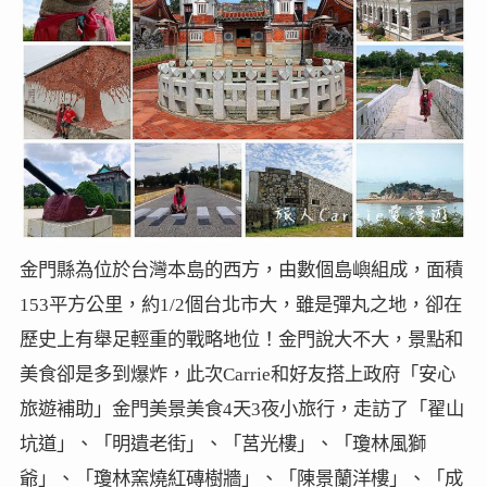
金門縣為位於台灣本島的西方，由數個島嶼組成，面積
153平方公里，約1/2個台北市大，雖是彈丸之地，卻在
歷史上有舉足輕重的戰略地位！金門說大不大，景點和
美食卻是多到爆炸，此次Carrie和好友搭上政府「安心
旅遊補助」金門美景美食4天3夜小旅行，走訪了「翟山
坑道」、「明遺老街」、「莒光樓」、「瓊林風獅
爺」、「瓊林窯燒紅磚樹牆」、「陳景蘭洋樓」、「成