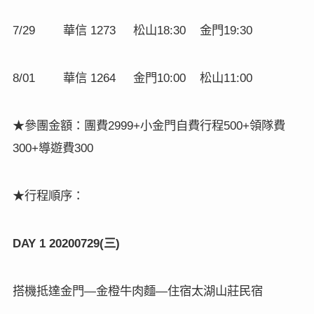
華信
松山
金門
7/29
1273
18:30
19:30
華信
金門
松山
8/01
1264
10:00
11:00
★參團金額：團費
小金門自費行程
領隊費
2999+
500+
導遊費
300+
300
★行程順序：
三
DAY 1 20200729(
)
搭機抵達金門
金橙牛肉麵
住宿太湖山莊民宿
—
—