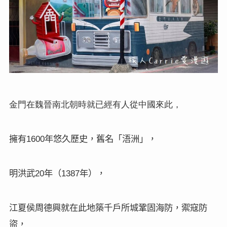
金門在魏晉南北朝時就已經有人從中國來此，
擁有
年悠久歷史，舊名「浯洲」，
1600
明洪武
年（
年），
20
1387
江夏侯周德興就在此地築千戶所城鞏固海防，禦寇防
盜，