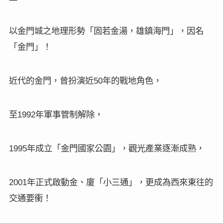
以金門城之地理形勢「固若金湯，雄鎮海門」，因名
「金門」！
近代的金門，曾扮演近
年的戰地角色，
50
至
年軍事管制解除，
1992
年成立「金門國家公園」，觀光產業逐漸成熟，
1995
年正式啟動金、廈「小三通」，更成為西來東往的
2001
交通要衝！