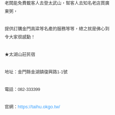
老闆能免費載客人去登太武山，幫客人去知名老店買廣
東粥，
提供訂購金門高粱等名產的服務等等，總之就是佛心到
令大家很感動！
★太湖山莊民宿
地址：金門縣金湖鎮復興路
號
1-1
電話：
082-333399
官網：
https://taihu.okgo.tw/