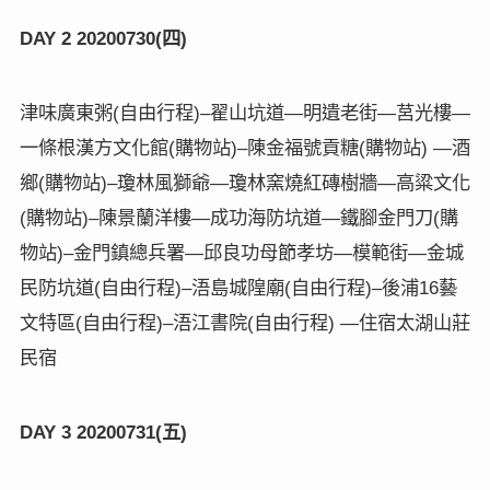
四
DAY 2 20200730(
)
津味廣東粥
自由行程
翟山坑道
明遺老街
莒光樓
(
)–
—
—
—
一條根漢方文化館
購物站
陳金福號貢糖
購物站
酒
(
)–
(
) —
鄉
購物站
瓊林風獅爺
瓊林窯燒紅磚樹牆
高粱文化
(
)–
—
—
購物站
陳景蘭洋樓
成功海防坑道
鐵腳金門刀
購
(
)–
—
—
(
物站
金門鎮總兵署
邱良功母節孝坊
模範街
金城
)–
—
—
—
民防坑道
自由行程
浯島城隍廟
自由行程
後浦
藝
(
)–
(
)–
16
文特區
自由行程
浯江書院
自由行程
住宿太湖山莊
(
)–
(
) —
民宿
五
DAY 3 20200731(
)