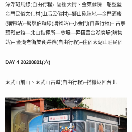
漂浮斑馬線
自由行程
陽翟大街、金東戲院
船型堡
(
)–
—
—
金門民俗文化村
山后民俗村
獅山砲陣地
金門酒廠
(
)–
—
購物站
鬍鬚伯麵線
購物站
小金門
自費行程
古寧
(
)–
(
)–
(
)–
頭戰史館
北山指揮所
慈堤
昇恆昌金湖廣場
購物
—
—
—
(
站
金湖老街美食巡禮
自由行程
住宿太湖山莊民宿
)–
(
)–
六
DAY 4 20200801(
)
太武山前山、太武山古道
自由行程
搭機返回台北
(
)–