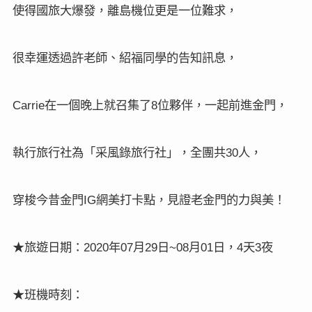
使得國旅大爆發，離島機位更是一位難求，
很幸運透過許老師、紹福同學的告知訊息，
在一個晚上就召集了
位夥伴，一起前進金門，
Carrie
8
執行旅行社為「采風錄旅行社」，全團共
人，
30
穿梭今昔金門
網美打卡點，見證老金門的力與美！
IG
★
旅遊日期：
年
月
日
月
日，
天
夜
2020
07
29
~08
01
4
3
★班機時刻：