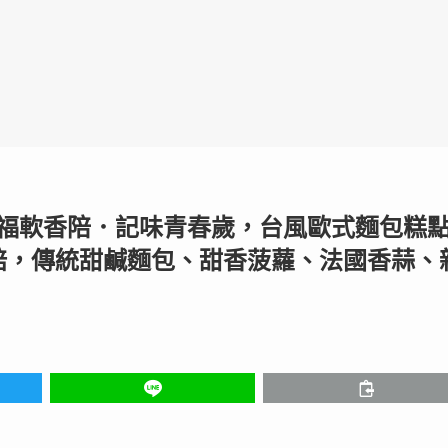
ry〜得福軟香陪．記味青春歲，台風歐式麵包糕
焙，傳統甜鹹麵包、甜香菠蘿、法國香蒜、
】