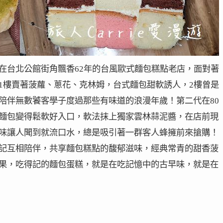
0年，是家在台北公館街角飄香62年的台風歐式麵包糕點老店，面對著
1樓賣著菠蘿、蔥花、克林姆，台式麵包甜軟誘人，2樓曾是
陪伴無數饕客學子度過那些有味道的浪漫年歲！第二代在80
麵包變得鬆軟好入口，軟法抹上獨家雲林蒜泥醬，在店前現
味讓人聞到就流口水，總是吸引著一群客人蜂擁前來搶購！
記互相陪伴，共享麵包糕點的馥郁滋味，經典常青的甜香菠
果，吃得記的麵包蛋糕，就是在吃記憶中的古早味，就是在