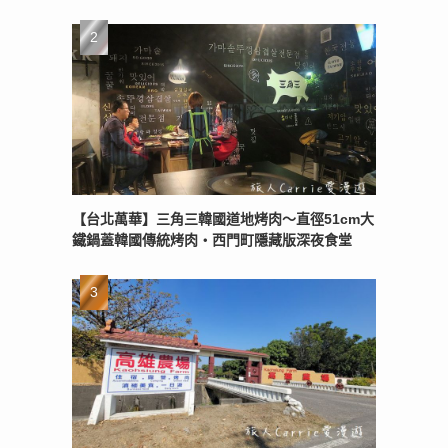
【台北萬華】三角三韓國道地烤肉～直徑51cm大
鐵鍋蓋韓國傳統烤肉‧西門町隱藏版深夜食堂