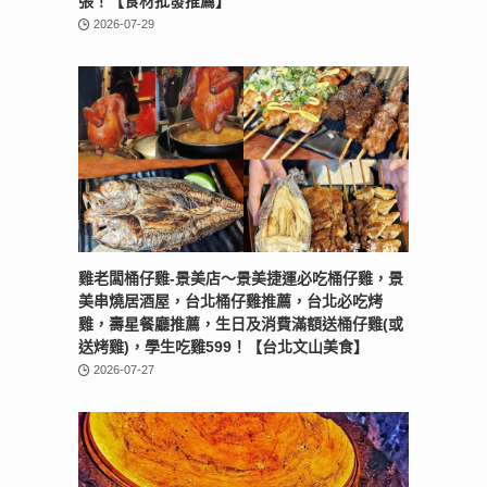
張！【食材批發推薦】
2026-07-29
雞老闆桶仔雞-景美店〜景美捷運必吃桶仔雞，景
美串燒居酒屋，台北桶仔雞推薦，台北必吃烤
雞，壽星餐廳推薦，生日及消費滿額送桶仔雞(或
送烤雞)，學生吃雞599！【台北文山美食】
2026-07-27