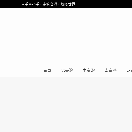
大手牽小手，走遍台灣，放眼世界！
首頁
北臺灣
中臺灣
南臺灣
東