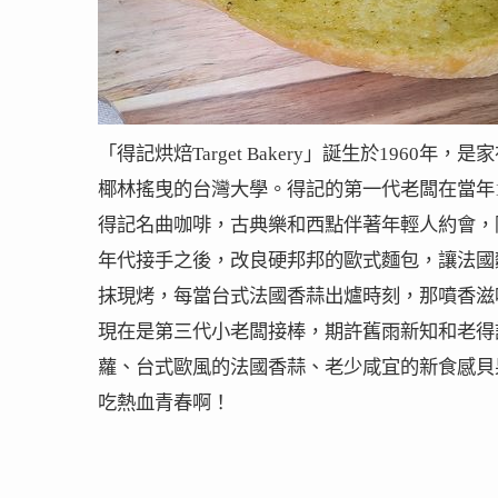
「得記烘焙Target Bakery」誕生於196
椰林搖曳的台灣大學。得記的第一代老闆在當年
得記名曲咖啡，古典樂和西點伴著年輕人約會，
年代接手之後，改良硬邦邦的歐式麵包，讓法國
抹現烤，每當台式法國香蒜出爐時刻，那噴香滋
現在是第三代小老闆接棒，期許舊雨新知和老得
蘿、台式歐風的法國香蒜、老少咸宜的新食感貝
吃熱血青春啊！