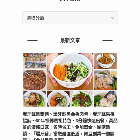
文
章
分
類
最新文章
爆牙蘇黑醬麵、爆牙蘇黑金魯肉包、爆牙蘇馬祖
餛飩～60年祖傳馬祖特色、3分鐘快速出餐，高品
質的濃郁口感！省時省工、免加盟金、團購熱
銷，「爆牙蘇」當您最強後盾，微型創業一週開