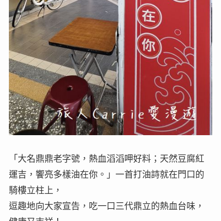
「大名鼎鼎老字號，熱血滔滔呷好料；天然豆腐紅
運吉，饗亮多樣油在你。」一首打油詩就在門口的
騎樓立柱上，
逗趣地向大家宣告，吃一口三代鼎立的熱血台味，