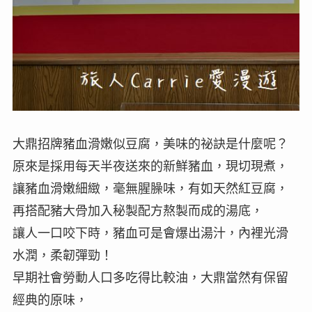
大鼎招牌豬血滑嫩似豆腐，美味的祕訣是什麼呢？
原來是採用每天半夜送來的新鮮豬血，現切現煮，
讓豬血滑嫩細緻，毫無腥臊味，有如天然紅豆腐，
再搭配豬大骨加入秘製配方熬製而成的湯底，
讓人一口咬下時，豬血可是會爆出湯汁，內裡光滑
水潤，柔韌彈勁！
早期社會勞動人口多吃得比較油，大鼎當然有保留
經典的原味，