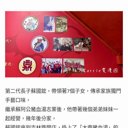
第二代長子蘇國鋐，帶領著7個子女，傳承家族獨門
手藝口味，
繼承蘇阿公豬血湯志業後，他帶著幾個弟弟妹妹一
起經營，幾年後分家，
蘇國鋐來到吉林路開店，掛上了「大鼎豬血湯」的