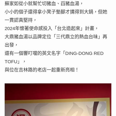
蘇家如從小就幫忙切豬血、舀豬血湯，
小小的個子還得拿小凳子墊腳才搆得到大鍋，但她
一貫認真堅持，
2024年懷著使命感投入「台北造起來」計畫，
大鼎豬血湯以品牌定位「三代鼎立的熱血台味」再
出發，
還有一個響叮噹的英文名字「DING-DONG RED
TOFU」，
與位在吉林路的老店一起重新亮相！