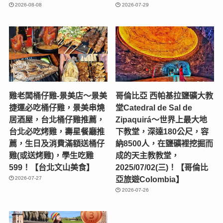
2026-08-08
2026-07-29
雞老闆桶仔雞-景美店〜景美
哥倫比亞 西帕基拉鹽礦大教
捷運必吃桶仔雞，景美串燒
堂Catedral de Sal de
居酒屋，台北桶仔雞推薦，
Zipaquirá～世界上最大地
台北必吃烤雞，壽星餐廳推
下教堂，深達180公尺，容
薦，生日及消費滿額送桶仔
納8500人，在鹽礦裡挖掘而
雞(或送烤雞)，學生吃雞
成的天主教教堂，
599！【台北文山美食】
2025/07/02(三)！【哥倫比
亞旅遊Colombia】
2026-07-27
2026-07-26