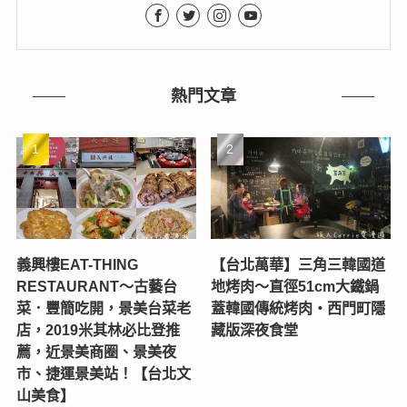
熱門文章
義興樓EAT-THING
【台北萬華】三角三韓國道
RESTAURANT〜古藝台
地烤肉～直徑51cm大鐵鍋
菜．豐簡吃開，景美台菜老
蓋韓國傳統烤肉‧西門町隱
店，2019米其林必比登推
藏版深夜食堂
薦，近景美商圈、景美夜
市、捷運景美站！【台北文
山美食】