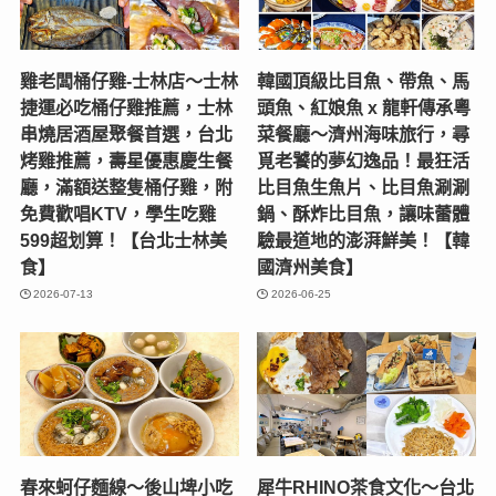
雞老闆桶仔雞-士林店〜士林
韓國頂級比目魚、帶魚、馬
捷運必吃桶仔雞推薦，士林
頭魚、紅娘魚 x 龍軒傳承粵
串燒居酒屋聚餐首選，台北
菜餐廳～濟州海味旅行，尋
烤雞推薦，壽星優惠慶生餐
覓老饕的夢幻逸品！最狂活
廳，滿額送整隻桶仔雞，附
比目魚生魚片、比目魚涮涮
免費歡唱KTV，學生吃雞
鍋、酥炸比目魚，讓味蕾體
599超划算！【台北士林美
驗最道地的澎湃鮮美！【韓
食】
國濟州美食】
2026-07-13
2026-06-25
春來蚵仔麵線～後山埤小吃
犀牛RHINO茶食文化～台北