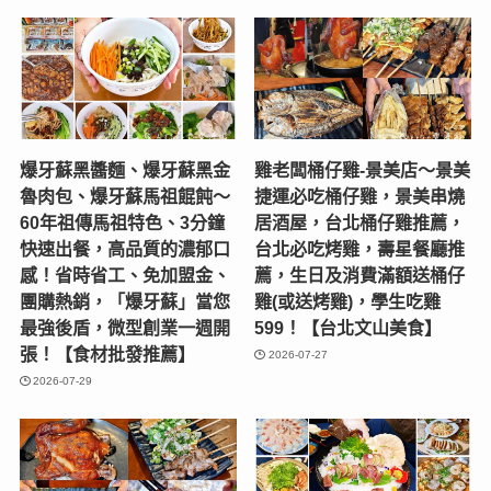
爆牙蘇黑醬麵、爆牙蘇黑金
雞老闆桶仔雞-景美店〜景美
魯肉包、爆牙蘇馬祖餛飩～
捷運必吃桶仔雞，景美串燒
60年祖傳馬祖特色、3分鐘
居酒屋，台北桶仔雞推薦，
快速出餐，高品質的濃郁口
台北必吃烤雞，壽星餐廳推
感！省時省工、免加盟金、
薦，生日及消費滿額送桶仔
團購熱銷，「爆牙蘇」當您
雞(或送烤雞)，學生吃雞
最強後盾，微型創業一週開
599！【台北文山美食】
張！【食材批發推薦】
2026-07-27
2026-07-29