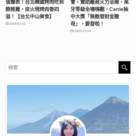
值爆表！台北韓國烤肉吃到
會，贊助廠商火力全開，尾
飽推薦，炭火現烤肉香四
牙等級全場嗨翻，Carrie抽
溢！【台北中山美食】
中大獎「無敵發財金雞
母」，要發啦！
2026-01-14
2025-12-13