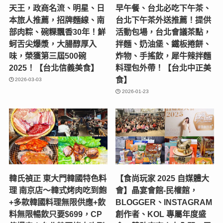
天王，政商名流、明星、日
早午餐、台北必吃下午茶、
本旅人推薦，招牌麵線、南
台北下午茶外送推薦！提供
部肉粽、碗粿飄香30年！鮮
活動包場，台北會議茶點，
蚵舌尖爆漿，大腸醇厚入
拌麵、奶油堡、鐵板捲餅、
味，榮獲第三屆500碗
炸物、手搖飲，犀牛辣拌麵
2025！【台北信義美食】
料理包外帶！【台北中正美
食】
2026-03-03
2026-01-23
韓氏禎正 東大門韓國特色料
【食尚玩家 2025 自媒體大
理 南京店～韓式烤肉吃到飽
會】晶宴會館-民權館，
+多款韓國料理無限供應+飲
BLOGGER、INSTAGRAM
料無限暢飲只要$699，CP
創作者、KOL 專屬年度盛