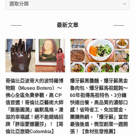
文
章
分
類
最新文章
哥倫比亞波哥大的波特羅博
爆牙蘇黑醬麵、爆牙蘇黑金
物館（Museo Botero）～
魯肉包、爆牙蘇馬祖餛飩～
佛心全區免費參觀，高 CP
60年祖傳馬祖特色、3分鐘
值首選！哥倫比亞藝術大師
快速出餐，高品質的濃郁口
「膨脹圓潤」幽默風格，漫
感！省時省工、免加盟金、
溢的幸福感！絕不能錯過招
團購熱銷，「爆牙蘇」當您
牌「胖版蒙娜麗莎」！【哥
最強後盾，微型創業一週開
倫比亞旅遊Colombia】
張！【食材批發推薦】