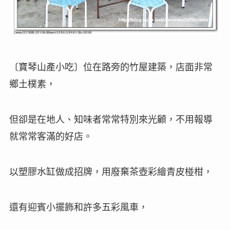
〔
寶琴山產小吃
〕
位在路旁的竹屋建築，店面非常
鄉土樸素，
但卻是在地人、知味者常常特別來光顧，不用報導
就常常客滿的好店。
以塑膠水缸做成招牌，用廢棄茶壺彩繪青皮椪柑，
還有迎賓小擺飾和許多五彩風車，