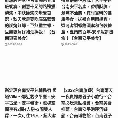
國立臺灣文學館「打字機也
國立臺灣文學館「文學千
會唱歌：捷克現當代文學
層．故事連城：從17世紀開
展」〜歷來最完整的捷克文
始的超時空之旅特展」〜臺
學大展，捷克作家珍貴文物
南文化古都的文學之旅，深
首次來臺展出，臺灣與捷克
度造訪臺南歷史古蹟的走讀
文化交流成果展現！【臺南
活動，臺南文學400年！
中西旅遊】
【臺南中西旅遊】
2024-12-12
2024-07-10