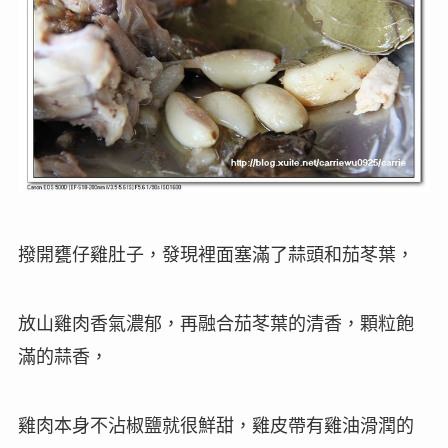
撥開甕仔雞肚子，發現裡面塞滿了蒜頭和茄苳葉，
放山雞肉香氣濃郁，再融合茄苳葉的清香，顆粒飽
滿的蒜香，
雞肉本身不沾椒鹽就很鮮甜，雞皮帶有雞油滑潤的