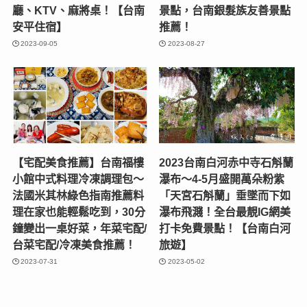
府城騷烤家〜台南燒烤界頂
得意蝦餅〜府城十大伴手禮
級饗宴，創意十足的路邊攤
台南安平名產，香噴酥脆，
燒烤，中秋節烤肉聚餐首
涮嘴不油膩，真材實料的健
選，秋天就是要吃滿滿蟹黃
康零食，送禮自用兩相宜，
的炭烤紅蟳、巨無霸生蠔、
還可客製蝦餅圖案和包裝禮
巨無霸蚵仔豬油拌飯！【台
盒，臺南四百年-安平蝦餅禮
南東區美食】
盒！【台南安平美食】
2023-09-29
2023-09-11
衡定理台南安平包棟民宿-燈
【2023台南旅遊】台南兩天
塔Villa〜鄰近觀夕平臺、安
一夜貴婦級親子小旅行〜台
平古堡、安平老街，包棟空
南必玩景點推薦，台南美食
間享有2間4人房+3間雙人
推薦，台南安平港運河遊
房，一次可住16人，超大客
船，台南博物館，台南親子