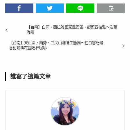
◎
寶琴山產小吃
地址
：
關子嶺往福安宮
土地公廟路旁
(
)
電話
0933667462 06-6822531
台南旅遊美食
喜歡就分享出去吧！