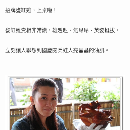
招牌
甕缸雞，上桌啦
！
甕缸雞賣相非常讚，雄赳赳、氣昂昂、英姿挺拔，
立刻讓人聯想到國慶閱兵蛙人亮晶晶的油肌。