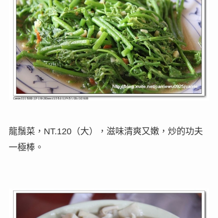
龍鬚菜，
（
大
），滋味
清爽又嫩，炒的功夫
NT.120
一極棒。