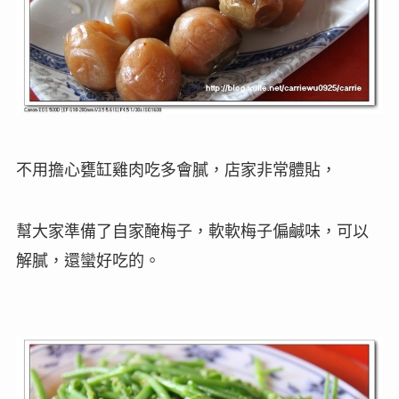
不用擔心甕缸雞肉吃多會膩，店家非常體貼，
幫大家準備了自家醃梅子，軟軟梅子偏鹹味，可以
解膩，還蠻好吃的。