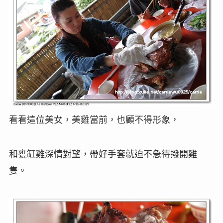
看看這位美女，美雞當前，也顧不得形象，
和甕缸雞深情對望，帶好手套就迫不急待撥開雞
隻。