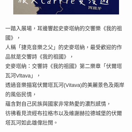
一踏入展場，耳邊響起史麥塔納的交響樂《我的祖
國》，
人稱「捷克音樂之父」的史麥塔納，最受歡迎的作
品就是交響詩《我的祖國》，
史麥塔納：交響詩《我的祖國》第二樂章「伏爾塔
瓦河Vltava」，
透過音樂描寫伏爾塔瓦河(Vitava)的美麗景色及兩岸
的風俗民情，
蘊含對自己民族與國家非常熱愛的濃烈感情，
彷彿看見流經布拉格市以及維謝赫拉德城堡的伏爾
塔瓦河如此雄偉壯闊。