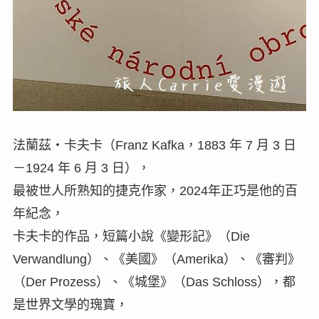
法蘭茲・卡夫卡（Franz Kafka，1883 年 7 月 3 日
－1924 年 6 月 3 日），
最被世人所熟知的捷克作家，2024年正巧是他的百
年紀念，
卡夫卡的作品，短篇小說《變形記》（Die
Verwandlung）、《美國》（Amerika）、《審判》
（Der Prozess）、《城堡》（Das Schloss），都
是世界文學的瑰寶，