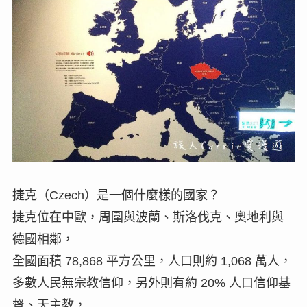
捷克（Czech）是一個什麼樣的國家？
捷克位在中歐，周圍與波蘭、斯洛伐克、奧地利與
德國相鄰，
全國面積 78,868 平方公里，人口則約 1,068 萬人，
多數人民無宗教信仰，另外則有約 20% 人口信仰基
督、天主教，