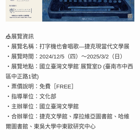
🎪展覽資訊
・展覽名稱：打字機也會唱歌—捷克現當代文學展
・展覽時間：2024/12/5（四）～2025/3/2（日）
・展覽地點：國立臺灣文學館˙展覽室D (臺南市中西
區中正路1號)
・票價說明：免費［FREE］
・指導單位：文化部
・主辦單位：國立臺灣文學館
・合辦單位：捷克文學館、摩拉維亞圖書館、哈維
爾圖書館、東吳大學中東歐研究中心