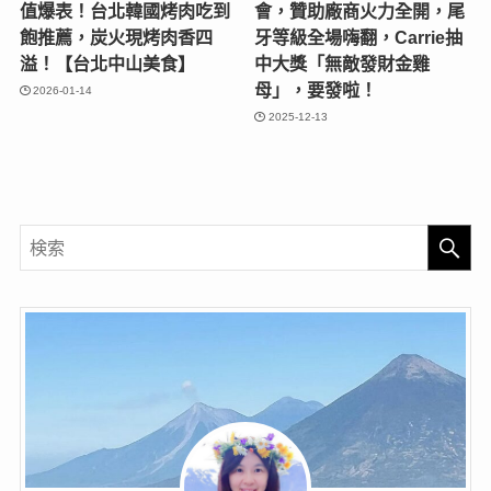
值爆表！台北韓國烤肉吃到
會，贊助廠商火力全開，尾
飽推薦，炭火現烤肉香四
牙等級全場嗨翻，Carrie抽
溢！【台北中山美食】
中大獎「無敵發財金雞
母」，要發啦！
2026-01-14
2025-12-13