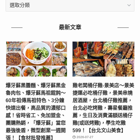
文
章
分
類
最新文章
爆牙蘇黑醬麵、爆牙蘇黑金
雞老闆桶仔雞-景美店〜景美
魯肉包、爆牙蘇馬祖餛飩～
捷運必吃桶仔雞，景美串燒
60年祖傳馬祖特色、3分鐘
居酒屋，台北桶仔雞推薦，
快速出餐，高品質的濃郁口
台北必吃烤雞，壽星餐廳推
感！省時省工、免加盟金、
薦，生日及消費滿額送桶仔
團購熱銷，「爆牙蘇」當您
雞(或送烤雞)，學生吃雞
最強後盾，微型創業一週開
599！【台北文山美食】
張！【食材批發推薦】
2026-07-27