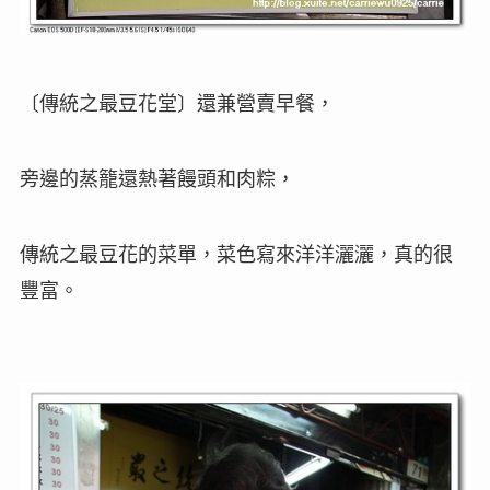
〔
傳統之最豆花堂
〕
還兼營
賣早餐，
旁邊的蒸籠還熱著饅頭和肉粽，
傳統之最豆花的菜單，菜色寫來洋洋灑灑，真的很
豐富。