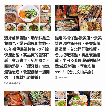
爆牙蘇黑醬麵、爆牙蘇黑金
雞老闆桶仔雞-景美店〜景美
魯肉包、爆牙蘇馬祖餛飩～
捷運必吃桶仔雞，景美串燒
60年祖傳馬祖特色、3分鐘
居酒屋，台北桶仔雞推薦，
快速出餐，高品質的濃郁口
台北必吃烤雞，壽星餐廳推
感！省時省工、免加盟金、
薦，生日及消費滿額送桶仔
團購熱銷，「爆牙蘇」當您
雞(或送烤雞)，學生吃雞
最強後盾，微型創業一週開
599！【台北文山美食】
張！【食材批發推薦】
2026-07-27
2026-07-29