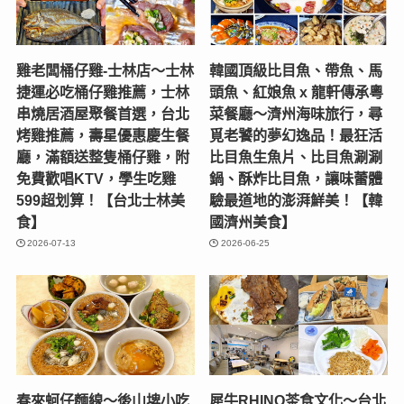
雞老闆桶仔雞-士林店〜士林
韓國頂級比目魚、帶魚、馬
捷運必吃桶仔雞推薦，士林
頭魚、紅娘魚 x 龍軒傳承粵
串燒居酒屋聚餐首選，台北
菜餐廳～濟州海味旅行，尋
烤雞推薦，壽星優惠慶生餐
覓老饕的夢幻逸品！最狂活
廳，滿額送整隻桶仔雞，附
比目魚生魚片、比目魚涮涮
免費歡唱KTV，學生吃雞
鍋、酥炸比目魚，讓味蕾體
599超划算！【台北士林美
驗最道地的澎湃鮮美！【韓
食】
國濟州美食】
2026-07-13
2026-06-25
春來蚵仔麵線～後山埤小吃
犀牛RHINO茶食文化～台北