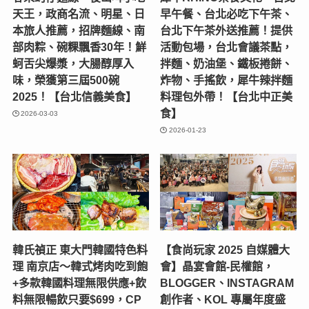
天王，政商名流、明星、日
早午餐、台北必吃下午茶、
本旅人推薦，招牌麵線、南
台北下午茶外送推薦！提供
部肉粽、碗粿飄香30年！鮮
活動包場，台北會議茶點，
蚵舌尖爆漿，大腸醇厚入
拌麵、奶油堡、鐵板捲餅、
味，榮獲第三屆500碗
炸物、手搖飲，犀牛辣拌麵
2025！【台北信義美食】
料理包外帶！【台北中正美
食】
2026-03-03
2026-01-23
韓氏禎正 東大門韓國特色料
【食尚玩家 2025 自媒體大
理 南京店～韓式烤肉吃到飽
會】晶宴會館-民權館，
+多款韓國料理無限供應+飲
BLOGGER、INSTAGRAM
料無限暢飲只要$699，CP
創作者、KOL 專屬年度盛