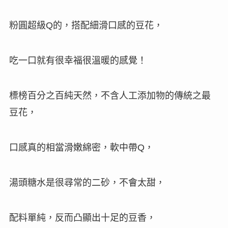
粉圓超級
的，搭配細滑口感的豆花，
Q
吃一口就有很幸福很溫暖的感覺
！
標榜百分之百純天然，不含人工添加物的傳統之最
豆花，
口感真的相當滑嫩綿密，軟中帶
，
Q
湯頭糖水是很尋常的二砂，不會太甜，
配料單純，反而凸顯出十足的豆香，