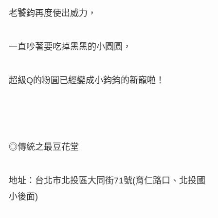
老饕鈞再度使出威力，
一直吵著要吃掉黑黑的小圓圓，
超級
的粉圓已經變成小鈞鈞的新寵啦
！
Q
◎
傳統之最豆花堂
地址：台北市北投區大同街
號
育仁路口、北投國
71
(
小後面
)