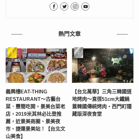
熱門文章
義興樓EAT-THING
【台北萬華】三角三韓國道
RESTAURANT〜古藝台
地烤肉～直徑51cm大鐵鍋
菜．豐簡吃開，景美台菜老
蓋韓國傳統烤肉‧西門町隱
店，2019米其林必比登推
藏版深夜食堂
薦，近景美商圈、景美夜
市、捷運景美站！【台北文
山美食】