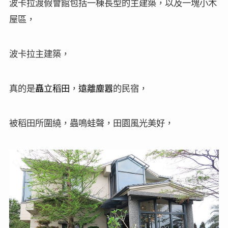
波卡拉渡假會館包括一棟長型的主建築，以及一塊小木
屋區，
波卡拉主建築，
真的是
矗立稻田
，
遠離塵囂
的民宿，
被稻田所圍繞，蟲鳴蛙聲，田園風光美好，