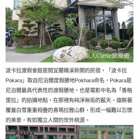
波卡拉渡假會館是間宜蘭礁溪新開的民宿，
「波卡拉
Pokara
Pokhara
Pokara
」取自尼泊爾度假勝地
命名，
是
也是電影中名為「香格
尼泊爾最具代表性的渡假勝地，
里拉」的拍攝地點，在那裡有純淨無垢的藍天，遠眺著
覆蓋白雪重重相疊的喜瑪拉雅山群，形成一幅難以忘懷
的美景，有如獨立人間的世外桃源。