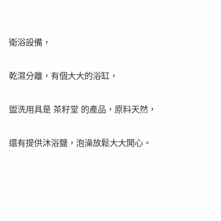
原木的桌椅，色調溫馨寧靜，
還有屋頂懸掛一顆顆編織的吊燈，
在這裡用餐，彷彿在尼泊爾的山區渡假小屋裡一樣，
這裡供應下午茶，
有金棗茶，各種水果，麵包，餅乾。