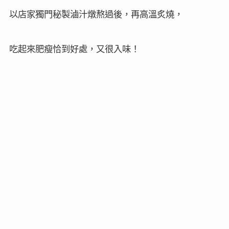
以店家獨門秘製滷汁燉熬過後，再高溫炙燒，
吃起來肥瘦恰到好處，又很入味！