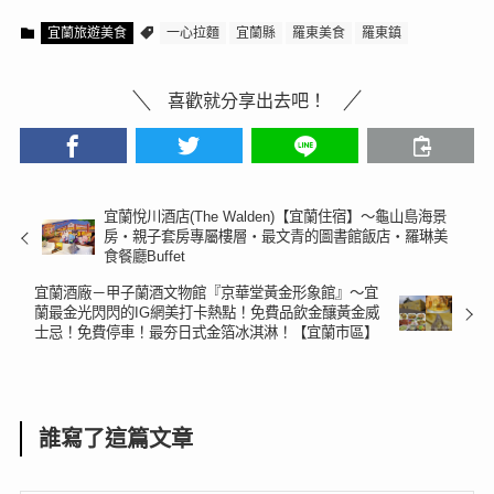
宜蘭旅遊美食
一心拉麵
宜蘭縣
羅東美食
羅東鎮
喜歡就分享出去吧！
宜蘭悅川酒店(The Walden)【宜蘭住宿】～龜山島海景
房‧親子套房專屬樓層‧最文青的圖書館飯店‧羅琳美
食餐廳Buffet
宜蘭酒廠－甲子蘭酒文物館『京華堂黃金形象館』〜宜
蘭最金光閃閃的IG網美打卡熱點！免費品飲金釀黃金威
士忌！免費停車！最夯日式金箔冰淇淋！【宜蘭市區】
誰寫了這篇文章