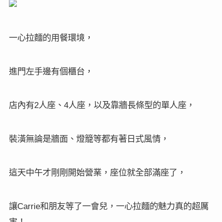
一心拉麵的用餐環境，
進門左手邊有個櫃台，
店內有
人座、
人座，以及靠牆長條型的單人座，
2
4
裝潢無論是牆面、燈籠等都有著日式風情，
這天中午才剛剛開始營業，座位就全部滿座了，
讓
和朋友等了一會兒，一心拉麵的魅力真的超厲
Carrie
害！