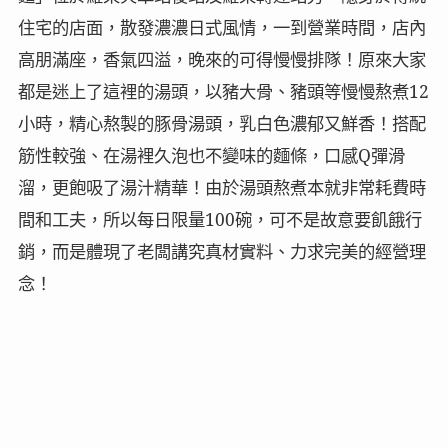
住宅的店面，散發濃濃日式風情，一到營業時間，店內
高朋滿座，香氣四溢，晚來的可得慢慢排隊！原來大家
都是迷上了這裡的湯頭，以豬大骨、豬頭等慢慢熬煮12
小時，精心熬製的豚骨湯頭，乳白色濃郁又鮮香！搭配
筋性較強、在湯裡久泡也不變味的麵條，口感Q彈滑
溜，更飽吸了湯汁精華！由於湯頭熬煮本就非常耗費時
間和工夫，所以每日限量100碗，可不是故意要飢餓行
銷，而是體現了老闆講究真材實料、力求完美的經營理
念！