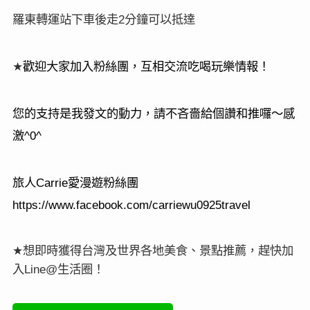
羅東轉運站下車後走
分鐘可以抵達
2
★
歡迎大家加入粉絲團，互相交流吃喝玩樂情報！
您的支持是我發文的動力，請不吝嗇給個讚和推囉～感
激
^0^
旅人
愛漫遊粉絲團
Carrie
https://www.facebook.com/carriewu0925travel
★
想即時獲得台灣及世界各地美食、景點推薦，趕快加
入
生活圈！
Line@