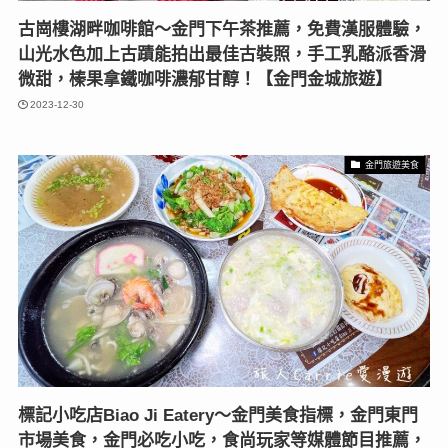
古崗樓湖畔咖啡館〜金門下午茶推薦，免費漢服體驗，
山光水色加上古蹟能拍出最佳古裝照，手工乳酪派香滑
微甜，榛果拿鐵咖啡濃郁甘醇！【金門金城旅遊】
2023-12-30
金門旅遊美食
標記小吃店Biao Ji Eatery〜金門美食指標，金門東門
市場美食，金門必吃小吃，食尚玩家等媒體節目推薦，