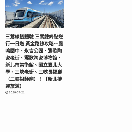
三鶯線初體驗 三鶯線終點逆
行一日遊 黃金路線攻略～鳳
鳴國中、永吉公園、鶯歌陶
瓷老街、鶯歌陶瓷博物館、
新北市美術館、國立臺北大
學、三峽老街、三峽長福巖
（三峽祖師廟）！【新北捷
運旅遊】
2026-07-21