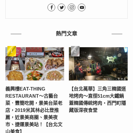
熱門文章
義興樓EAT-THING
【台北萬華】三角三韓國道
RESTAURANT〜古藝台
地烤肉～直徑51cm大鐵鍋
菜．豐簡吃開，景美台菜老
蓋韓國傳統烤肉‧西門町隱
店，2019米其林必比登推
藏版深夜食堂
薦，近景美商圈、景美夜
市、捷運景美站！【台北文
山美食】