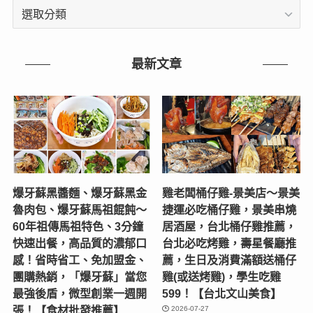
文
章
分
類
最新文章
爆牙蘇黑醬麵、爆牙蘇黑金
雞老闆桶仔雞-景美店〜景美
魯肉包、爆牙蘇馬祖餛飩～
捷運必吃桶仔雞，景美串燒
60年祖傳馬祖特色、3分鐘
居酒屋，台北桶仔雞推薦，
快速出餐，高品質的濃郁口
台北必吃烤雞，壽星餐廳推
感！省時省工、免加盟金、
薦，生日及消費滿額送桶仔
團購熱銷，「爆牙蘇」當您
雞(或送烤雞)，學生吃雞
最強後盾，微型創業一週開
599！【台北文山美食】
張！【食材批發推薦】
2026-07-27