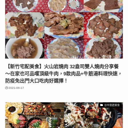
【新竹宅配美食】火山岩燒肉 32盎司雙人燒肉分享餐
〜在家也可品嚐頂級牛肉，9款肉品+牛筋湯料理快速，
防疫免出門大口吃肉好選擇！
2021-06-17
台中旅遊美食