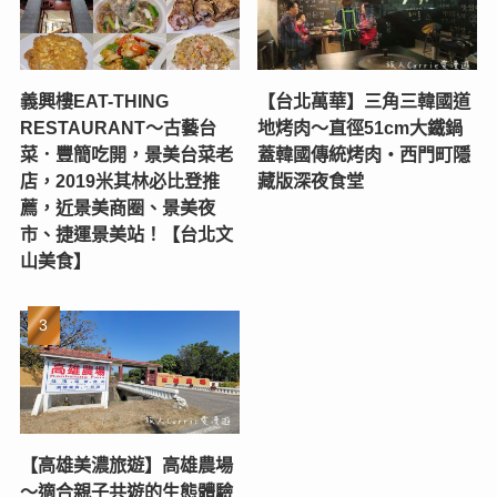
義興樓EAT-THING
【台北萬華】三角三韓國道
RESTAURANT〜古藝台
地烤肉～直徑51cm大鐵鍋
菜．豐簡吃開，景美台菜老
蓋韓國傳統烤肉‧西門町隱
店，2019米其林必比登推
藏版深夜食堂
薦，近景美商圈、景美夜
市、捷運景美站！【台北文
山美食】
【高雄美濃旅遊】高雄農場
〜適合親子共遊的生態體驗