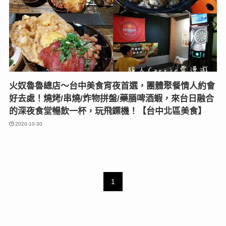
火奴魯魯總店〜台中美食宵夜首選，團體聚餐情人約會
好去處！燒烤/串燒/炸物拼盤/藥膳啤酒蝦，來台日融合
的深夜食堂暢飲一杯，玩飛鏢機！【台中北區美食】
2020-10-30
1