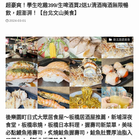
超豪爽！學生吃雞399/生啤酒買2送1/清酒梅酒無限暢
飲，超澎湃！【台北文山美食】
2024-03-01
新北旅遊美食
後樂園町日式大眾居食屋〜板橋居酒屋推薦，新埔深夜
食堂，板橋串燒，板橋日本料理，握壽司新菜單，美味
必點鰻魚捲壽司，炙燒鮭魚握壽司，鮭魚肚豐厚油脂入