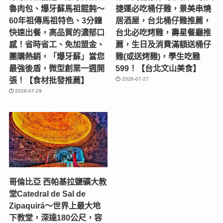
魯肉包、爆牙蘇馬祖餛飩～
捷運必吃桶仔雞，景美串燒
60年祖傳馬祖特色、3分鐘
居酒屋，台北桶仔雞推薦，
快速出餐，高品質的濃郁口
台北必吃烤雞，壽星餐廳推
感！省時省工、免加盟金、
薦，生日及消費滿額送桶仔
團購熱銷，「爆牙蘇」當您
雞(或送烤雞)，學生吃雞
最強後盾，微型創業一週開
599！【台北文山美食】
張！【食材批發推薦】
2026-07-27
2026-07-29
哥倫比亞 西帕基拉鹽礦大教
堂Catedral de Sal de
Zipaquirá～世界上最大地
下教堂，深達180公尺，容