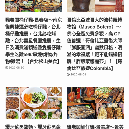
雞老闆桶仔雞-長春店〜南京
哥倫比亞波哥大的波特羅博
復興捷運必吃桶仔雞，台北
物館（Museo Botero）～
桶仔雞推薦，台北必吃烤
佛心全區免費參觀，高 CP
雞，台北壽星餐廳推薦，生
值首選！哥倫比亞藝術大師
日及消費滿額送整隻桶仔雞/
「膨脹圓潤」幽默風格，漫
學生吃雞599/串燒/烤物/炸
溢的幸福感！絕不能錯過招
物/雞湯！【台北松山美食】
牌「胖版蒙娜麗莎」！【哥
倫比亞旅遊Colombia】
2026-08-10
2026-08-08
爆牙蘇黑醬麵、爆牙蘇黑金
雞老闆桶仔雞-景美店〜景美