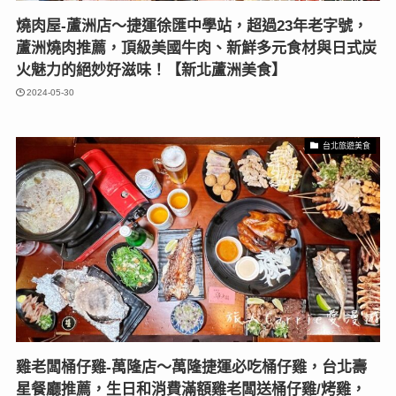
燒肉屋-蘆洲店〜捷運徐匯中學站，超過23年老字號，
蘆洲燒肉推薦，頂級美國牛肉、新鮮多元食材與日式炭
火魅力的絕妙好滋味！【新北蘆洲美食】
2024-05-30
台北旅遊美食
雞老闆桶仔雞-萬隆店〜萬隆捷運必吃桶仔雞，台北壽
星餐廳推薦，生日和消費滿額雞老闆送桶仔雞/烤雞，