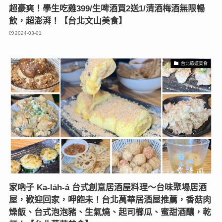
超豪爽！學生吃雞399/生啤酒買2送1/清酒梅酒無限暢
飲，超澎湃！【台北文山美食】
2024-03-01
台北旅遊美食
家吶子 Ka-la̍h-á 台式創意居酒屋料理〜台味聚場居酒
屋，歡迎回家，呷飽未！台北萬華居酒屋推薦，香菇肉
燥飯、台式泡泡豬、生氣燒、起司櫛瓜、蜜甜酒釀，乾