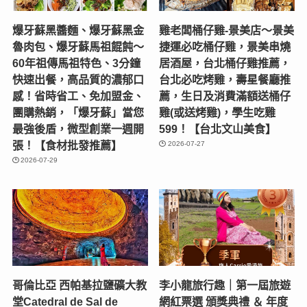
爆牙蘇黑醬麵、爆牙蘇黑金
雞老闆桶仔雞-景美店〜景美
魯肉包、爆牙蘇馬祖餛飩～
捷運必吃桶仔雞，景美串燒
60年祖傳馬祖特色、3分鐘
居酒屋，台北桶仔雞推薦，
快速出餐，高品質的濃郁口
台北必吃烤雞，壽星餐廳推
感！省時省工、免加盟金、
薦，生日及消費滿額送桶仔
團購熱銷，「爆牙蘇」當您
雞(或送烤雞)，學生吃雞
最強後盾，微型創業一週開
599！【台北文山美食】
張！【食材批發推薦】
2026-07-27
2026-07-29
哥倫比亞 西帕基拉鹽礦大教
李小龍旅行趣｜第一屆旅遊
堂Catedral de Sal de
網紅票選 頒獎典禮 ＆ 年度