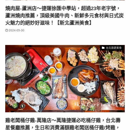
燒肉屋-蘆洲店〜捷運徐匯中學站，超過23年老字號，
蘆洲燒肉推薦，頂級美國牛肉、新鮮多元食材與日式炭
火魅力的絕妙好滋味！【新北蘆洲美食】
2024-05-30
台北旅遊美食
雞老闆桶仔雞-萬隆店〜萬隆捷運必吃桶仔雞，台北壽
星餐廳推薦，生日和消費滿額雞老闆送桶仔雞/烤雞，