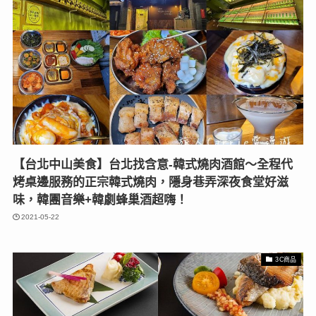
【台北中山美食】台北找含意-韓式燒肉酒館〜全程代
烤桌邊服務的正宗韓式燒肉，隱身巷弄深夜食堂好滋
味，韓團音樂+韓劇蜂巢酒超嗨！
2021-05-22
3C商品