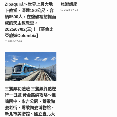
Zipaquirá～世界上最大地
旅遊講座
下教堂，深達180公尺，容
2026-07-24
納8500人，在鹽礦裡挖掘而
成的天主教教堂，
2025/07/02(三)！【哥倫比
亞旅遊Colombia】
2026-07-26
三鶯線初體驗 三鶯線終點逆
行一日遊 黃金路線攻略～鳳
鳴國中、永吉公園、鶯歌陶
瓷老街、鶯歌陶瓷博物館、
新北市美術館、國立臺北大