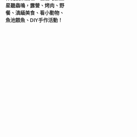
星聽蟲鳴，露營、烤肉、野
餐、滇緬美食、看小動物、
魚池餵魚、DIY手作活動！