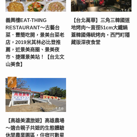
義興樓EAT-THING
【台北萬華】三角三韓國道
RESTAURANT〜古藝台
地烤肉～直徑51cm大鐵鍋
菜．豐簡吃開，景美台菜老
蓋韓國傳統烤肉‧西門町隱
店，2019米其林必比登推
藏版深夜食堂
薦，近景美商圈、景美夜
市、捷運景美站！【台北文
山美食】
【高雄美濃旅遊】高雄農場
〜適合親子共遊的生態體驗
休閒農業園區，住宿可數星