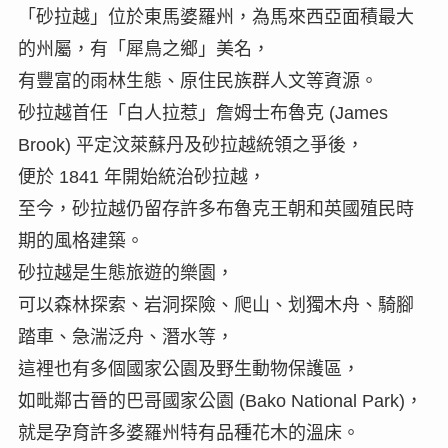
「砂拉越」位於東馬婆羅州，為馬來西亞面積最大
的州屬，有「犀鳥之鄉」美名，
有豐富的雨林生態、原住民族群人文等資源。
砂拉越首任「白人拉惹」詹姆士布魯克 (James
Brook) 平定汶萊蘇丹及砂拉越統領之爭後，
便於 1841 年開始統治砂拉越，
至今，砂拉越仍留存許多布魯克王朝和英國殖民時
期的風格建築。
砂拉越是生態旅遊的樂園，
可以森林探索、岩洞探險、爬山、划獨木舟、騎腳
踏車、急湍泛舟、潛水等，
這裡也有多個國家公園及野生動物保護區，
如毗鄰古晉的巴哥國家公園 (Bako National Park)，
就是孕育許多婆羅州特有品種花木的溫床。