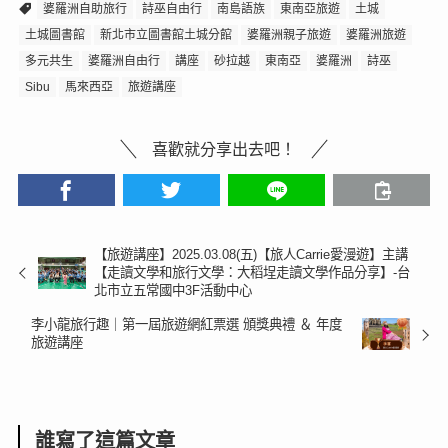
婆羅洲自助旅行
詩巫自由行
南島語族
東南亞旅遊
土城
土城圖書館
新北市立圖書館土城分館
婆羅洲親子旅遊
婆羅洲旅遊
多元共生
婆羅洲自由行
講座
砂拉越
東南亞
婆羅洲
詩巫
Sibu
馬來西亞
旅遊講座
喜歡就分享出去吧！
【旅遊講座】2025.03.08(五)【旅人Carrie愛漫遊】主講
【走讀文學和旅行文學：大稻埕走讀文學作品分享】-台
北市立五常國中3F活動中心
李小龍旅行趣｜第一屆旅遊網紅票選 頒獎典禮 ＆ 年度
旅遊講座
誰寫了這篇文章