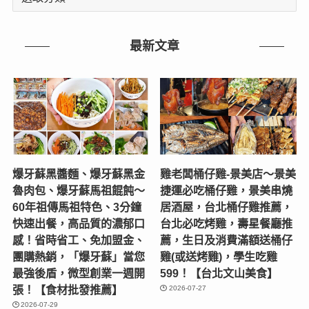
章
分
類
最新文章
爆牙蘇黑醬麵、爆牙蘇黑金
雞老闆桶仔雞-景美店〜景美
魯肉包、爆牙蘇馬祖餛飩～
捷運必吃桶仔雞，景美串燒
60年祖傳馬祖特色、3分鐘
居酒屋，台北桶仔雞推薦，
快速出餐，高品質的濃郁口
台北必吃烤雞，壽星餐廳推
感！省時省工、免加盟金、
薦，生日及消費滿額送桶仔
團購熱銷，「爆牙蘇」當您
雞(或送烤雞)，學生吃雞
最強後盾，微型創業一週開
599！【台北文山美食】
張！【食材批發推薦】
2026-07-27
2026-07-29