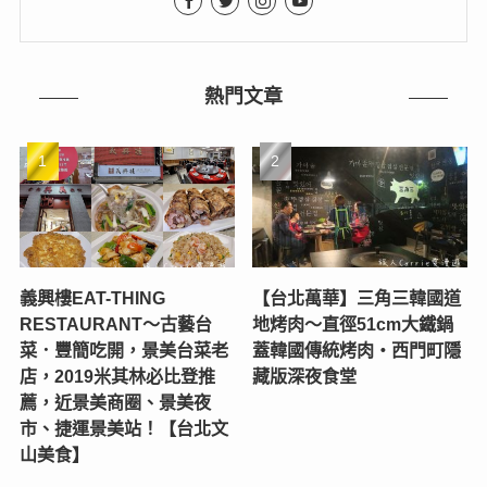
熱門文章
義興樓EAT-THING
【台北萬華】三角三韓國道
RESTAURANT〜古藝台
地烤肉～直徑51cm大鐵鍋
菜．豐簡吃開，景美台菜老
蓋韓國傳統烤肉‧西門町隱
店，2019米其林必比登推
藏版深夜食堂
薦，近景美商圈、景美夜
市、捷運景美站！【台北文
山美食】