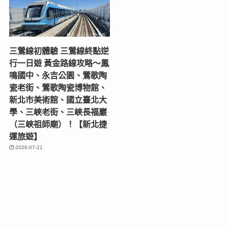
三鶯線初體驗 三鶯線終點逆
行一日遊 黃金路線攻略～鳳
鳴國中、永吉公園、鶯歌陶
瓷老街、鶯歌陶瓷博物館、
新北市美術館、國立臺北大
學、三峽老街、三峽長福巖
（三峽祖師廟）！【新北捷
運旅遊】
2026-07-21