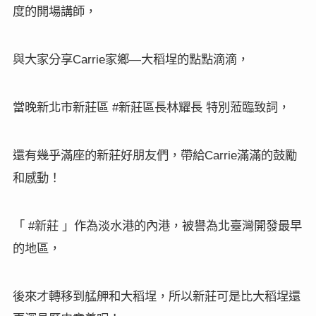
度的開場講師，
Carrie
—
與大家分享
家鄉
大稻埕的點點滴滴，
#
當晚新北市新莊區
新莊區長林耀長
特別蒞臨致詞，
Carrie
還有幾乎滿座的新莊好朋友們，帶給
滿滿的鼓勵
和感動
！
#
「
新莊
」作為淡水港的內港，被譽為北臺灣開發最早
的地區，
後來才轉移到艋舺和大稻埕，所以新莊可是比大稻埕還