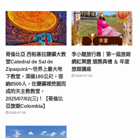
哥倫比亞 西帕基拉鹽礦大教
李小龍旅行趣｜第一屆旅遊
堂Catedral de Sal de
網紅票選 頒獎典禮 ＆ 年度
Zipaquirá～世界上最大地
旅遊講座
下教堂，深達180公尺，容
2026-07-24
納8500人，在鹽礦裡挖掘而
成的天主教教堂，
2025/07/02(三)！【哥倫比
亞旅遊Colombia】
2026-07-26