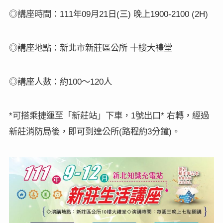
111
09
21
(
)
1900-2100 (2H)
◎講座時間：
年
月
日
三
晚上
◎講座地點：新北市新莊區公所
十樓大禮堂
100
120
◎講座人數：約
〜
人
*
1
*
可搭乘捷運至「新莊站」下車，
號出口
右轉，經過
(
3
)
新莊消防局後，即可到達公所
路程約
分鐘
。