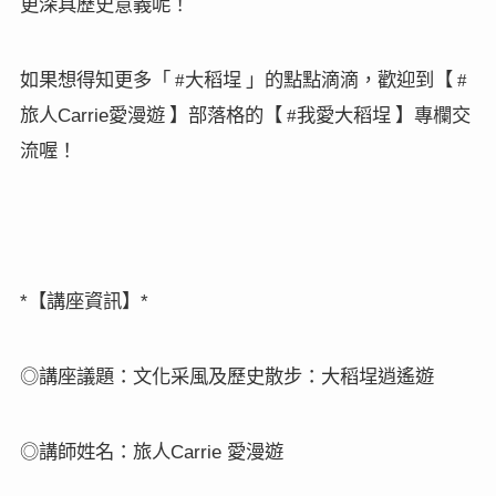
更深具歷史意義呢
！
如果想得知更多
「
#
大稻埕 」的點點滴滴，歡迎到【
#
Carrie
旅人
愛漫遊 】部落格的【
#
我愛大稻埕 】專欄交
流喔！
*
*
【講座資訊】
◎講座議題：文化采風及歷史散步：大稻埕逍遙遊
Carrie
◎講師姓名：旅人
愛漫遊