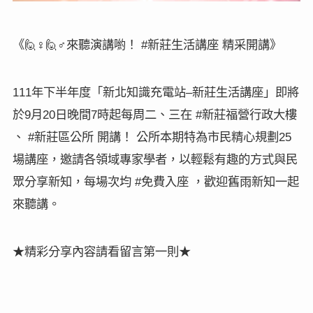
🙋
🙋
#
《
♀
♂
來聽演講喲！
新莊生活講座
精采開講》
111
–
年下半年度「新北知識充電站
新莊生活講座」即將
9
20
7
#
於
月
日晚間
時起每周二、三在
新莊福營行政大樓
#
25
、
新莊區公所
開講
！
公所本期特為市民精心規劃
場講座，邀請各領域專家學者，以輕鬆有趣的方式與民
#
眾分享新知，每場次均
免費入座
，歡迎舊雨新知一起
來聽講。
★精彩分享內容請看留言第一則★