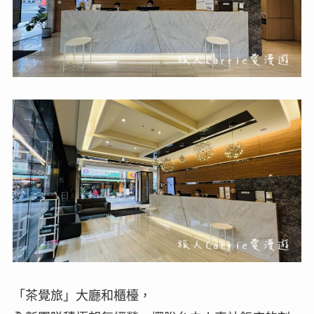
「茶覺旅」大廳和櫃檯，