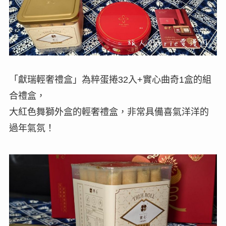
「獻瑞輕奢禮盒」為粹蛋捲32入+實心曲奇1盒的組
合禮盒，
大紅色舞獅外盒的輕奢禮盒，非常具備喜氣洋洋的
過年氣氛！