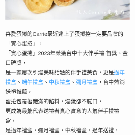
喜愛蛋捲的Carrie最近迷上了蛋捲控一定要品嚐的
「實心蛋捲」，
「實心蛋捲」2023年榮獲台中十大伴手禮-首獎、金
口碑獎，
是一家屢次引爆美味話題的伴手禮美食，更是
過年
禮盒
、
端午禮盒
、
中秋禮盒
、
彌月禮盒
，台中熱銷
送禮推薦，
蛋捲包覆著飽滿的餡料，爆漿卻不膩口，
更成為最能代表送禮者真心實意的人氣伴手禮禮
盒，
是過年禮盒，彌月禮盒，中秋禮盒，過年送禮，