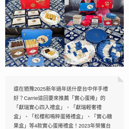
還在猶豫2025新年過年送什麼台中伴手禮
好？Carrie這回要來推薦「實心蛋捲」的
「獻瑞實心四入禮盒」、「獻瑞輕奢禮
盒」、「松櫻和鳴粹蛋捲禮盒」、「實心糖
果盒」等4款實心蛋捲禮盒！2023年榮獲台