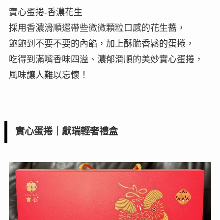
實心蛋捲-香濃花生
採用香濃滑順還帶些微微顆粒口感的花生醬，
飽飽到不要不要的內餡，加上酥脆香鬆的蛋捲，
吃得到滿嘴香味四溢、濃郁滑順的美妙實心蛋捲，
風味讓人難以忘懷！
實心蛋捲｜獻瑞輕奢禮盒