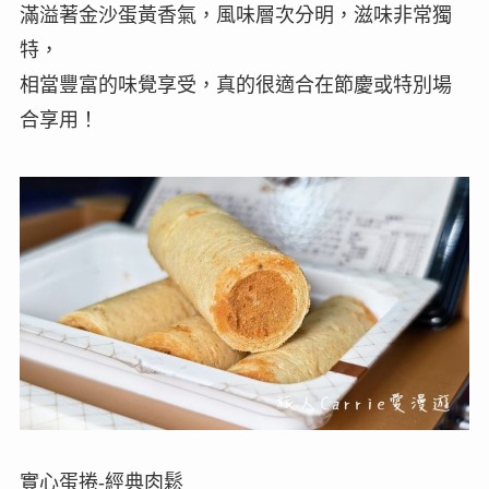
滿溢著金沙蛋黃香氣，風味層次分明，滋味非常獨
特，
相當豐富的味覺享受，真的很適合在節慶或特別場
合享用！
實心蛋捲-經典肉鬆