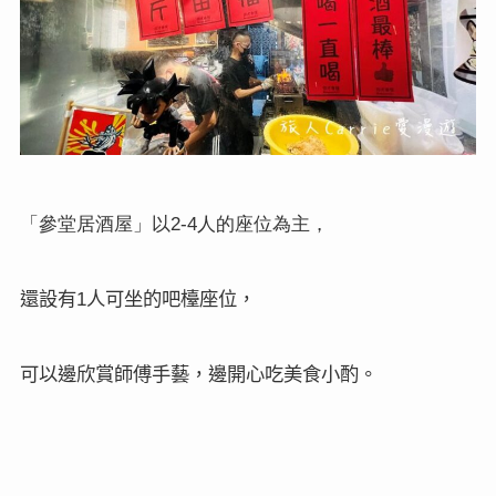
2-4
「參堂居酒屋」以
人的座位為主，
1
還設有
人可坐的吧檯座位，
可以邊欣賞師傅手藝，邊開心吃美食小酌。