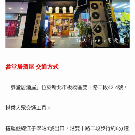
參堂居酒屋
交通方式
42-4
「參堂居酒屋」位於
新北市板橋區雙十路二段
號，
搭乘大眾交通工具，
4
6
捷運藍線江子翠站
號出口，沿雙十路二段步行約
分鐘