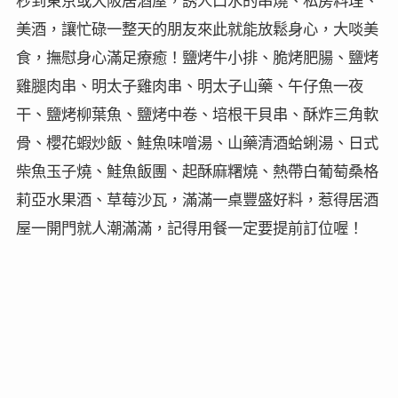
秒到東京或大阪居酒屋，誘人口水的串燒、私房料理、
美酒，讓忙碌一整天的朋友來此就能放鬆身心，大啖美
食，撫慰身心滿足療癒！鹽烤牛小排、脆烤肥腸、鹽烤
雞腿肉串、明太子雞肉串、明太子山藥、午仔魚一夜
干、鹽烤柳葉魚、鹽烤中卷、培根干貝串、酥炸三角軟
骨、櫻花蝦炒飯、鮭魚味噌湯、山藥清酒蛤蜊湯、日式
柴魚玉子燒、鮭魚飯團、起酥麻糬燒、熱帶白葡萄桑格
莉亞水果酒、草莓沙瓦，滿滿一桌豐盛好料，惹得居酒
屋一開門就人潮滿滿，記得用餐一定要提前訂位喔！