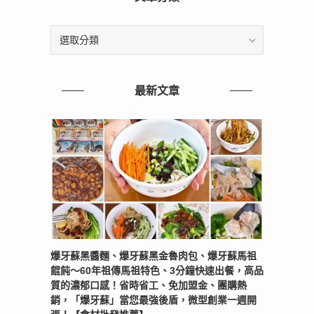
文
章
分
類
最新文章
爆牙蘇黑醬麵、爆牙蘇黑金魯肉包、爆牙蘇馬祖
餛飩～60年祖傳馬祖特色、3分鐘快速出餐，高品
質的濃郁口感！省時省工、免加盟金、團購熱
銷，「爆牙蘇」當您最強後盾，微型創業一週開