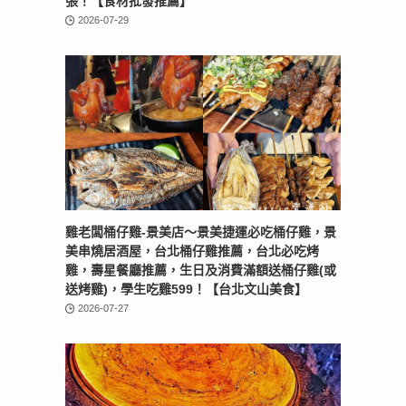
張！【食材批發推薦】
2026-07-29
雞老闆桶仔雞-景美店〜景美捷運必吃桶仔雞，景
美串燒居酒屋，台北桶仔雞推薦，台北必吃烤
雞，壽星餐廳推薦，生日及消費滿額送桶仔雞(或
送烤雞)，學生吃雞599！【台北文山美食】
2026-07-27