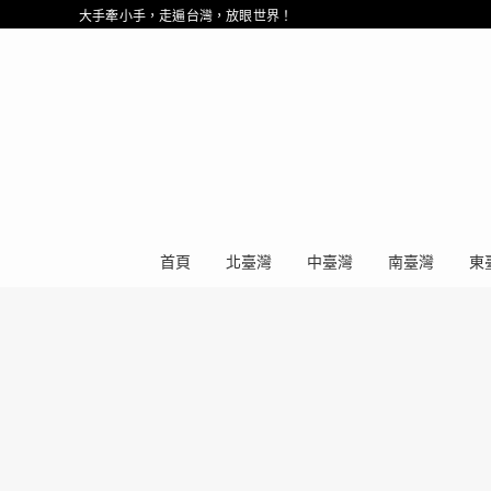
大手牽小手，走遍台灣，放眼世界！
首頁
北臺灣
中臺灣
南臺灣
東