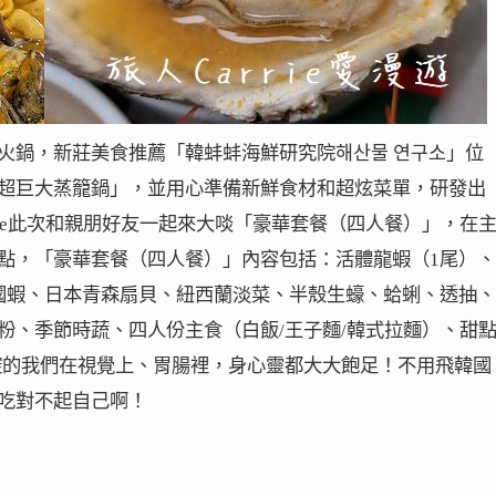
火鍋，新莊美食推薦「韓蚌蚌海鮮研究院해산물 연구소」位
超巨大蒸籠鍋」，並用心準備新鮮食材和超炫菜單，研發出
rie此次和親朋好友一起來大啖「豪華套餐（四人餐）」，在
點，「豪華套餐（四人餐）」內容包括：活體龍蝦（1尾）、
國蝦、日本青森扇貝、紐西蘭淡菜、半殼生蠔、蛤蜊、透抽、
粉、季節時蔬、四人份主食（白飯/王子麵/韓式拉麵）、甜
控的我們在視覺上、胃腸裡，身心靈都大大飽足！不用飛韓國
吃對不起自己啊！