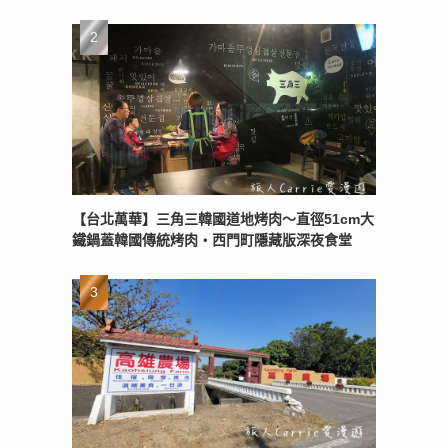
【台北萬華】三角三韓國道地烤肉～直徑51cm大
鐵鍋蓋韓國傳統烤肉‧西門町隱藏版深夜食堂