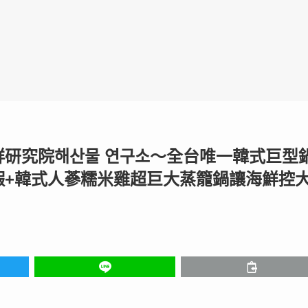
研究院해산물 연구소〜全台唯一韓式巨型
蝦+韓式人蔘糯米雞超巨大蒸籠鍋讓海鮮控