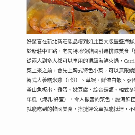
好驚喜在新北新莊能品嚐到如此巨大版豐盛海鮮
於新莊中正路，老闆特地從韓國引進排隊美食「
從兩人到多人都可以享用的頂級海鮮火鍋，Car
菜上來之前，會先上韓式特色小菜，可以無限續
韓式人蔘糯米雞（1份）、草蝦、鮮流白蝦、泰
釜山魚板串、雞蛋、嫩豆腐、綜合菇類、韓式冬
年糕（煉乳/蜂蜜），令人振奮的菜色，讓海鮮
就能吃到的韓國美食，搭捷運公車就能抵達，不