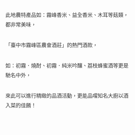
此地農特產品如：霧峰香米、益全香米、木耳等菇類，
都非常美味，
「臺中市霧峰區農會酒莊」
的熱門酒款，
如
：
初霧
．
燒酎、初霧．純米吟釀、荔枝蜂蜜酒等更是
馳名中外，
來此可以進行精緻的品酒活動，更能品嚐知名大廚以酒
入菜的佳餚
！