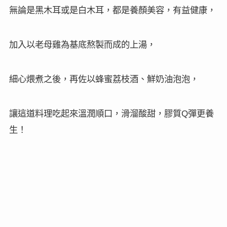
無論是黑木耳或是白木耳，都是養顏美容，有益健康，
加入以老母雞為基底熬製而成的上湯，
細心煨煮之後，再佐以蜂蜜荔枝酒、鮮奶油泡泡，
Q
讓這道料理吃起來溫潤順口，滑溜酸甜，膠質
彈更養
生
！