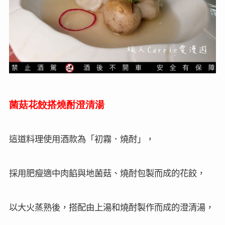
菌菇花餃搭燒酎澄清湯
這道料理使用酒款為
「初霧．燒酎」，
採用肥瘦適中肉餡與地菌菇、燒酎包製而成的花餃，
以大火蒸熟後，搭配由上湯和燒酎製作而成的澄清湯，