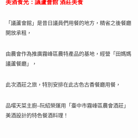
美酒食光
：
議蘆會館
酒莊美食
「議蘆會館」是昔日議員們用餐的地方，精省之後餐廳
開放承租，
由農會作為推廣霧峰區農特產品的基地，經營「田媽媽
議蘆餐廳」，
此次酒莊之旅，特別安排在此古色古香餐廳用餐，
–
品嚐天菜主廚
阮紹榮運用
「臺中市霧峰區農會酒莊」
美酒設計的特色餐酒料理
！