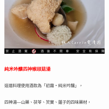
純米吟釀四神猴頭菇湯
這道料理使用酒款為「初霧・純米吟釀」，
—
四神湯
山藥、茯苓、芡實、蓮子的四味藥材，