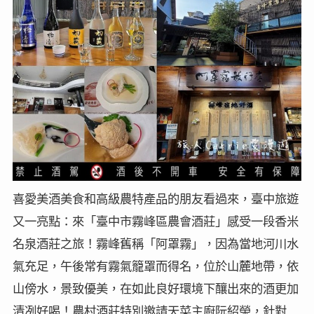
喜愛美酒美食和高級農特產品的朋友看過來，臺中旅遊
又一亮點：來「臺中市霧峰區農會酒莊」感受一段香米
名泉酒莊之旅！霧峰舊稱「阿罩霧」，因為當地河川水
氣充足，午後常有霧氣籠罩而得名，位於山麓地帶，依
山傍水，景致優美，在如此良好環境下釀出來的酒更加
清冽好喝！農村酒莊特別邀請天菜主廚阮紹榮，針對