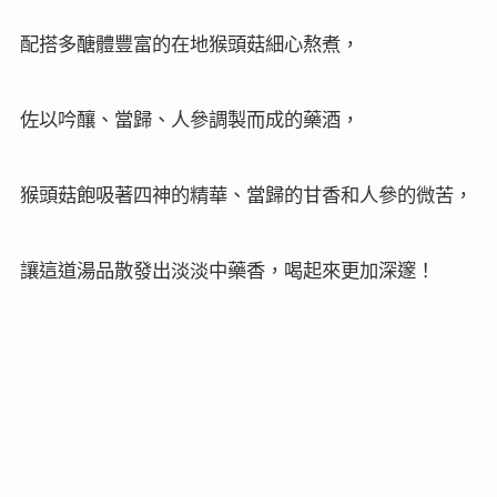
配搭多醣體豐富的在地猴頭菇細心熬煮，
佐以吟釀、當歸、人參調製而成的藥酒，
猴頭菇飽吸著四神的精華、當歸的甘香和人參的微苦，
讓這道湯品散發出淡淡中藥香，喝起來更加深邃
！