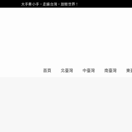
大手牽小手，走遍台灣，放眼世界！
首頁
北臺灣
中臺灣
南臺灣
東