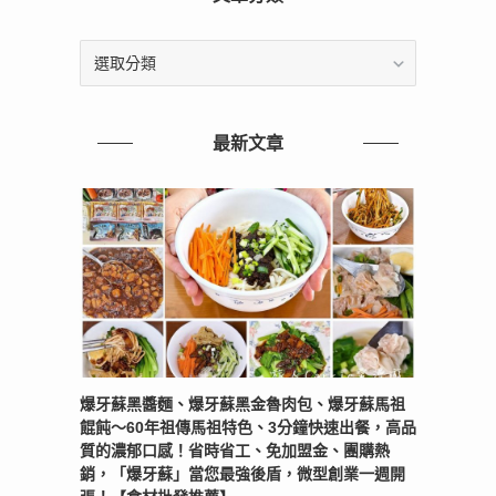
文
章
分
類
最新文章
爆牙蘇黑醬麵、爆牙蘇黑金魯肉包、爆牙蘇馬祖
餛飩～60年祖傳馬祖特色、3分鐘快速出餐，高品
質的濃郁口感！省時省工、免加盟金、團購熱
銷，「爆牙蘇」當您最強後盾，微型創業一週開