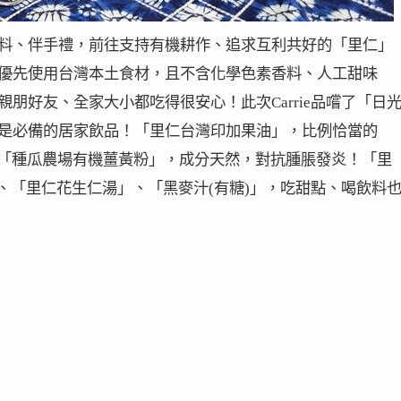
料、伴手禮，前往支持有機耕作、追求互利共好的「里仁」
優先使用台灣本土食材，且不含化學色素香料、人工甜味
朋好友、全家大小都吃得很安心！此次Carrie品嚐了「日
是必備的居家飲品！「里仁台灣印加果油」，比例恰當的
心情！「種瓜農場有機薑黃粉」，成分天然，對抗腫脹發炎！「里
、「里仁花生仁湯」、「黑麥汁(有糖)」，吃甜點、喝飲料