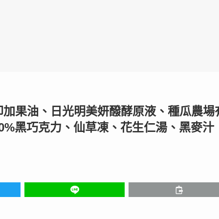
印加果油、日光明美妍醱酵原液、種瓜農場
0%黑巧克力、仙草凍、花生仁湯、黑麥汁