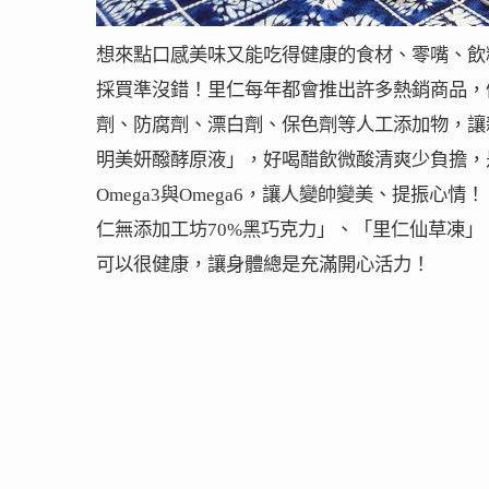
想來點口感美味又能吃得健康的食材、零嘴、飲
採買準沒錯！里仁每年都會推出許多熱銷商品，
劑、防腐劑、漂白劑、保色劑等人工添加物，讓親
明美妍醱酵原液」，好喝醋飲微酸清爽少負擔，
Omega3與Omega6，讓人變帥變美、提振
仁無添加工坊70%黑巧克力」、「里仁仙草凍」
可以很健康，讓身體總是充滿開心活力！