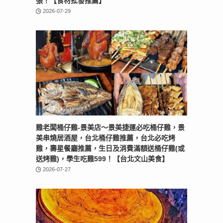
張！【食材批發推薦】
2026-07-29
雞老闆桶仔雞-景美店〜景美捷運必吃桶仔雞，景
美串燒居酒屋，台北桶仔雞推薦，台北必吃烤
雞，壽星餐廳推薦，生日及消費滿額送桶仔雞(或
送烤雞)，學生吃雞599！【台北文山美食】
2026-07-27