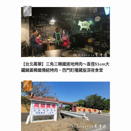
【台北萬華】三角三韓國道地烤肉～直徑51cm大
鐵鍋蓋韓國傳統烤肉‧西門町隱藏版深夜食堂