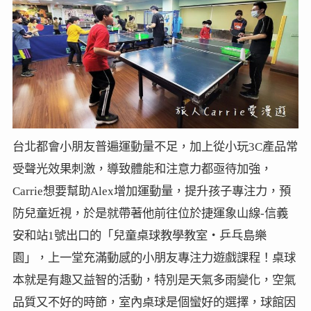
台北都會小朋友普遍運動量不足，加上從小玩3C產品常
受聲光效果刺激，導致體能和注意力都亟待加強，
Carrie想要幫助Alex增加運動量，提升孩子專注力，預
防兒童近視，於是就帶著他前往位於捷運象山線-信義
安和站1號出口的「兒童桌球教學教室‧乒乓島樂
園」，上一堂充滿動感的小朋友專注力遊戲課程！桌球
本就是有趣又益智的活動，特別是天氣多雨變化，空氣
品質又不好的時節，室內桌球是個蠻好的選擇，球館因