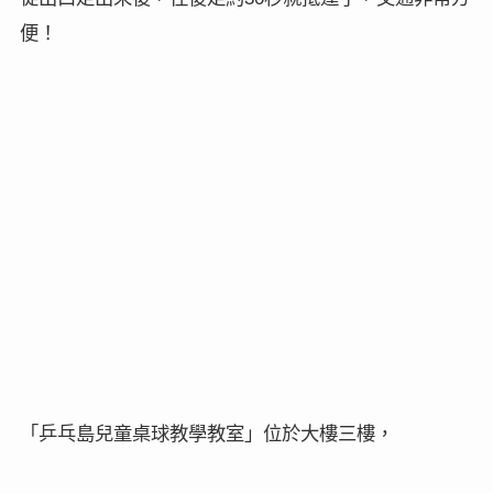
便！
「乒乓島兒童桌球教學教室」位於大樓三樓，