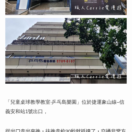
「兒童桌球教學教室‧乒乓島樂園」位於捷運象山線
信
–
義安和站
號出口，
1
從出口走出來後，往後走約
秒就抵達了，交通非常方
30