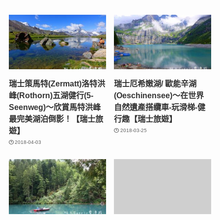
瑞士策馬特(Zermatt)洛特洪
瑞士厄希嫩湖/ 歐能辛湖
峰(Rothorn)五湖健行(5-
(Oeschinensee)～在世界
Seenweg)～欣賞馬特洪峰
自然遺產搭纜車-玩滑梯-健
最完美湖泊倒影！【瑞士旅
行趣【瑞士旅遊】
遊】
2018-03-25
2018-04-03