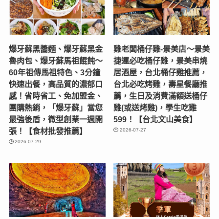
爆牙蘇黑醬麵、爆牙蘇黑金
雞老闆桶仔雞-景美店〜景美
魯肉包、爆牙蘇馬祖餛飩～
捷運必吃桶仔雞，景美串燒
60年祖傳馬祖特色、3分鐘
居酒屋，台北桶仔雞推薦，
快速出餐，高品質的濃郁口
台北必吃烤雞，壽星餐廳推
感！省時省工、免加盟金、
薦，生日及消費滿額送桶仔
團購熱銷，「爆牙蘇」當您
雞(或送烤雞)，學生吃雞
最強後盾，微型創業一週開
599！【台北文山美食】
張！【食材批發推薦】
2026-07-27
2026-07-29