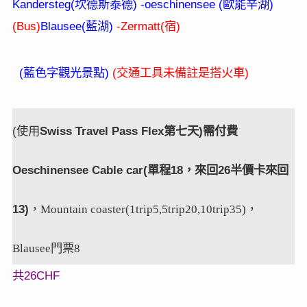
Kandersteg(
) -oeschinensee (
)
坎德斯泰德
歐能辛湖
(Bus)
Blausee(
)
-Zermatt(
)
藍湖
宿
(
)
(
)
藍色字觀光景點
交通工具未備註是搭火車
(
使用
Swiss Travel Pass Flex
第七天)需付費
Oeschinensee Cable car(單程18，來回26半價卡來回
13)
，
，
Mountain coaster(1trip5,5trip20,10trip35)
門票
Blausee
8
26C
HF
共