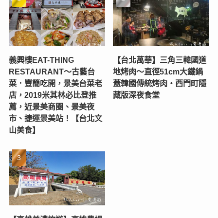
義興樓EAT-THING
【台北萬華】三角三韓國道
RESTAURANT〜古藝台
地烤肉～直徑51cm大鐵鍋
菜．豐簡吃開，景美台菜老
蓋韓國傳統烤肉‧西門町隱
店，2019米其林必比登推
藏版深夜食堂
薦，近景美商圈、景美夜
市、捷運景美站！【台北文
山美食】