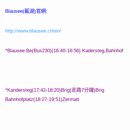
Blausee(
)
:
藍湖
官網
http://www.blausee.ch/en/
*Blausee Be(Bus230)(16:40-16:56) Kadersteg,Bahnhof
*Kandersteg(17:42-18:20)Brig(
7
)Brig
走路
分鐘
Bahnhofplatz(18:27-19:51)Zermatt