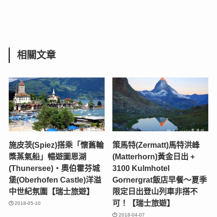
相關文章
施皮茨(Spiez)搭乘「懷舊輪
策馬特(Zermatt)馬特洪峰
槳蒸氣船」暢遊圖恩湖
(Matterhorn)黃金日出 +
(Thunersee)‧奧伯霍芬城
3100 Kulmhotel
堡(Oberhofen Castle)洋溢
Gornergrat飯店早餐～夏季
中世紀氛圍【瑞士旅遊】
限定日出登山列車非搭不
可！【瑞士旅遊】
2018-05-10
2018-04-07