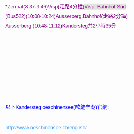
*Zermat(8:37-9:46)Visp(
4
)
Visp, Bahnhof Süd
走路
分鐘
(Bus522)(10:08-10:24)Ausserberg,Bahnhof(
2
)
走路
分鐘
Ausserberg (10:48-11:12)Kandersteg
2
35
共
小時
分
Kandersteg oeschinensee(
)
:
以下
歐能辛湖
官網
http://www.oeschinensee.ch/english/