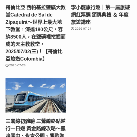
哥倫比亞 西帕基拉鹽礦大教
李小龍旅行趣｜第一屆旅遊
堂Catedral de Sal de
網紅票選 頒獎典禮 ＆ 年度
Zipaquirá～世界上最大地
旅遊講座
下教堂，深達180公尺，容
2026-07-24
納8500人，在鹽礦裡挖掘而
成的天主教教堂，
2025/07/02(三)！【哥倫比
亞旅遊Colombia】
2026-07-26
三鶯線初體驗 三鶯線終點逆
行一日遊 黃金路線攻略～鳳
鳴國中、永吉公園、鶯歌陶