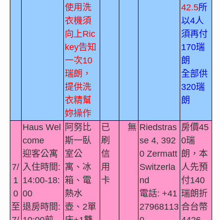
使用洗
42.5
所
衣機須
以
4
人
向上
Ric
須再付
key
告知
170
瑞
一次
10
朗
瑞朗，
全部供
提供洗
320
瑞
衣精幫
朗
妳操作
Haus Wel
阿努比
已
無
Riedstras
房價
45
come
斯一臥
刷
se 4, 392
0
瑞
迎客公寓
室公
信
0 Zermatt
朗，本
7/
入住時間
:
寓、冰
用
Switzerla
人先預
1
14:00-18:
箱、電
卡
nd
付
140
0
00
熱水
電話
:
+41
瑞朗折
至
退房時間
:
壺、
2
單
27968113
合台幣
7/
10:00
前
床
+1
雙
0
4426