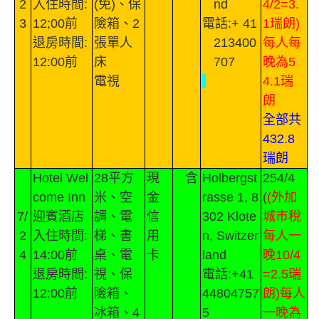
2
入住時間
:
(
免
)
、保
nd
4/2=3.
3
12;00
前
險箱、
2
電話
:+ 41
1
瑞朗
)
退房時間
:
張單人
213400
每人每
12:00
前
床
707
晚為
5
電視
4.1
瑞
朗
全部共
432.8
瑞朗
Hotel Wel
28
平方
現
含
Holbergst
254/4
come Inn
米、空
金
rasse 1, 8
(
(
外加
7/
迎賓酒店
調、電
信
302 Klote
城市稅
2
入住時間
:
梯、書
用
n, Switzer
每人一
4
14:00
前
桌、電
卡
land
晚
10/4
退房時間
:
視、保
電話
:+41
=2.5
瑞
12:00
前
險箱、
44804757
朗
)
每人
冰箱、
4
5
一晚為