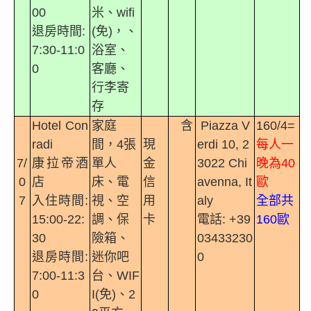
00
米
、
wifi
退房時間
:
(
免
)
，、
7:30-11:0
浴室、
0
客廳、
行李寄
存
Hotel Con
家庭
含
Piazza V
160/4=
radi
間，
4
張
現
erdi 10, 2
每人一
7/
康拉帝酒
單人
金
3022 Chi
晚為
40
0
店
床、電
信
avenna, It
歐
7
入住時間
:
視、空
用
aly
全部共
15:00-22:
調、保
卡
電話
: +39
160
歐
30
險箱、
03433230
退房時間
:
迷你吧
0
7:00-11:3
台、
WIF
0
I(
免
)
、
2