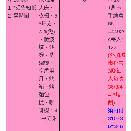
1
*
須告知抵
人床、
+
刷卡
2
達時間
衣櫥、
5
手續費
5
坪
方、
66
wifi(
免
)
=4492/
、微波
4
每人
1
爐、沙
123
發、洗
(
外加城
碗機、
市稅共
廚房用
3
晚每
具，烤
人每晚
箱、烤
36/3/4
麵包
= 3
瑞
機、咖
朗
)
啡機，
4
須再付
0
平方米
310+3
6=346