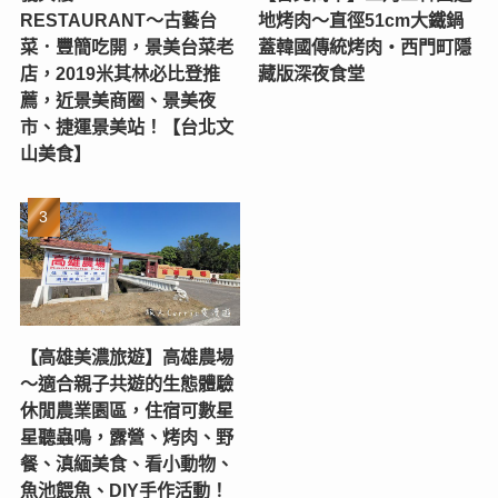
RESTAURANT〜古藝台
地烤肉～直徑51cm大鐵鍋
菜．豐簡吃開，景美台菜老
蓋韓國傳統烤肉‧西門町隱
店，2019米其林必比登推
藏版深夜食堂
薦，近景美商圈、景美夜
市、捷運景美站！【台北文
山美食】
【高雄美濃旅遊】高雄農場
〜適合親子共遊的生態體驗
休閒農業園區，住宿可數星
星聽蟲鳴，露營、烤肉、野
餐、滇緬美食、看小動物、
魚池餵魚、DIY手作活動！