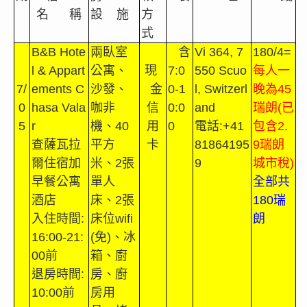
名
稱
設
施
方
式
B&B Hote
兩臥室
含
Vi 364, 7
180/4=
l & Appart
公寓、
現
7:0
550 Scuo
每人一
7/
ements C
沙發、
金
0-1
l, Switzerl
晚為
45
0
hasa Vala
咖非
信
0:0
and
瑞朗
(
已
5
r
機
、
40
用
0
電話
:+41
包含
2.
查薩瓦拉
平方
卡
81864195
9
瑞朗
爾住宿加
米
、
2
張
9
城市稅
)
早餐公寓
單人
全部共
酒店
床、
2
張
180
瑞
入住時間
:
床位
wifi
朗
16:00-21:
(
免
)
、冰
00
前
箱、廚
退房時間
:
房、廚
10:00
前
房用