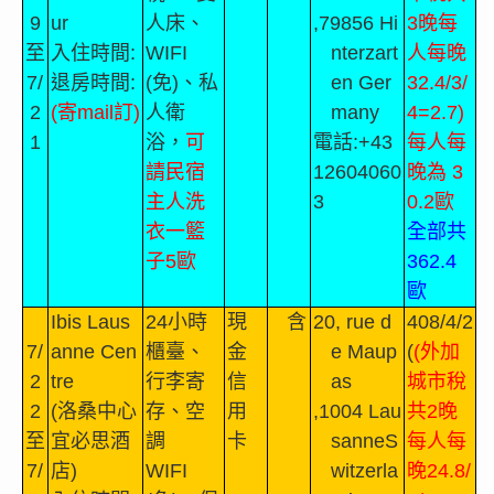
9
ur
人床、
,79856 Hi
3
晚每
至
入住時間
:
WIFI
nterzart
人每晚
7/
退房時間
:
(
免
)
、私
en Ger
32.4/3/
2
(
寄
mail
訂
)
人衛
many
4=2.7)
1
浴，
可
電話
:+43
每人每
請民宿
12604060
晚為
3
主人洗
3
0.2
歐
衣一籃
全部共
子
5
歐
362.4
歐
Ibis Laus
24
小時
現
含
20, rue d
408/4/2
7/
anne Cen
櫃臺、
金
e Maup
(
(
外加
2
tre
行李寄
信
as
城市稅
2
(
洛桑中心
存、空
用
,1004 Lau
共
2
晚
至
宜必思酒
調
卡
sanneS
每人每
7/
店
)
WIFI
witzerla
晚
24.8/