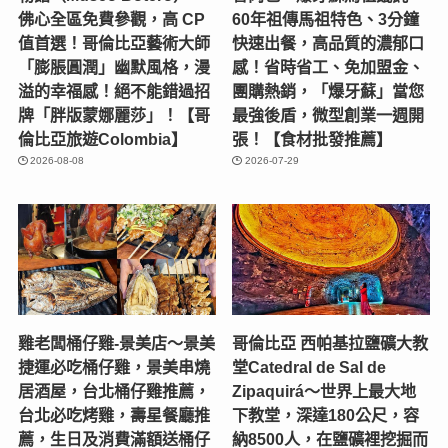
佛心全區免費參觀，高 CP
60年祖傳馬祖特色、3分鐘
值首選！哥倫比亞藝術大師
快速出餐，高品質的濃郁口
「膨脹圓潤」幽默風格，漫
感！省時省工、免加盟金、
溢的幸福感！絕不能錯過招
團購熱銷，「爆牙蘇」當您
牌「胖版蒙娜麗莎」！【哥
最強後盾，微型創業一週開
倫比亞旅遊Colombia】
張！【食材批發推薦】
2026-08-08
2026-07-29
雞老闆桶仔雞-景美店〜景美
哥倫比亞 西帕基拉鹽礦大教
捷運必吃桶仔雞，景美串燒
堂Catedral de Sal de
居酒屋，台北桶仔雞推薦，
Zipaquirá～世界上最大地
台北必吃烤雞，壽星餐廳推
下教堂，深達180公尺，容
薦，生日及消費滿額送桶仔
納8500人，在鹽礦裡挖掘而