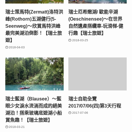
瑞士策馬特(Zermatt)洛特洪
瑞士厄希嫩湖/ 歐能辛湖
峰(Rothorn)五湖健行(5-
(Oeschinensee)～在世界
Seenweg)～欣賞馬特洪峰
自然遺產搭纜車-玩滑梯-健
最完美湖泊倒影！【瑞士旅
行趣【瑞士旅遊】
遊】
2018-03-25
2018-04-03
瑞士藍湖（Blausee）～藍
瑞士自助全覽
眼少女淚水流淌而成的絕美
2017/07/06(四)第3天行程
湖泊！搭乘玻璃底遊湖小船
2017-07-06
賞魚趣！【瑞士旅遊】
2018-03-21