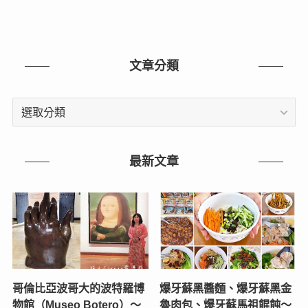
文章分類
文
章
分
類
最新文章
哥倫比亞波哥大的波特羅博
爆牙蘇黑醬麵、爆牙蘇黑金
物館（Museo Botero）～
魯肉包、爆牙蘇馬祖餛飩～