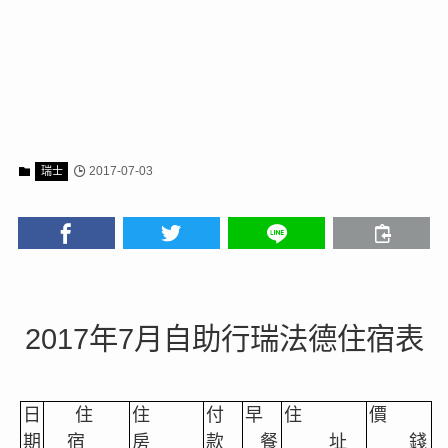
2017-07-03
瑞士
2017
7
年
月自助行瑞法德住宿表
日
住
住
付
早
住
價
期
宿
房
款
餐
址
錢