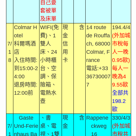
自己要
套被單
及床單
Colmar H
WIFI(
免
現
含
14 route
194.4/4
otel
費
)
、
1
金
de Rouffa
(
外加城
7/
科爾瑪酒
雙人
信
ch, 68000
市稅每
1
店
床、
24
用
Colmar, F
人一晚
8
入住時間
:
小時櫃
卡
rance
0.95
歐
)
到
15:00-2
台、空
電話
:+33
每人一
4:00
調、保
36730007
晚為
4
退房時間
:
險箱、
7
9.55
歐
12:00
前
電熱水
全部共
壺
198.2
歐
Gaste
、書
現
含
Rappene
330/4/3
7/
Und-Ferie
桌、電
金
ckweg
(
外加城
1
nhaus Ba
視、
1
雙
16
市稅共