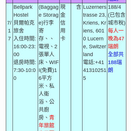
Bellpark
(Baggag
現
含
Luzerners
188/4
Hostel
e Storag
金
trasse 23,
(
已包含
7/
貝爾帕克
e)
行李
信
Kriens, Kr
城市稅
)
1
旅舍
寄
用
iens, 601
每人一
7
入住時間
:
存、、
卡
0 Lucern
晚為
47
16:00-23:
電視、
2
e, Switzer
瑞朗
00
張單人
land
全部共
退房時間
:
床、
WIF
電話
:+41
188
瑞
7:30-10:0
I(
免費
)1
41310251
朗
0
6
平方
5
米、
私
人衛
浴、公
共廚
房、
青
年旅館