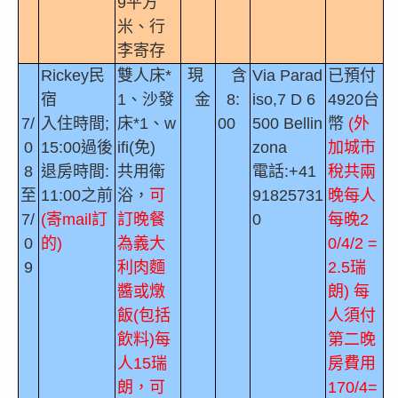
9
平方
米
、行
李寄存
Rickey
民
雙人床
*
現
含
Via Parad
已預付
宿
1
、沙發
金
8:
iso,7 D 6
4920
台
7/
入住時間
;
床
*1
、
w
00
500 Bellin
幣
(
外
0
15:00
過後
ifi(
免
)
zona
加城市
8
退房時間
:
共用衛
電話
:+41
稅共兩
至
11:00
之前
浴，
可
91825731
晚每人
7/
(
寄
mail
訂
訂晚餐
0
每晚
2
0
的
)
為義大
0/4/2
=
9
利肉麵
2.5
瑞
醬或燉
朗
)
每
飯
(
包括
人須付
飲料
)
每
第二晚
人
15
瑞
房費用
朗，可
170/4=