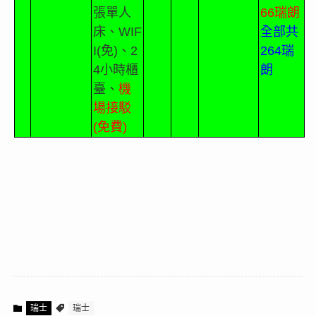
張單人
66
瑞朗
床、
WIF
全部共
I(
免
)
、
2
264
瑞
4
小時櫃
朗
臺、
機
場接駁
(
免費
)
瑞士
瑞士