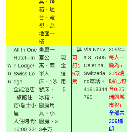
具、烤
箱、爐
台、電
視，為
地面一
樓
Via Nouv
209/4=
All In One
畫廊一
無
a 3, 7505
每人一
Hotel –In
室公
現
可
Celerina,
晚為
5
7/
n Lodge/
寓、兩
金
訂
1
Switzerla
2.25
瑞
0
Swiss Lo
單人
信
5
瑞
nd
電話
:+
朗
(
已包
6
dge
床、
1
沙
用
朗
41818344
含
0.25
全能酒店
發床、
卡
795
瑞朗城
–
旅館住
冰箱、
市稅
)
宿
/
瑞士小
廚房用
全部共
屋
具、小
209
瑞
入住時間
:
廚房、
3
朗
16;00-22:
3
平方