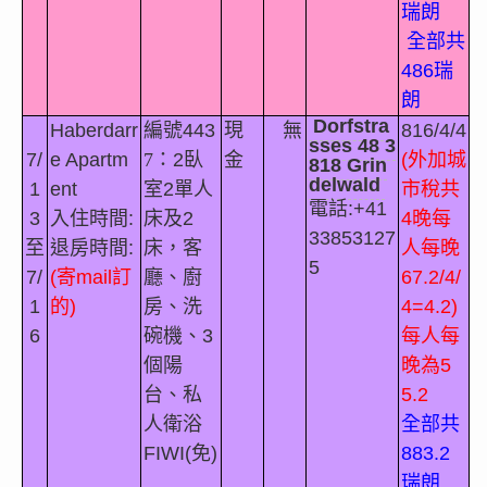
瑞朗
全部共
486
瑞
朗
Dorfstra
Haberdarr
編號
443
現
無
816/4/4
sses 48 3
7/
e Apartm
7
：
2
臥
金
(
外加城
818 Grin
delwald
1
ent
室
2
單人
市稅共
電話
:+41
3
入住時間
:
床及
2
4
晚每
33853127
至
退房時間
:
床，客
人每晚
5
7/
(
寄
mail
訂
廳、廚
67.2/4/
1
的
)
房、洗
4=4.2)
6
碗機、
3
每人每
個陽
晚為
5
台、私
5.2
人衛浴
全部共
FIWI(
免
)
883.2
瑞朗