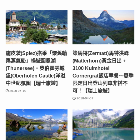
施皮茨(Spiez)搭乘「懷舊輪
策馬特(Zermatt)馬特洪峰
槳蒸氣船」暢遊圖恩湖
(Matterhorn)黃金日出 +
(Thunersee)‧奧伯霍芬城
3100 Kulmhotel
堡(Oberhofen Castle)洋溢
Gornergrat飯店早餐～夏季
中世紀氛圍【瑞士旅遊】
限定日出登山列車非搭不
可！【瑞士旅遊】
2018-05-10
2018-04-07