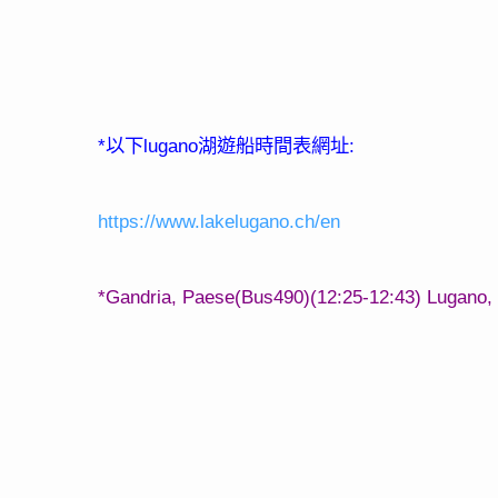
*
lugano
:
以下
湖遊船時間表網址
https://www.lakelugano.ch/en
*Gandria, Paese(Bus490)(12:25-12:43)
Lugano, 