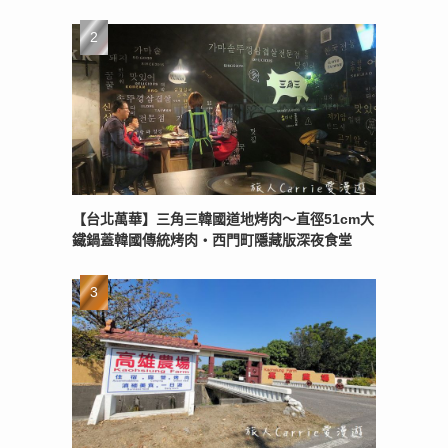
【台北萬華】三角三韓國道地烤肉～直徑51cm大
鐵鍋蓋韓國傳統烤肉‧西門町隱藏版深夜食堂