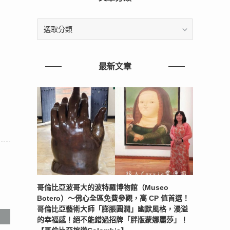
文
章
分
類
最新文章
哥倫比亞波哥大的波特羅博物館（Museo
Botero）～佛心全區免費參觀，高 CP 值首選！
哥倫比亞藝術大師「膨脹圓潤」幽默風格，漫溢
的幸福感！絕不能錯過招牌「胖版蒙娜麗莎」！