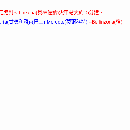
Bellinzona(
)
15
走路到
貝林佐納
火車站大約
分鐘，
ria(
)-(
) Morcote(
)
–Bellinzona(
)
甘德利雅
巴士
莫爾科特
宿