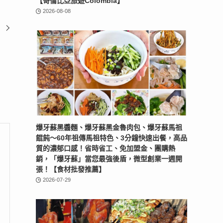
【哥倫比亞旅遊Colombia】
2026-08-08
爆牙蘇黑醬麵、爆牙蘇黑金魯肉包、爆牙蘇馬祖
餛飩～60年祖傳馬祖特色、3分鐘快速出餐，高品
質的濃郁口感！省時省工、免加盟金、團購熱
銷，「爆牙蘇」當您最強後盾，微型創業一週開
張！【食材批發推薦】
2026-07-29