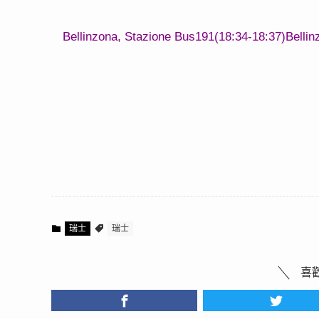
Bellinzona, Stazione Bus191(18:34-18:37)Bellin
瑞士
瑞士
喜