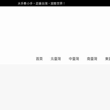
大手牽小手，走遍台灣，放眼世界！
首頁
北臺灣
中臺灣
南臺灣
東