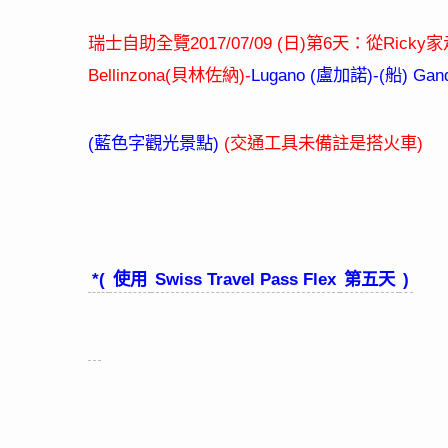
2017/07/09 (
)
6
Ricky
瑞士自助全覽
日
第
天：從
家
Bellinzona(
)-
Lugano (
)-(
) Gand
貝林佐納
盧加諾
船
(
)
(
)
藍色字觀光景點
交通工具未備註是搭火車
*(
Swiss Travel Pass Flex
)
使用
第五天