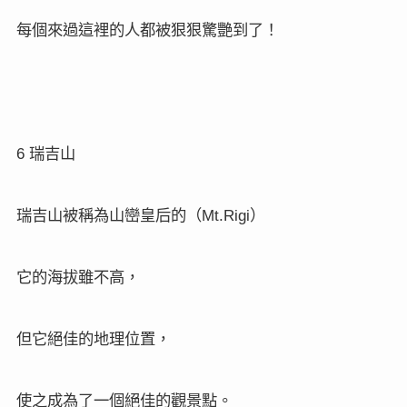
每個來過這裡的人都被狠狠驚艷到了！
6
瑞吉山
Mt.Rigi
瑞吉山被稱為山巒皇后的（
）
它的海拔雖不高，
但它絕佳的地理位置，
使之成為了一個絕佳的觀景點。