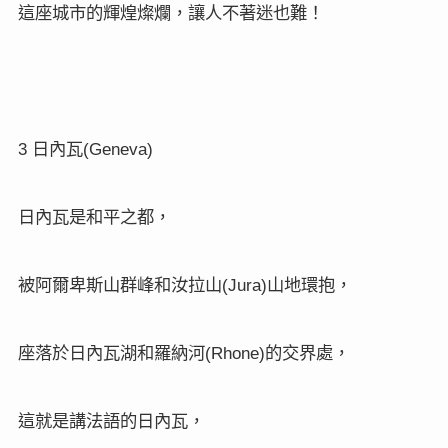
這座城市的輝煌燦爛，讓人不著迷也難！
3
(Geneva)
日內瓦
日內瓦是和平之都，
(Jura)
被阿爾卑斯山群峰和汝拉山
山地環抱，
(Rhone)
座落於日內瓦湖和羅納河
的交界處，
這就是講法語的日內瓦，