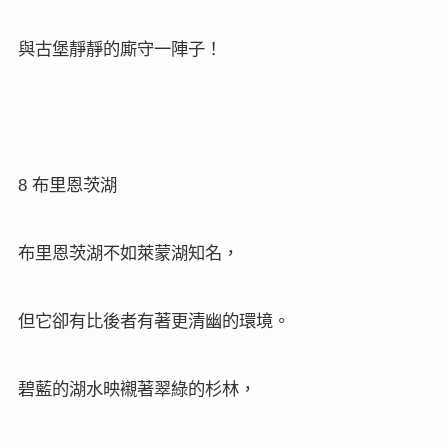
與古堡靜靜的廝守一陣子！
8
布里恩茨湖
布里恩茨湖不如萊蒙湖知名，
但它卻有比後者有著更清幽的環境。
碧藍的湖水映襯著翠綠的杉林，