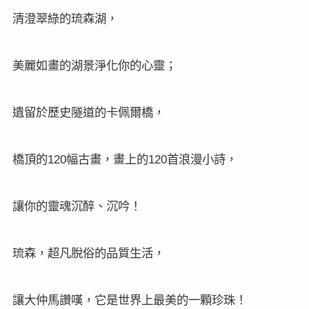
清澄翠綠的琉森湖，
美麗如畫的湖景淨化你的心靈；
遺留於歷史隧道的卡佩爾橋，
120
120
橋頂的
幅古畫，畫上的
首浪漫小詩，
讓你的靈魂沉醉、沉吟！
琉森，超凡脫俗的品質生活，
讓大仲馬讚嘆，它是世界上最美的一顆珍珠！