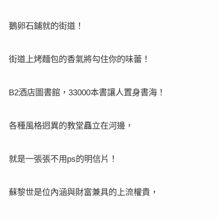
鵝卵石鋪就的街道！
街道上烤麵包的香氣將勾住你的味蕾！
B2
33000
酒店圖書館，
本書讓人置身書海！
各種風格迥異的教堂矗立在河邊，
ps
就是一張張不用
的明信片！
蘇黎世是位內涵與財富兼具的上流權貴，