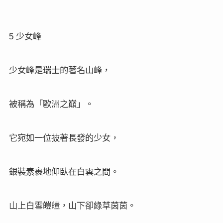
5
少女峰
少女峰是瑞士的著名山峰，
被稱為「歐洲之巔」。
它宛如一位披著長發的少女，
銀裝素裹地仰臥在白雲之間。
山上白雪皚皚，山下卻綠草茵茵。