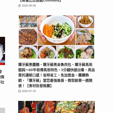
【哥倫比亞旅遊Colombia】
2026-08-08
爆牙蘇黑醬麵、爆牙蘇黑金魯肉包、爆牙蘇馬祖
餛飩～60年祖傳馬祖特色、3分鐘快速出餐，高品
發
質的濃郁口感！省時省工、免加盟金、團購熱
遊南
銷，「爆牙蘇」當您最強後盾，微型創業一週開
行社
張！【食材批發推薦】
2026-07-29