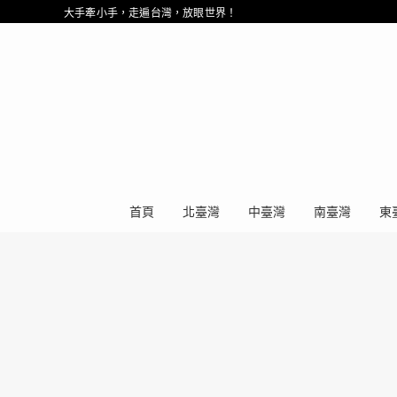
大手牽小手，走遍台灣，放眼世界！
首頁
北臺灣
中臺灣
南臺灣
東