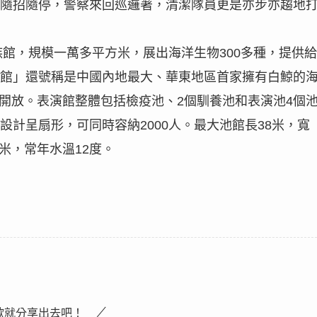
隨招隨停，警察來回巡邏著，清潔隊員更是亦步亦趨地
族館，規模一萬多平方米，展出海洋生物
300
多種，提供給
館」還號稱是中國內地最大、華東地區首家擁有白鯨的
開放。表演館整體包括檢疫池、
2
個馴養池和表演池
4
個
設計呈扇形，可同時容納
2000
人。最大池館長
38
米，寬
米，常年水溫
12
度。
歡就分享出去吧！