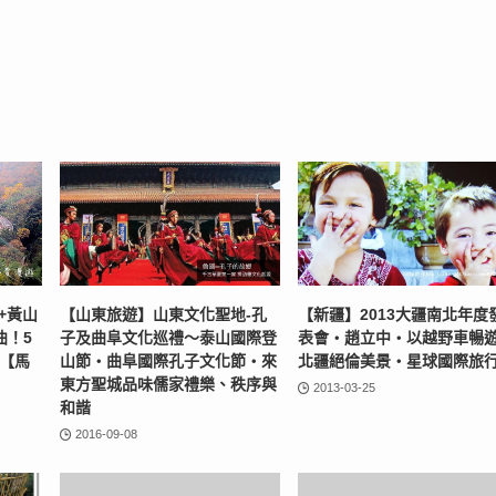
+黃山
【山東旅遊】山東文化聖地-孔
【新疆】2013大疆南北年度
曲！5
子及曲阜文化巡禮～泰山國際登
表會‧趙立中‧以越野車暢
！【馬
山節‧曲阜國際孔子文化節‧來
北疆絕倫美景‧星球國際旅
東方聖城品味儒家禮樂、秩序與
2013-03-25
和諧
2016-09-08