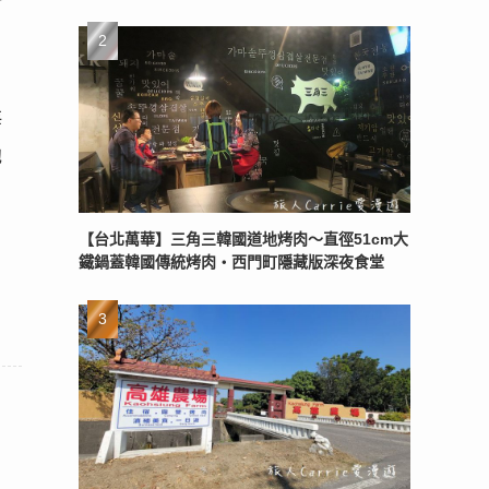
打
海
池
【台北萬華】三角三韓國道地烤肉～直徑51cm大
鐵鍋蓋韓國傳統烤肉‧西門町隱藏版深夜食堂