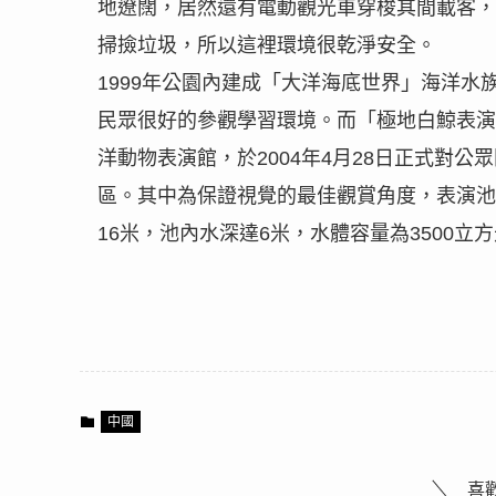
地遼闊，居然還有電動觀光車穿梭其間載客，
掃撿垃圾，所以這裡環境很乾淨安全。
1999
年公園內建成「大洋海底世界」海洋水
民眾很好的參觀學習環境。而「極地白鯨表演
洋動物表演館，於
2004
年
4
月
28
日正式對公眾
區。其中為保證視覺的最佳觀賞角度，表演池
16
米，池內水深達
6
米，水體容量為
3500
立方
中國
喜