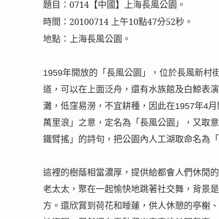
題目：
0714
【中國】上海長風公園。
時間：
20100714
上
午
10
點
47
分
52
秒。
地點：上海長風公園。
1959
年開放的「長風公園」，位於長風新村
道，可以在上面泛舟，還有水族館及白鯨表演
灘，低窪易澇，不宜耕種，因此在
1957
年
4
月
萬里浪」之意，定名為「長風公園」，又取意
鐵臂搖」的詩句，把公園內人工湖取命名為「
這裡的樹蔭相當濃厚，提供給都會人們休閒的
老太太，聚在一起愉快地跳著社交舞，背景是
方。還欣賞到荷花和睡蓮，供人休憩的亭榭、