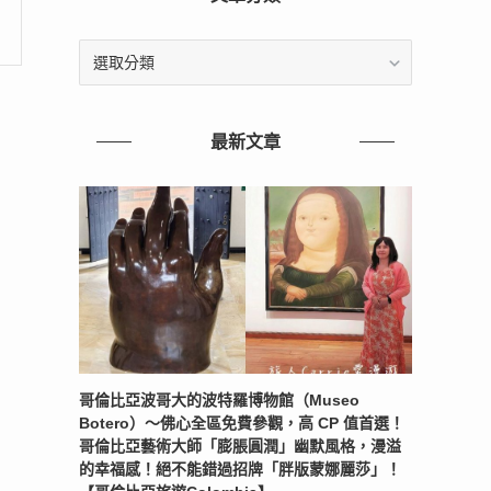
文
章
分
類
最新文章
哥倫比亞波哥大的波特羅博物館（Museo
Botero）～佛心全區免費參觀，高 CP 值首選！
哥倫比亞藝術大師「膨脹圓潤」幽默風格，漫溢
的幸福感！絕不能錯過招牌「胖版蒙娜麗莎」！