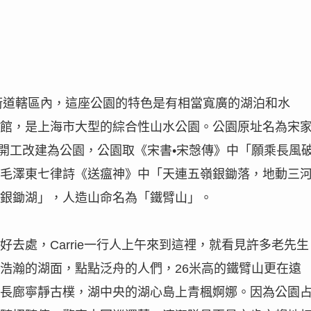
街道轄區內，這座公園的特色是有相當寬廣的湖泊和水
館，是上海市大型的綜合性山水公園。公園原址名為宋
開工改建為公園，公園取《宋書
•
宋愨傳》中「願乘長風
毛澤東七律詩《送瘟神》中「天連五嶺銀鋤落，地動三
銀鋤湖」，人造山命名為「鐵臂山」。
好去處，
Carrie
一行人上午來到這裡，就看見許多老先生
浩瀚的湖面，點點泛舟的人們，
26
米高的鐵臂山更在遠
長廊寧靜古樸，湖中央的湖心島上青楓婀娜。因為公園