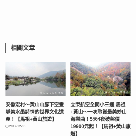
相關文章
安徽宏村～黃山山腳下空靈
立榮航空全閩小三通-馬祖
靜美水墨詩情的世界文化遺
+黃山～一次聆賞最美妙山
產！【馬祖+黃山旅遊】
海戀曲！5天4夜破盤價
19900元起！【馬祖+黃山旅
2017-12-30
遊】