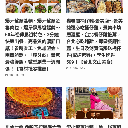
爆牙蘇黑醬麵、爆牙蘇黑金
雞老闆桶仔雞-景美店〜景美
魯肉包、爆牙蘇馬祖餛飩～
捷運必吃桶仔雞，景美串燒
60年祖傳馬祖特色、3分鐘
居酒屋，台北桶仔雞推薦，
快速出餐，高品質的濃郁口
台北必吃烤雞，壽星餐廳推
感！省時省工、免加盟金、
薦，生日及消費滿額送桶仔
團購熱銷，「爆牙蘇」當您
雞(或送烤雞)，學生吃雞
最強後盾，微型創業一週開
599！【台北文山美食】
張！【食材批發推薦】
2026-07-27
2026-07-29
哥倫比亞 西帕基拉鹽礦大教
李小龍旅行趣｜第一屆旅遊