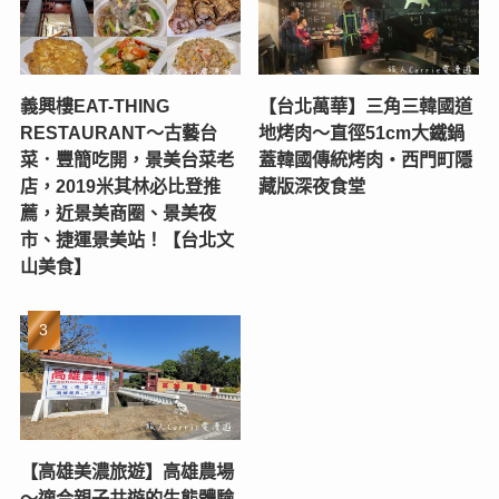
義興樓EAT-THING
【台北萬華】三角三韓國道
RESTAURANT〜古藝台
地烤肉～直徑51cm大鐵鍋
菜．豐簡吃開，景美台菜老
蓋韓國傳統烤肉‧西門町隱
店，2019米其林必比登推
藏版深夜食堂
薦，近景美商圈、景美夜
市、捷運景美站！【台北文
山美食】
【高雄美濃旅遊】高雄農場
〜適合親子共遊的生態體驗