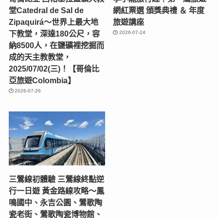
堂Catedral de Sal de
網紅票選 頒獎典禮 ＆ 年度
Zipaquirá～世界上最大地
旅遊講座
下教堂，深達180公尺，容
2026-07-24
納8500人，在鹽礦裡挖掘而
成的天主教教堂，
2025/07/02(三)！【哥倫比
亞旅遊Colombia】
2026-07-26
三鶯線初體驗 三鶯線終點逆
行一日遊 黃金路線攻略～鳳
鳴國中、永吉公園、鶯歌陶
瓷老街、鶯歌陶瓷博物館、