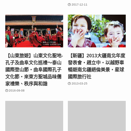
2017-12-11
【山東旅遊】山東文化聖地-
【新疆】2013大疆南北年度
孔子及曲阜文化巡禮～泰山
發表會‧趙立中‧以越野車
國際登山節‧曲阜國際孔子
暢遊南北疆絕倫美景‧星球
文化節‧來東方聖城品味儒
國際旅行社
家禮樂、秩序與和諧
2013-03-25
2016-09-08