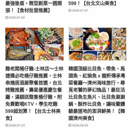
最強後盾，微型創業一週開
599！【台北文山美食】
張！【食材批發推薦】
2026-07-27
2026-07-29
雞老闆桶仔雞-士林店〜士林
韓國頂級比目魚、帶魚、馬
捷運必吃桶仔雞推薦，士林
頭魚、紅娘魚 x 龍軒傳承粵
串燒居酒屋聚餐首選，台北
菜餐廳～濟州海味旅行，尋
烤雞推薦，壽星優惠慶生餐
覓老饕的夢幻逸品！最狂活
廳，滿額送整隻桶仔雞，附
比目魚生魚片、比目魚涮涮
免費歡唱KTV，學生吃雞
鍋、酥炸比目魚，讓味蕾體
599超划算！【台北士林美
驗最道地的澎湃鮮美！【韓
食】
國濟州美食】
2026-07-13
2026-06-25