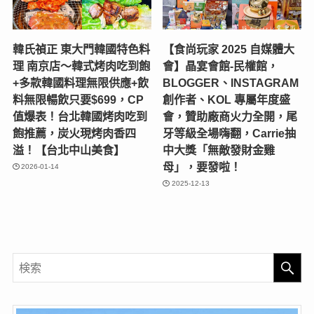
韓氏禎正 東大門韓國特色料
【食尚玩家 2025 自媒體大
理 南京店～韓式烤肉吃到飽
會】晶宴會館-民權館，
+多款韓國料理無限供應+飲
BLOGGER、INSTAGRAM
料無限暢飲只要$699，CP
創作者、KOL 專屬年度盛
值爆表！台北韓國烤肉吃到
會，贊助廠商火力全開，尾
飽推薦，炭火現烤肉香四
牙等級全場嗨翻，Carrie抽
溢！【台北中山美食】
中大獎「無敵發財金雞
母」，要發啦！
2026-01-14
2025-12-13