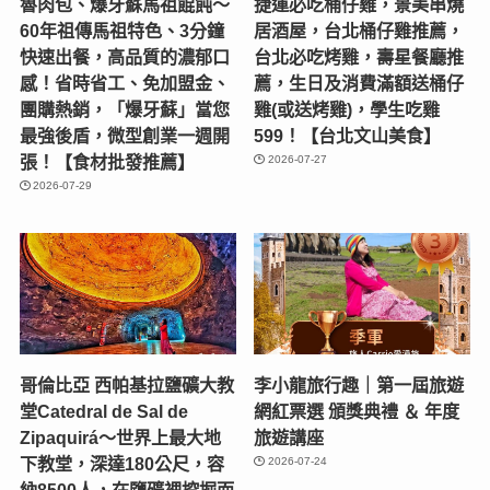
魯肉包、爆牙蘇馬祖餛飩～
捷運必吃桶仔雞，景美串燒
60年祖傳馬祖特色、3分鐘
居酒屋，台北桶仔雞推薦，
快速出餐，高品質的濃郁口
台北必吃烤雞，壽星餐廳推
感！省時省工、免加盟金、
薦，生日及消費滿額送桶仔
團購熱銷，「爆牙蘇」當您
雞(或送烤雞)，學生吃雞
最強後盾，微型創業一週開
599！【台北文山美食】
張！【食材批發推薦】
2026-07-27
2026-07-29
哥倫比亞 西帕基拉鹽礦大教
李小龍旅行趣｜第一屆旅遊
堂Catedral de Sal de
網紅票選 頒獎典禮 ＆ 年度
Zipaquirá～世界上最大地
旅遊講座
下教堂，深達180公尺，容
2026-07-24