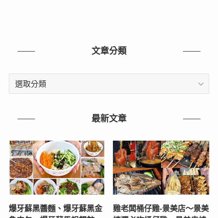
文章分類
文
章
分
類
最新文章
爆牙蘇黑醬麵、爆牙蘇黑金
雞老闆桶仔雞-景美店〜景美