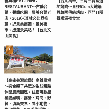
義興樓EAT-THING
【台北萬華】三角三韓國道
RESTAURANT〜古藝台
地烤肉～直徑51cm大鐵鍋
菜．豐簡吃開，景美台菜老
蓋韓國傳統烤肉‧西門町隱
店，2019米其林必比登推
藏版深夜食堂
薦，近景美商圈、景美夜
市、捷運景美站！【台北文
山美食】
【高雄美濃旅遊】高雄農場
〜適合親子共遊的生態體驗
休閒農業園區，住宿可數星
星聽蟲鳴，露營、烤肉、野
餐、滇緬美食、看小動物、