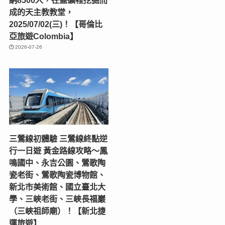
納8500人，在鹽礦裡挖掘而
成的天主教教堂，
2025/07/02(三)！【哥倫比
亞旅遊Colombia】
2026-07-26
三鶯線初體驗 三鶯線終點逆
行一日遊 黃金路線攻略～鳳
鳴國中、永吉公園、鶯歌陶
瓷老街、鶯歌陶瓷博物館、
新北市美術館、國立臺北大
學、三峽老街、三峽長福巖
（三峽祖師廟）！【新北捷
運旅遊】