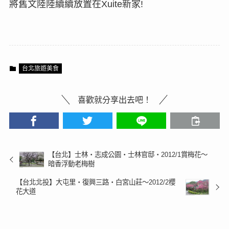
將舊文陸陸續續放置在Xuite新家!
台北旅遊美食
喜歡就分享出去吧！
【台北】士林‧志成公園‧士林官邸‧2012/1賞梅花～
暗香浮動老梅樹
【台北北投】大屯里‧復興三路‧白宮山莊～2012/2櫻
花大道