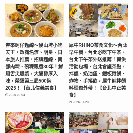
春來蚵仔麵線～後山埤小吃
犀牛RHINO茶食文化～台北
天王，政商名流、明星、日
早午餐、台北必吃下午茶、
本旅人推薦，招牌麵線、南
台北下午茶外送推薦！提供
部肉粽、碗粿飄香30年！鮮
活動包場，台北會議茶點，
蚵舌尖爆漿，大腸醇厚入
拌麵、奶油堡、鐵板捲餅、
味，榮獲第三屆500碗
炸物、手搖飲，犀牛辣拌麵
2025！【台北信義美食】
料理包外帶！【台北中正美
食】
2026-03-03
2026-01-23