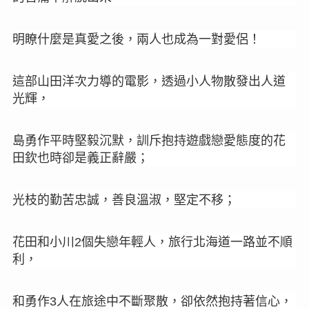
明瞭什麼是真愛之後，兩人也成為一對愛侶
！
這部
山田洋次力導的電影，透過小人物散發出人道
光輝，
島勇作平時堅毅沉默，訓斥抱持遊戲戀愛態度的花
田欽也時卻是義正辭嚴
；
光枝的勤苦忠誠，善良溫淑，堅定不移
；
花田和小川
個失戀年輕人，旅行北海道一路並不順
2
利，
和勇作
人在旅途中不斷聚散，
卻依然抱持著信心，
3