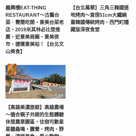
義興樓EAT-THING
【台北萬華】三角三韓國道
RESTAURANT〜古藝台
地烤肉～直徑51cm大鐵鍋
菜．豐簡吃開，景美台菜老
蓋韓國傳統烤肉‧西門町隱
店，2019米其林必比登推
藏版深夜食堂
薦，近景美商圈、景美夜
市、捷運景美站！【台北文
山美食】
【高雄美濃旅遊】高雄農場
〜適合親子共遊的生態體驗
休閒農業園區，住宿可數星
星聽蟲鳴，露營、烤肉、野