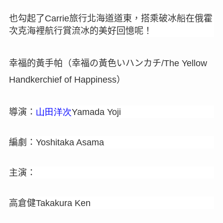
也勾起了
旅行北海道道東，搭乘破冰船在俄霍
Carrie
次克海裡航行賞流冰的美好回憶呢
！
幸福的黃手帕（幸福の黃色いハンカチ
/
The Yellow
）
Handkerchief of Happiness
導演：
山田洋次
Yamada Yoji
編劇：
Yoshitaka Asama
主演：
高倉健
Takakura Ken