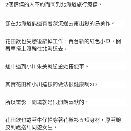
個情傷的人不約而同到北海道旅行療傷，
2
卻在北海道偶遇
有著深沉過去甫出獄的島勇作。
花田欽也失戀後辭掉工作，買台新的紅色小車，開
著車搭上渡輪往北海道去，
途中遇到小川朱美就慫恿她搭便車。
其實花田和小川這樣的做法很健康啊
XD
所以電影一開場就是很開朗幽默的，
花田欽也戴著牛仔帽穿著花襯衫五短身材，厚著臉
皮到處搭訕同遊女生，