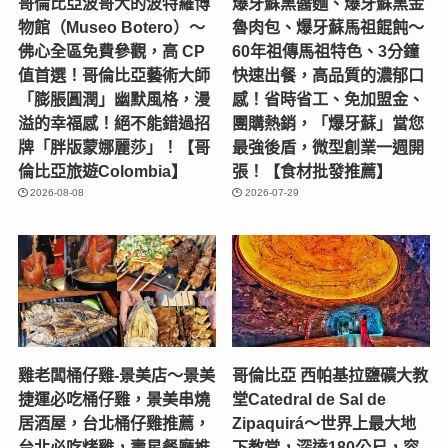
哥倫比亞波哥大的波特羅博
爆牙蘇黑醬麵、爆牙蘇黑金
物館（Museo Botero）～
魯肉包、爆牙蘇馬祖餛飩～
佛心全區免費參觀，高 CP
60年祖傳馬祖特色、3分鐘
值首選！哥倫比亞藝術大師
快速出餐，高品質的濃郁口
「膨脹圓潤」幽默風格，漫
感！省時省工、免加盟金、
溢的幸福感！絕不能錯過招
團購熱銷，「爆牙蘇」當您
牌「胖版蒙娜麗莎」！【哥
最強後盾，微型創業一週開
倫比亞旅遊Colombia】
張！【食材批發推薦】
2026-08-08
2026-07-29
雞老闆桶仔雞-景美店〜景美
哥倫比亞 西帕基拉鹽礦大教
捷運必吃桶仔雞，景美串燒
堂Catedral de Sal de
居酒屋，台北桶仔雞推薦，
Zipaquirá～世界上最大地
台北必吃烤雞，壽星餐廳推
下教堂，深達180公尺，容