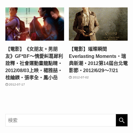
【電影】《女朋友。男朋
【電影】璀璨瞬間
友》GF*BF～情愛糾葛犀利
Everlasting Moments‧瑞
詮釋‧社會運動畫龍點睛‧
典新潮‧2012第14屆台北電
2012/08/03上映‧楊雅喆‧
影節‧2012/6/29～7/21
桂綸鎂‧張孝全‧鳳小岳
2012-07-02
2012-07-17