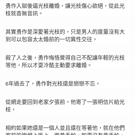
勇作入獄後
逼光枝離婚，讓光枝傷心欲絕，從此光
枝就杳無音訊。
其實勇作是深愛著光枝的，
只是男人的度量沒有大
到可以包容太太婚前的一切異性交往，
殺了人之後，勇作悔悟覺得自己不配讓年輕的光枝
等他，所以才耍冷酷主動要求離婚。
年過去了，
勇作對光枝還是戀戀不忘，
6
從網走要回到老家夕張前，他寄了一張明信片給光
枝，
相約如果她還是一個人並且還在等著他，就在他們