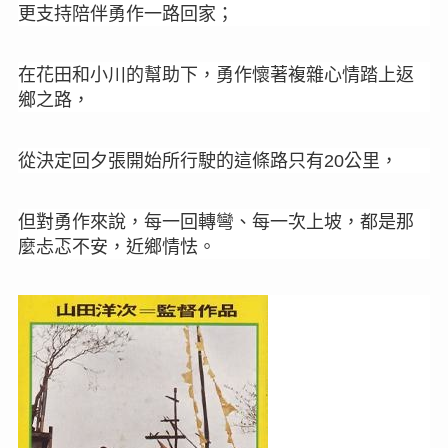
更支持陪伴勇作一路回家
；
在花田和小川的幫助下，勇作懷著複雜心情踏上返
鄉之路，
從決定回夕張開始所行駛的這條路只有
公里，
20
但對勇作來說，每一回轉彎、每一次上坡，都是那
麼忐忑不安，近鄉情怯。