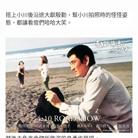
搭上小川後沿途大獻殷勤，幫小川拍照時的怪怪姿
態，都讓看倌們哈哈大笑。