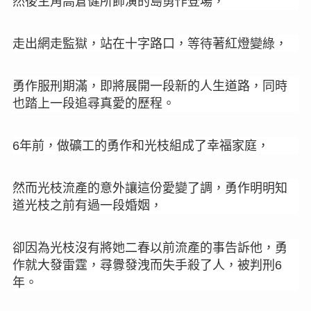
然後主角高倉健所飾演的島勇作登場，
走出網走監獄，站在十字路口，等待著紅燈變綠，
勇作服刑期滿，即將展開一段新的人生道路，同時
也踏上一段追尋真愛的歷程。
年前，
做礦工的勇作和光枝組成了幸福家庭，
6
然而光枝流產的意外讓這份愛變了調，
勇作明明知
道光枝之前有過一段婚姻，
卻因為光枝沒有將她二春以前流產的事告訴他，
勇
作就大發雷霆，尋釁發洩而失手殺了人，被判刑
6
年。