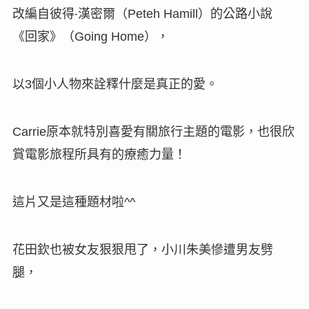
改編自彼得
‧
漢密爾（
）的公路小說
Peteh Hamill
《回家》（
），
Going Home
以
個小人物來詮釋什麼是真正的愛
。
3
原本就特別喜愛有關旅行主題的電影，也很欣
Carrie
賞電影旅程所具有的療癒力量
！
這片又是這種題材啦
^^
花田欽也被女友狠狠甩了，小川朱美慘遭男友劈
腿，