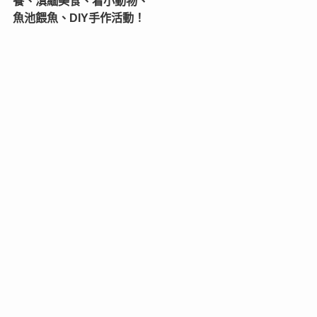
餐、滇緬美食、看小動物、
魚池餵魚、DIY手作活動！