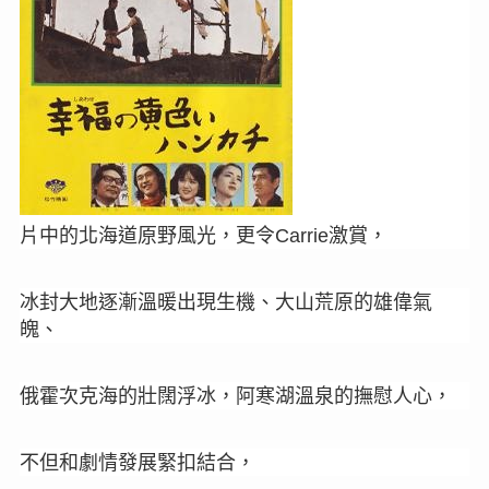
片中的北海道原野風光，更令
激賞，
Carrie
冰封大地逐漸溫暖出現生機、大山荒原的雄偉氣
魄、
俄霍次克海的壯闊浮冰，阿寒湖溫泉的撫慰人心，
不但和劇情發展緊扣結合，