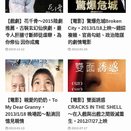
【戲劇】花千骨～2015陸劇
【電影】驚爆危城Broken
推薦‧古裝玄幻仙俠劇‧最
City‧2013/1/18上映～錯綜
令人肝腸寸斷師徒虐戀‧為
複雜、官商勾結、政治陰謀
你修仙 因你成魔
的劇情電影
2015-11-12
2013-01-23
【電影】親愛的奶奶‧To
【電影】雙面誘惑
My Dear Granny‧
CRACKS IN THE SHELL
2013/1/18 晚場起～點滴回
～在入戲與出戲之間毀滅重
憶見親情
生‧2012/7/27上映
2013-01-13
2012-07-17