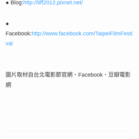
● Blog:
http://tiff2012.pixnet.net/
●
Facebook:
http://www.facebook.com/TaipeiFilmFesti
val
圖片取材自台北電影節官網、
、豆瓣電影
Facebook
網