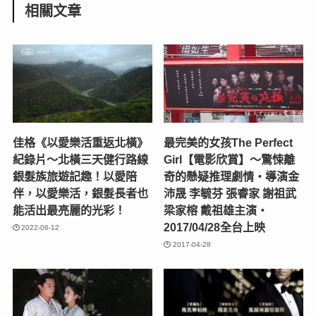
相關文章
佳格《以愛樂活重返北橫》
最完美的女孩The Perfect
紀錄片〜北橫三天健行路線
Girl【電影欣賞】～驚悚離
銀髮族旅遊記趣！以愛陪
奇的懸疑推理劇情‧導演金
伴，以愛樂活，銀髮長者也
沛晟 李毓芬 張睿家 謝祖武
能活出最亮麗的光彩！
梁家榕 戴祖雄主演‧
2017/04/28全台上映
2022-06-12
2017-04-28