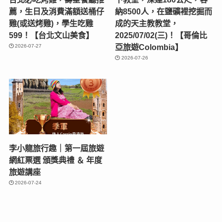
薦，生日及消費滿額送桶仔
納8500人，在鹽礦裡挖掘而
雞(或送烤雞)，學生吃雞
成的天主教教堂，
599！【台北文山美食】
2025/07/02(三)！【哥倫比
亞旅遊Colombia】
2026-07-27
2026-07-26
李小龍旅行趣｜第一屆旅遊
網紅票選 頒獎典禮 ＆ 年度
旅遊講座
2026-07-24