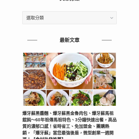
文
章
分
類
最新文章
爆牙蘇黑醬麵、爆牙蘇黑金魯肉包、爆牙蘇馬祖
餛飩～60年祖傳馬祖特色、3分鐘快速出餐，高品
質的濃郁口感！省時省工、免加盟金、團購熱
銷，「爆牙蘇」當您最強後盾，微型創業一週開