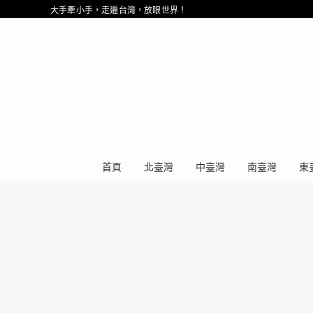
大手牽小手，走遍台灣，放眼世界！
首頁
北臺灣
中臺灣
南臺灣
東