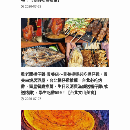
張！【食材批發推薦】
2026-07-29
雞老闆桶仔雞-景美店〜景美捷運必吃桶仔雞，景
美串燒居酒屋，台北桶仔雞推薦，台北必吃烤
雞，壽星餐廳推薦，生日及消費滿額送桶仔雞(或
送烤雞)，學生吃雞599！【台北文山美食】
2026-07-27