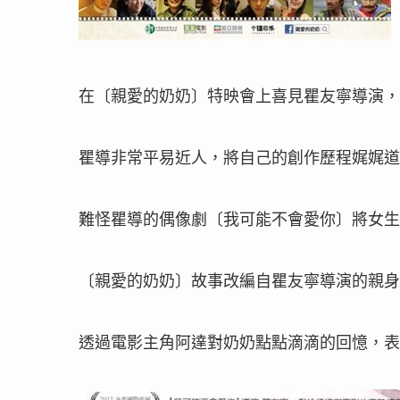
在
〔
親愛的奶奶
〕特映會上喜見
瞿友寧導演，
瞿導非常平易近人，將自己的創作歷程娓娓道
難怪瞿導的
偶像劇
〔
我可能不會愛你
〕將女生
〔
親愛的奶奶
〕
故事改編自瞿友寧導演的親身
透過電影主角阿達對奶奶點點滴滴的回憶，表