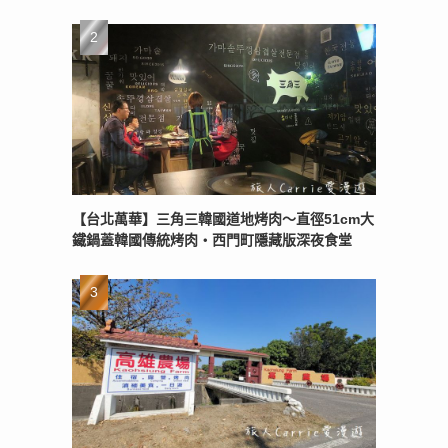
【台北萬華】三角三韓國道地烤肉～直徑51cm大
鐵鍋蓋韓國傳統烤肉‧西門町隱藏版深夜食堂