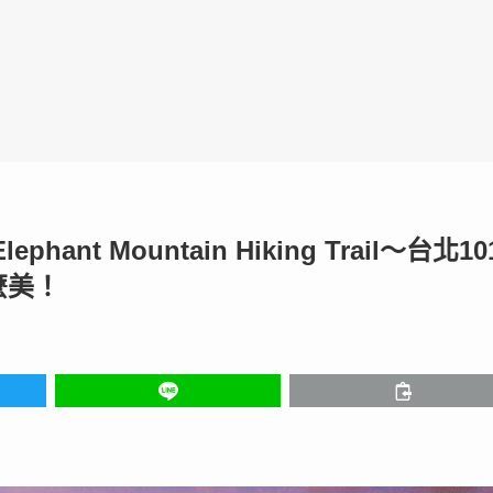
nt Mountain Hiking Trail～台北10
麼美！