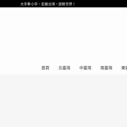
大手牽小手，走遍台灣，放眼世界！
首頁
北臺灣
中臺灣
南臺灣
東