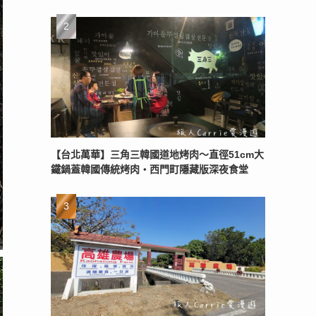
【台北萬華】三角三韓國道地烤肉～直徑51cm大
鐵鍋蓋韓國傳統烤肉‧西門町隱藏版深夜食堂