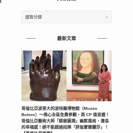
文
章
分
類
最新文章
哥倫比亞波哥大的波特羅博物館（Museo
Botero）～佛心全區免費參觀，高 CP 值首選！
哥倫比亞藝術大師「膨脹圓潤」幽默風格，漫溢
的幸福感！絕不能錯過招牌「胖版蒙娜麗莎」！