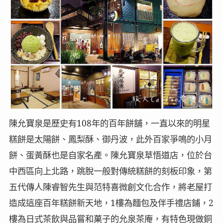
陳允寶泉是歷史有108年的百年餅舖，一直以來的明星
糕餅是太陽餅、鳳梨酥、御丹波，此外百家爭鳴的小月
餅、蛋黃酥也是自家名產。陳允寶泉草悟道店，位於台
中西區向上北路，跳脫一般對傳統糕餅的刻板印象，第
五代傳人陳睿智先生與范特喜微創文化合作，將老屋打
造成這座百年糕餅新天地，1樓為麵包及伴手禮店鋪，2
樓為日式茶飲與品嘗和菓子的允泉茶庵，有特色現做銅