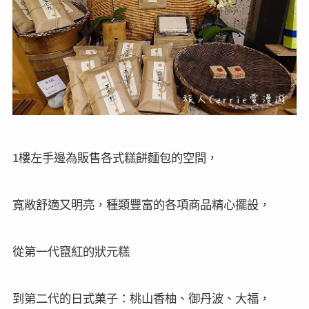
樓左手邊為販售各式糕餅麵包的空間，
1
寬敞舒適又明亮，種類豐富的各項商品精心擺設，
從第一代竄紅的狀元糕
到第二代的日式菓子：桃山香柚、御丹波、大福，