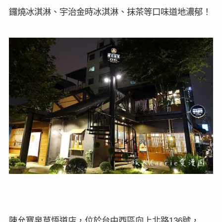
鑼燒冰淇淋、宇治金時冰淇淋、抹茶等口味道地濃郁！
陳允寶泉草悟道店，位於台中西區向上北路
號，
136