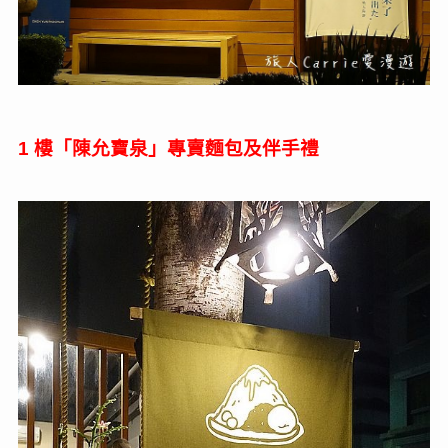
樓「陳允寶泉」專賣麵包及伴手禮
1