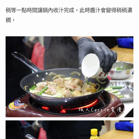
稍等一點時間讓鍋內收汁完成，此時醬汁會變得稍稍濃
稠，