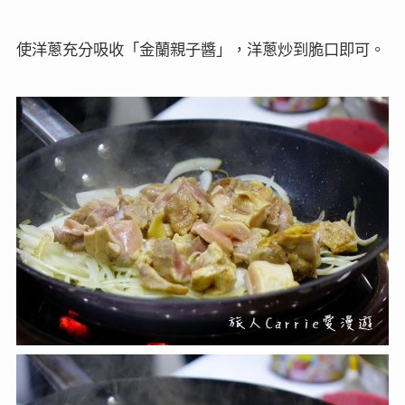
使洋蔥充分吸收「金蘭親子醬」，洋蔥炒到脆口即可。