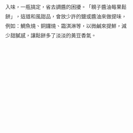
入味，一瓶搞定，省去調醬的困擾。「親子醬油莓果鬆
餅」，這道和風甜品，會放少許的鹽或醬油來做提味，
例如：鯛魚燒、銅鑼燒、霜淇淋等，以微鹹來提鮮，減
少甜膩感，讓鬆餅多了淡淡的黃豆香氣。