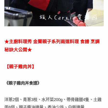
★
主廚料理秀
金蘭親子系列兩道料理
食譜
烹調
秘訣大公開
★
【親子雞肉丼】
《親子雞肉丼食譜》
洋蔥
個、青蔥
枝、水芹菜
、帶骨雞腿
隻、土雞
2
3
200g
4
蛋
個、親子醬油適量、香油少許、白飯適量
6