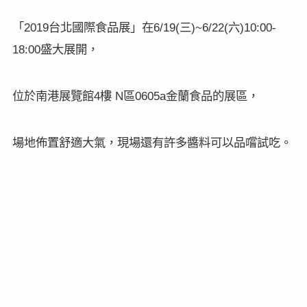
「
台北國際食品展」在
三
六
2019
6/19(
)~6/22(
)10:00-
盛大展開，
18:00
位於南港展覽館
樓
區
金蘭食品的展區，
4
N
0605a
場地佈置舒適大氣，現場還有許多醬料可以品嚐試吃。