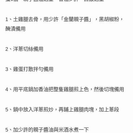
、土雞腿去骨，用少許「金蘭親子醬」，黑胡椒粉，
1
醃漬備用
、洋蔥切絲備用
2
、雞蛋打散拌勻備用
3
、用平底鍋加香油把整隻雞腿煎上色，然後切塊備用
4
、鍋中放入洋蔥煎炒，再鋪上雞腿肉塊，加上蔥段
5
、加少許的親子醬油與米酒水煮一下
5