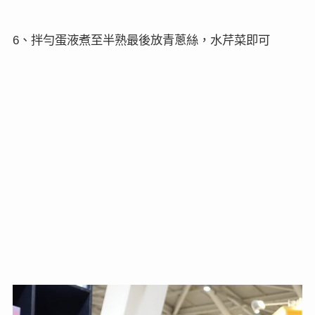
、拌勻蛋液煮至半熟最後放青蔥絲，水芹菜即可
6