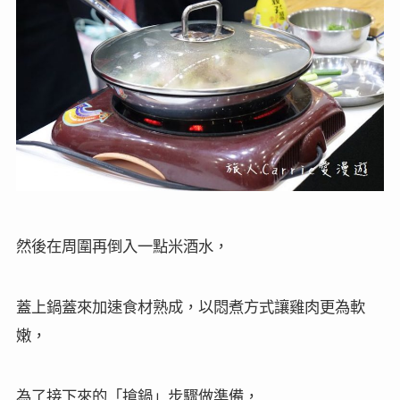
然後在周圍再倒入一點米酒水，
蓋上鍋蓋來加速食材熟成，以悶煮方式讓雞肉更為軟
嫩，
為了接下來的「搶鍋」步驟做準備，