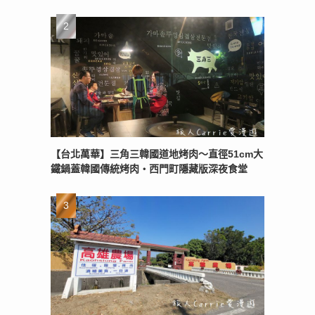
【台北萬華】三角三韓國道地烤肉～直徑51cm大
鐵鍋蓋韓國傳統烤肉‧西門町隱藏版深夜食堂