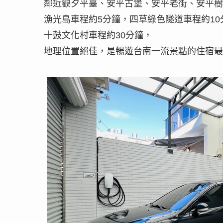
鄰近觀夕平臺、安平古堡、安平老街、安平樹
漁光島車程約5分鐘，四草綠色隧道車程約10
十鼓文化村車程約30分鐘，
地理位置絕佳，是暢遊台南一流景點的住宿最