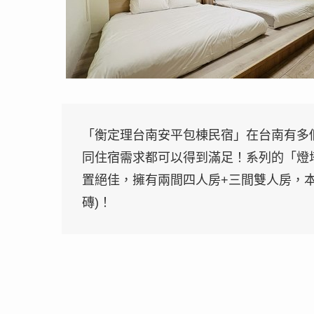
「衡定理台南安平包棟民宿」在台南有多
同住宿需求都可以得到滿足！系列的「燈塔
置絕佳，擁有兩間四人房+三間雙人房，本
磚)！