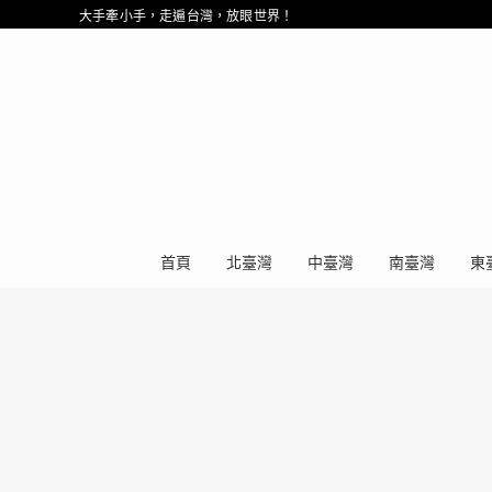
大手牽小手，走遍台灣，放眼世界！
首頁
北臺灣
中臺灣
南臺灣
東