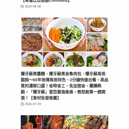
【哥倫比亞旅遊Colombia】
2026-08-08
爆牙蘇黑醬麵、爆牙蘇黑金魯肉包、爆牙蘇馬祖
餛飩～60年祖傳馬祖特色、3分鐘快速出餐，高品
質的濃郁口感！省時省工、免加盟金、團購熱
銷，「爆牙蘇」當您最強後盾，微型創業一週開
張！【食材批發推薦】
2026-07-29