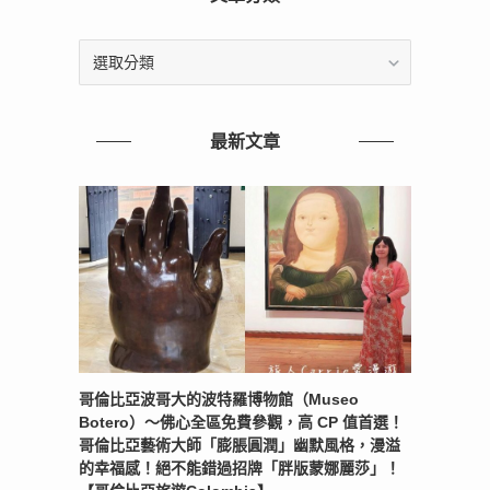
文
章
分
類
最新文章
哥倫比亞波哥大的波特羅博物館（Museo
Botero）～佛心全區免費參觀，高 CP 值首選！
哥倫比亞藝術大師「膨脹圓潤」幽默風格，漫溢
的幸福感！絕不能錯過招牌「胖版蒙娜麗莎」！