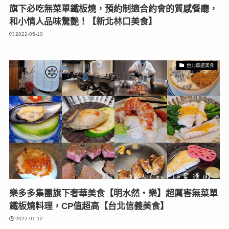
旗下必吃無菜單鐵板燒，預約制適合約會的質感餐廳，
和小情人品味驚艷！【新北林口美食】
2022-05-10
台北旅遊美食
樂多多集團旗下奢華美食【明水然・樂】超厲害無菜單
鐵板燒料理，CP值超高【台北信義美食】
2022-01-12