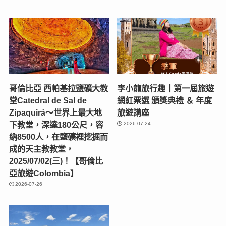
哥倫比亞 西帕基拉鹽礦大教
李小龍旅行趣｜第一屆旅遊
堂Catedral de Sal de
網紅票選 頒獎典禮 ＆ 年度
Zipaquirá～世界上最大地
旅遊講座
下教堂，深達180公尺，容
2026-07-24
納8500人，在鹽礦裡挖掘而
成的天主教教堂，
2025/07/02(三)！【哥倫比
亞旅遊Colombia】
2026-07-26