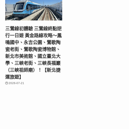
三鶯線初體驗 三鶯線終點逆
行一日遊 黃金路線攻略～鳳
鳴國中、永吉公園、鶯歌陶
瓷老街、鶯歌陶瓷博物館、
新北市美術館、國立臺北大
學、三峽老街、三峽長福巖
（三峽祖師廟）！【新北捷
運旅遊】
2026-07-21