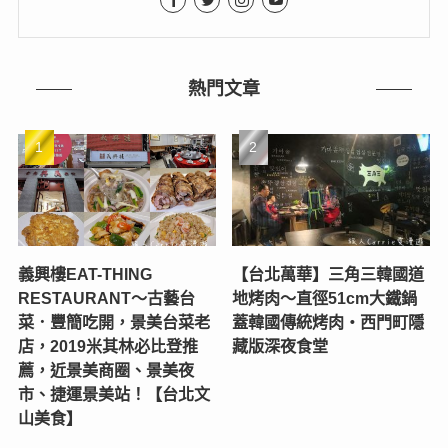
熱門文章
義興樓EAT-THING
【台北萬華】三角三韓國道
RESTAURANT〜古藝台
地烤肉～直徑51cm大鐵鍋
菜．豐簡吃開，景美台菜老
蓋韓國傳統烤肉‧西門町隱
店，2019米其林必比登推
藏版深夜食堂
薦，近景美商圈、景美夜
市、捷運景美站！【台北文
山美食】