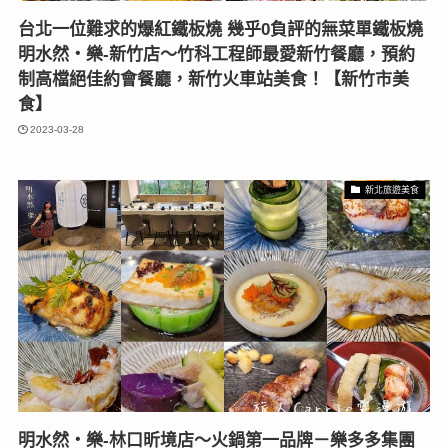
台北一位難求的爆紅鐵板燒 幾乎0負評的無菜單鐵板燒
明水然・樂-新竹店〜竹科工程師最愛新竹餐廳，預約
制高檔絕佳約會餐廳，新竹火車站美食！【新竹市美
食】
2023-03-28
新北旅遊美食
明水然・樂-林口昕境店〜火鍋第一品牌－樂多多集團