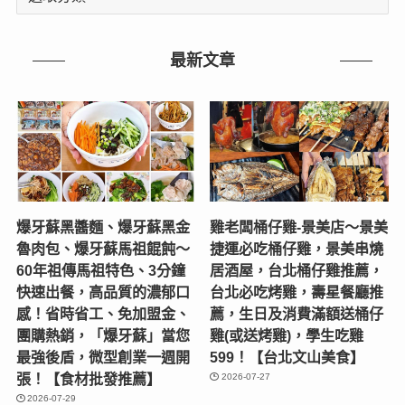
章
分
類
最新文章
爆牙蘇黑醬麵、爆牙蘇黑金
雞老闆桶仔雞-景美店〜景美
魯肉包、爆牙蘇馬祖餛飩～
捷運必吃桶仔雞，景美串燒
60年祖傳馬祖特色、3分鐘
居酒屋，台北桶仔雞推薦，
快速出餐，高品質的濃郁口
台北必吃烤雞，壽星餐廳推
感！省時省工、免加盟金、
薦，生日及消費滿額送桶仔
團購熱銷，「爆牙蘇」當您
雞(或送烤雞)，學生吃雞
最強後盾，微型創業一週開
599！【台北文山美食】
張！【食材批發推薦】
2026-07-27
2026-07-29