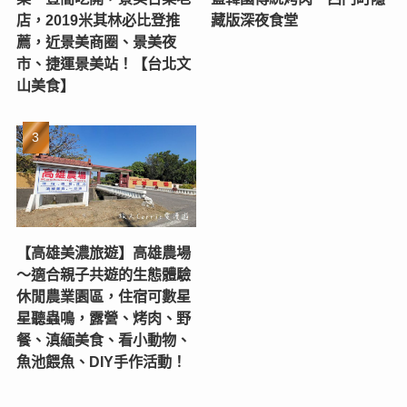
店，2019米其林必比登推
藏版深夜食堂
薦，近景美商圈、景美夜
市、捷運景美站！【台北文
山美食】
【高雄美濃旅遊】高雄農場
〜適合親子共遊的生態體驗
休閒農業園區，住宿可數星
星聽蟲鳴，露營、烤肉、野
餐、滇緬美食、看小動物、
魚池餵魚、DIY手作活動！