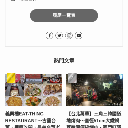
履歷一覽表
熱門文章
義興樓EAT-THING
【台北萬華】三角三韓國道
RESTAURANT〜古藝台
地烤肉～直徑51cm大鐵鍋
菜．豐簡吃開，景美台菜老
蓋韓國傳統烤肉‧西門町隱