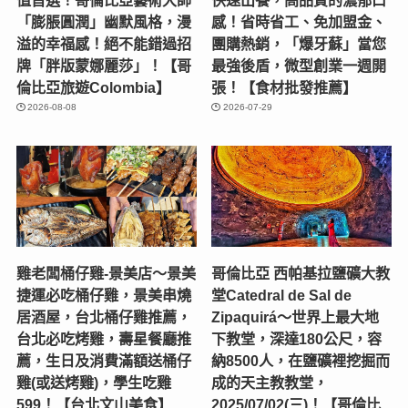
「膨脹圓潤」幽默風格，漫
感！省時省工、免加盟金、
溢的幸福感！絕不能錯過招
團購熱銷，「爆牙蘇」當您
牌「胖版蒙娜麗莎」！【哥
最強後盾，微型創業一週開
倫比亞旅遊Colombia】
張！【食材批發推薦】
2026-08-08
2026-07-29
雞老闆桶仔雞-景美店〜景美
哥倫比亞 西帕基拉鹽礦大教
捷運必吃桶仔雞，景美串燒
堂Catedral de Sal de
居酒屋，台北桶仔雞推薦，
Zipaquirá～世界上最大地
台北必吃烤雞，壽星餐廳推
下教堂，深達180公尺，容
薦，生日及消費滿額送桶仔
納8500人，在鹽礦裡挖掘而
雞(或送烤雞)，學生吃雞
成的天主教教堂，
599！【台北文山美食】
2025/07/02(三)！【哥倫比