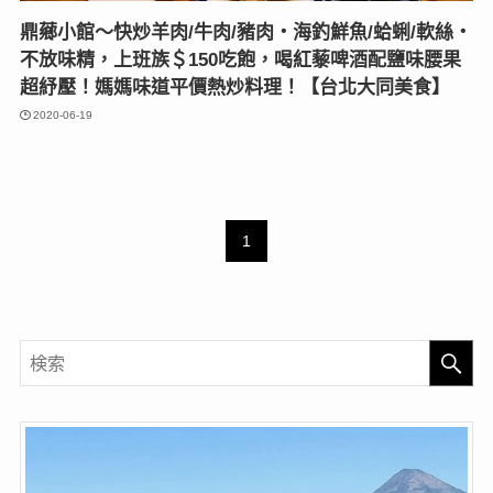
鼎薌小館〜快炒羊肉/牛肉/豬肉‧海釣鮮魚/蛤蜊/軟絲‧
不放味精，上班族＄150吃飽，喝紅藜啤酒配鹽味腰果
超紓壓！媽媽味道平價熱炒料理！【台北大同美食】
2020-06-19
1