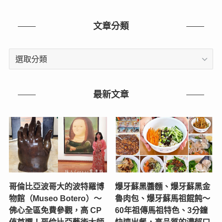
文章分類
文
章
分
類
最新文章
哥倫比亞波哥大的波特羅博
爆牙蘇黑醬麵、爆牙蘇黑金
物館（Museo Botero）～
魯肉包、爆牙蘇馬祖餛飩～
佛心全區免費參觀，高 CP
60年祖傳馬祖特色、3分鐘
值首選！哥倫比亞藝術大師
快速出餐，高品質的濃郁口