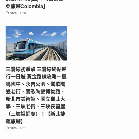
亞旅遊Colombia】
2026-07-26
三鶯線初體驗 三鶯線終點逆
行一日遊 黃金路線攻略～鳳
鳴國中、永吉公園、鶯歌陶
瓷老街、鶯歌陶瓷博物館、
新北市美術館、國立臺北大
學、三峽老街、三峽長福巖
（三峽祖師廟）！【新北捷
運旅遊】
2026-07-21