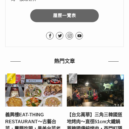
履歷一覽表
熱門文章
義興樓EAT-THING
【台北萬華】三角三韓國道
RESTAURANT〜古藝台
地烤肉～直徑51cm大鐵鍋
菜．豐簡吃開，景美台菜老
蓋韓國傳統烤肉‧西門町隱