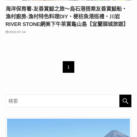
海洋保育署-友善賞鯨之旅〜烏石港搭乘友善賞鯨船‧
漁村廚房-漁村特色料理DIY、梗枋魚港巡禮‧川岩
RIVER STONE網美下午茶賞龜山島【宜蘭頭城旅遊】
2022-07-14
1