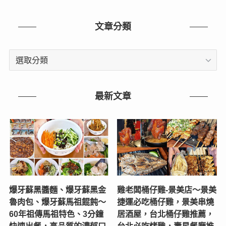
文章分類
文
章
分
類
最新文章
爆牙蘇黑醬麵、爆牙蘇黑金
雞老闆桶仔雞-景美店〜景美
魯肉包、爆牙蘇馬祖餛飩～
捷運必吃桶仔雞，景美串燒
60年祖傳馬祖特色、3分鐘
居酒屋，台北桶仔雞推薦，
快速出餐，高品質的濃郁口
台北必吃烤雞，壽星餐廳推