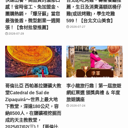
感！省時省工、免加盟金、
薦，生日及消費滿額送桶仔
團購熱銷，「爆牙蘇」當您
雞(或送烤雞)，學生吃雞
最強後盾，微型創業一週開
599！【台北文山美食】
張！【食材批發推薦】
2026-07-27
2026-07-29
哥倫比亞 西帕基拉鹽礦大教
李小龍旅行趣｜第一屆旅遊
堂Catedral de Sal de
網紅票選 頒獎典禮 ＆ 年度
Zipaquirá～世界上最大地
旅遊講座
下教堂，深達180公尺，容
2026-07-24
納8500人，在鹽礦裡挖掘而
成的天主教教堂，
2025/07/02(三)！【哥倫比